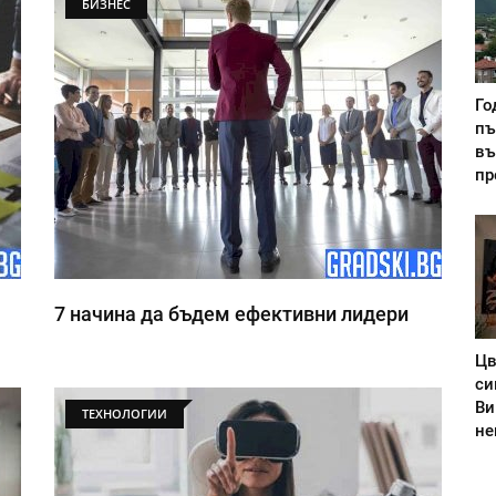
БИЗНЕС
Го
пъ
въ
пр
7 начина да бъдем ефективни лидери
Цв
си
Ви
ТЕХНОЛОГИИ
не