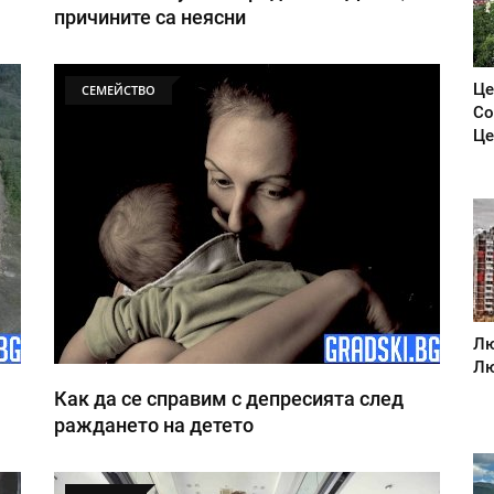
причините са неясни
Це
СЕМЕЙСТВО
Со
Це
Лю
Лю
Как да се справим с депресията след
раждането на детето