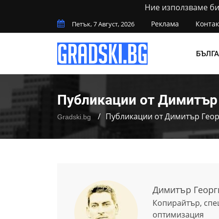
Ние използваме бис
Реклама
Контак
Петък, 7 Август, 2026
БЪЛГ
Публикации от Димитър Г
Публикации от Димитър Геор
Gradski.bg
Димитър Георги
Копирайтър, спе
оптимизация