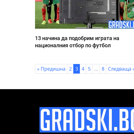
13 начина да подобрим играта на
националния отбор по футбол
« Предишна
2
3
4
5
…
8
Следваща 