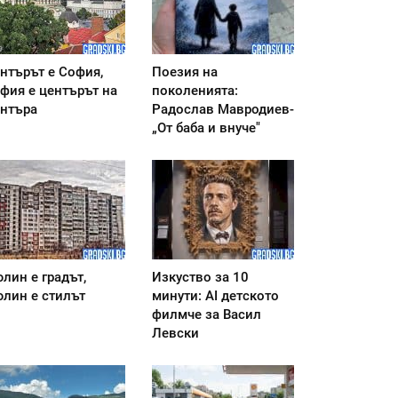
нтърът е София,
Поезия на
фия е центърът на
поколенията:
нтъра
Радослав Мавродиев-
„От баба и внуче"
лин е градът,
Изкуство за 10
лин е стилът
минути: AI детското
филмче за Васил
Левски