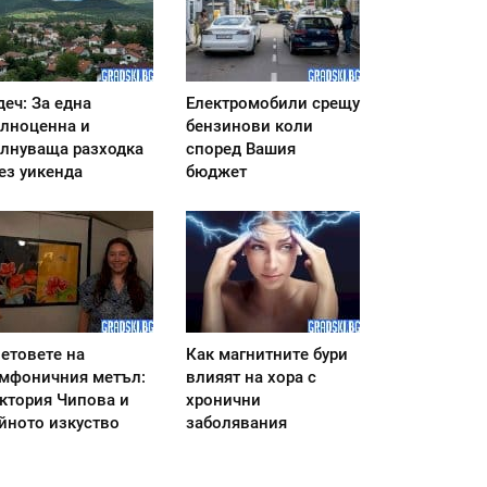
деч: За една
Електромобили срещу
лноценна и
бензинови коли
лнуваща разходка
според Вашия
ез уикенда
бюджет
етовете на
Как магнитните бури
мфоничния метъл:
влияят на хора с
ктория Чипова и
хронични
йното изкуство
заболявания