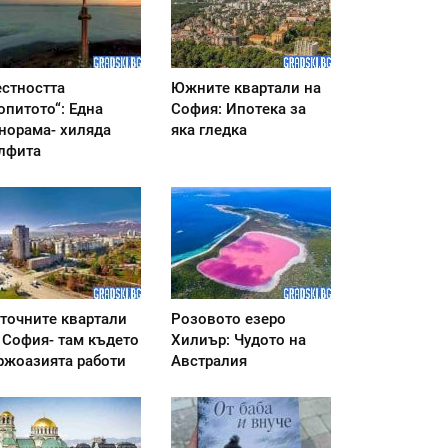
стността
Южните квартали на
опитото“: Една
София: Ипотека за
норама- хиляда
яка гледка
лфита
точните квартали
Розовото езеро
 София- там където
Хилиър: Чудото на
ржоазията работи
Австралия