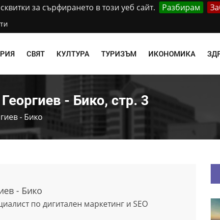
квитки за сърфирането в този уеб сайт.
Разбирам
За
ти
АРИЯ
СВЯТ
КУЛТУРА
ТУРИЗЪМ
ИКОНОМИКА
ЗД
еоргиев - Бико, стр. 3
гиев - Бико
ев - Бико
циалист по дигитален маркетинг и SEO