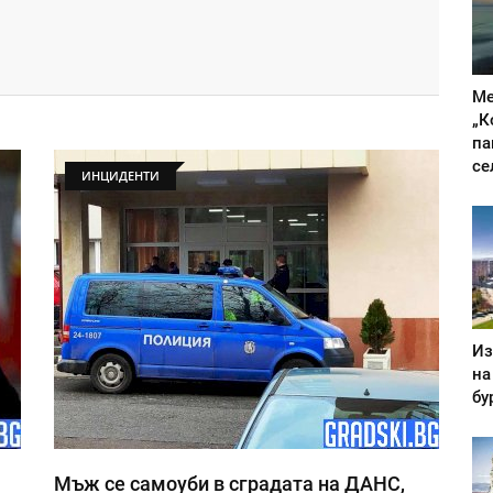
Ме
„К
па
се
ИНЦИДЕНТИ
Из
на
бу
Мъж се самоуби в сградата на ДАНС,