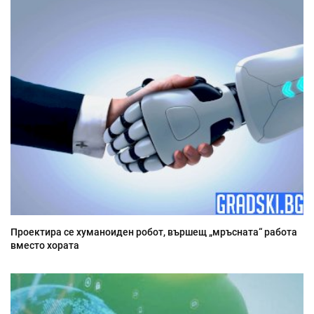
Проектира се хуманоиден робот, вършещ „мръсната“ работа
вместо хората