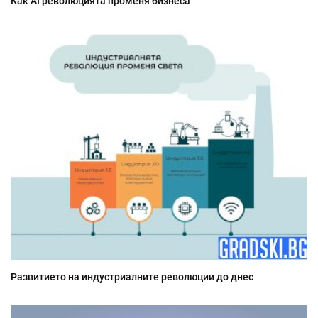
Как AI революцията променя бизнеса
Развитието на индустриалните революции до днес