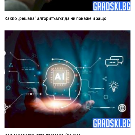
Какво „решава“ алгоритъмът да ни покаже и защо