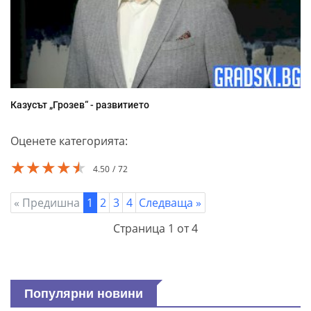
Казусът „Грозев“ - развитието
Оценете категорията:
★★★★★
★★★★★
★★★★★
4.50
72
« Предишна
1
2
3
4
Следваща »
Страница 1 от 4
Популярни новини