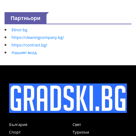
Партньори
Elinor.bg
https://cleaningcompany.bg/
https://contract.bg/
Нашият вход
България
Свят
Спорт
Туризъм