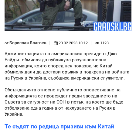
Борислав Благоев
от
23.02.2023 10:12
1123
Администрацията на американския президент Джо
Байдън обмисля да публикува разузнавателна
информация, която според нея показва, че Китай
обмисля дали да достави оръжия в подкрепа на войната
на Русия в Украйна, съобщиха американски служители.
Обсъжданията относно публичното оповестяване на
информацията се провеждат преди заседанието на
Съвета за сигурност на ООН в петък, на което ще бъде
отбелязана една година от нахлуването на Русия в
Украйна.
Те съдят по редица призиви към Китай