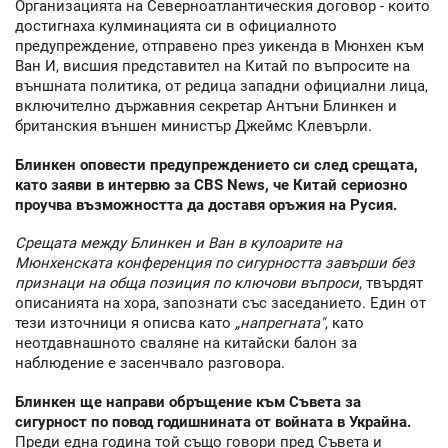
Организацията на Северноатлантическия договор - които
достигнаха кулминацията си в официалното
предупреждение, отправено през уикенда в Мюнхен към
Ван И, висшия представител на Китай по въпросите на
външната политика, от редица западни официални лица,
включително държавния секретар Антъни Блинкен и
британския външен министър Джеймс Клевърли.
Блинкен оповести предупреждението си след срещата,
като заяви в интервю за CBS News, че Китай сериозно
проучва възможността да доставя оръжия на Русия.
Срещата между Блинкен и Ван в кулоарите на
Мюнхенската конференция по сигурността завърши без
признаци на обща позиция по ключови въпроси
, твърдят
описанията на хора, запознати със заседанието. Един от
тези източници я описва като
„напрегната"
, като
неотдавнашното сваляне на китайски балон за
наблюдение е засенчвало разговора.
Блинкен ще направи обръщение към Съвета за
сигурност по повод годишнината от войната в Украйна.
Преди една година той също говори пред Съвета и