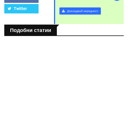
Twitter
Докладвай нередност
Подобни статии
СВЯТ
Розовото езеро Хилиър: Чудото на Австралия
СВЯТ