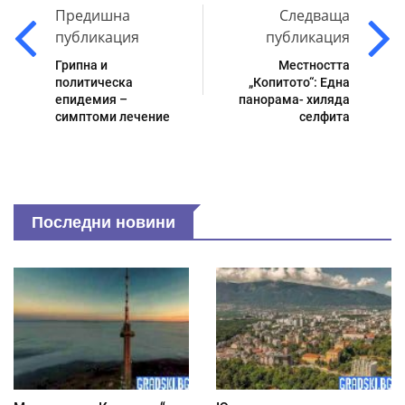
Предишна
Следваща
публикация
публикация
Грипна и
Местността
политическа
„Копитото“: Една
епидемия –
панорама- хиляда
симптоми лечение
селфита
Последни новини