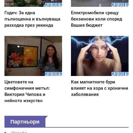
Годеч: За една
Електромобили срещу
пълноценна и вълнуваща
бензинови коли според
разходка през уикенда
Вашия бюджет
Цветовете на
Как магнитните бури
симфоничния метъл:
влияят на хора с хронични
Виктория Чипова и
заболявания
нейното изкуство
Партньори