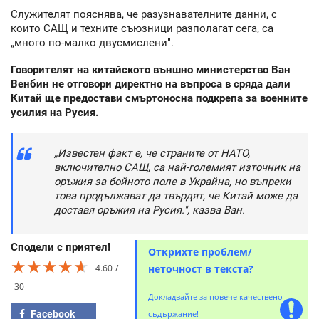
Служителят пояснява, че разузнавателните данни, с
които САЩ и техните съюзници разполагат сега, са
„много по-малко двусмислени".
Говорителят на китайското външно министерство Ван
Венбин не отговори директно на въпроса в сряда дали
Китай ще предостави смъртоносна подкрепа за военните
усилия на Русия.
„Известен факт е, че страните от НАТО,
включително САЩ, са най-големият източник на
оръжия за бойното поле в Украйна, но въпреки
това продължават да твърдят, че Китай може да
доставя оръжия на Русия.", казва Ван.
Сподели с приятел!
Открихте проблем/
★★★★★
★★★★★
★★★★★
4.60
неточност в текста?
30
Докладвайте за повече качествено
Facebook
съдържание!