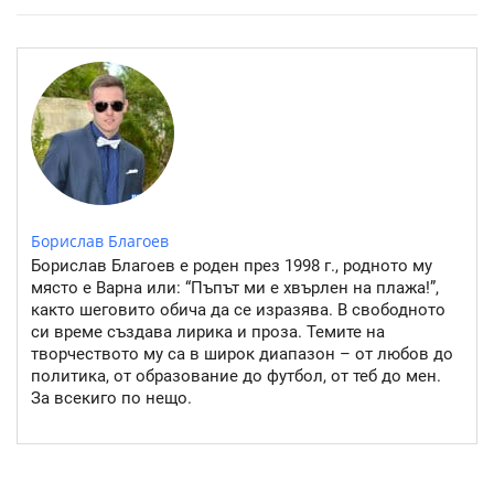
Розовото езеро Хилиър: Чудото на Австралия
Борислав Благоев
Борислав Благоев е роден през 1998 г., родното му
място е Варна или: “Пъпът ми е хвърлен на плажа!”,
както шеговито обича да се изразява. В свободното
си време създава лирика и проза. Темите на
творчеството му са в широк диапазон – от любов до
политика, от образование до футбол, от теб до мен.
За всекиго по нещо.