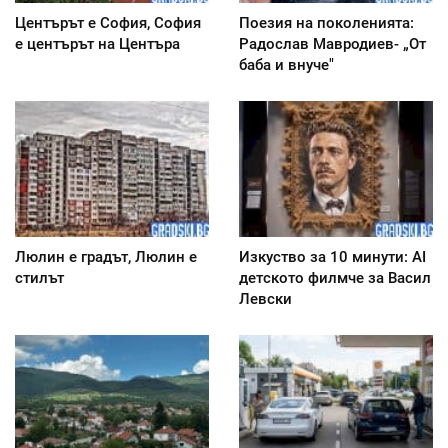
Центърът е София, София
Поезия на поколенията:
е центърът на Центъра
Радослав Мавродиев- „От
баба и внуче"
Люлин е градът, Люлин е
Изкуство за 10 минути: AI
стилът
детското филмче за Васил
Левски