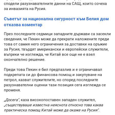
сподели разузнавателните данни на САЩ, които сочеха
за инвазията на Русия.
Съветът за национална сигурност към Белия дом
отказва коментар
През последните седмици западните държави са засекли
сведения, че Пекин може да прекрати наложените преди
това от самия него ограничения за доставки на оръжие
за Русия, твърдят американски и европейски служители,
въпреки че изглежда, че Китай все още не е взел
окончателно решение.
Преди това Пекин е бил предпазлив и е ограничавал
подкрепата си до финансова помощ и закупуване на
петрол, казват служителите, но според последните
разузнавателни оценки тази позиция сега изглежда се
променя.
„Досега"
, каза високопоставен западен служител,
„съществуваше известна неяснота относно това каква
практическа помощ Китай може да окаже на Русия"
.