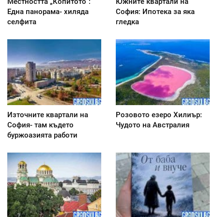
Местността „Копитото“:
Южните квартали на
Една панорама- хиляда
София: Ипотека за яка
селфита
гледка
Източните квартали на
Розовото езеро Хилиър:
София- там където
Чудото на Австралия
буржоазията работи