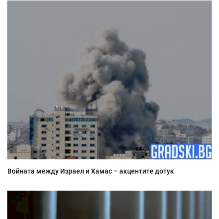
Войната между Израел и Хамас – акцентите дотук