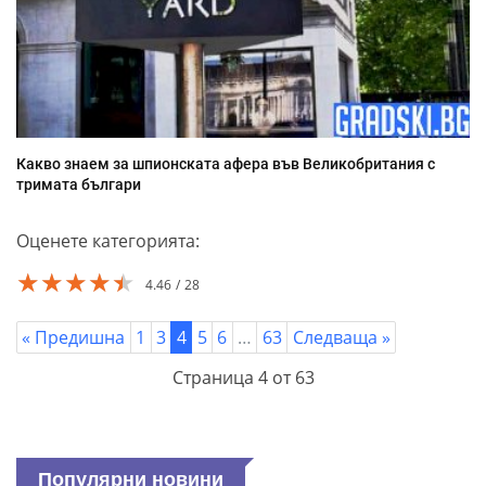
Какво знаем за шпионската афера във Великобритания с
тримата българи
Оценете категорията:
★★★★★
★★★★★
★★★★★
4.46
28
« Предишна
1
3
4
5
6
…
63
Следваща »
Страница 4 от 63
Популярни новини