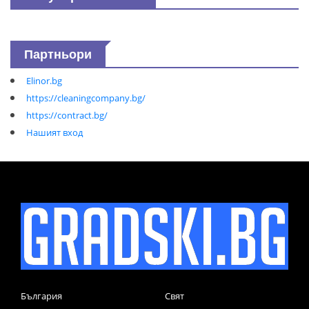
Партньори
Elinor.bg
https://cleaningcompany.bg/
https://contract.bg/
Нашият вход
България
Свят