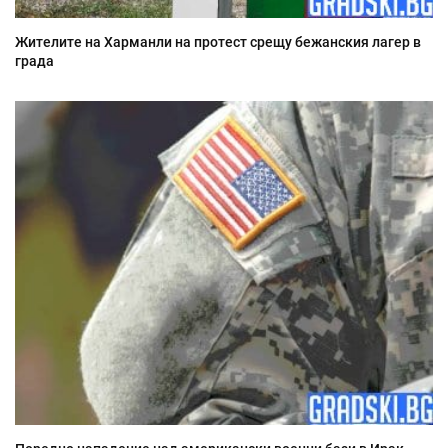
Жителите на Харманли на протест срещу бежанския лагер в
града