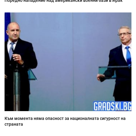
Поредно нападение над американски военни бази в Ирак
Към момента няма опасност за националната сигурност на
страната