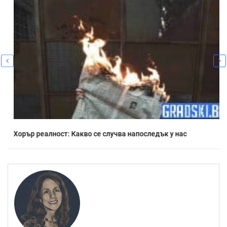
Хорър реалност: Какво се случва напоследък у нас