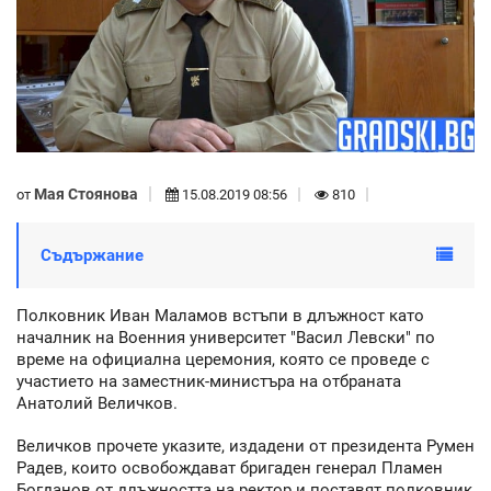
Мая Стоянова
от
15.08.2019 08:56
810
Съдържание
Полковник Иван Маламов встъпи в длъжност като
началник на Военния университет "Васил Левски" по
време на официална церемония, която се проведе с
участието на заместник-министъра на отбраната
Анатолий Величков.
Величков прочете указите, издадени от президента Румен
Радев, които освобождават бригаден генерал Пламен
Богданов от длъжността на ректор и поставят полковник