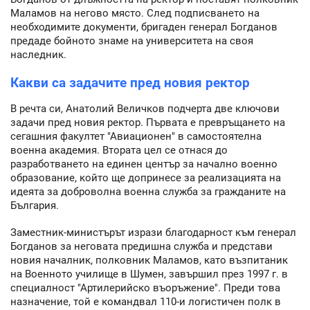
Маламов на негово място. След подписването на
необходимите документи, бригаден генерал Богданов
предаде бойното знаме на университета на своя
наследник.
Какви са задачите пред новия ректор
В речта си, Анатолий Величков подчерта две ключови
задачи пред новия ректор. Първата е превръщането на
сегашния факултет "Авиационен" в самостоятелна
военна академия. Втората цел се отнася до
разработването на единен център за начално военно
образование, който ще допринесе за реализацията на
идеята за доброволна военна служба за гражданите на
България.
Заместник-министърът изрази благодарност към генерал
Богданов за неговата предишна служба и представи
новия началник, полковник Маламов, като възпитаник
на Военното училище в Шумен, завършил през 1997 г. в
специалност "Артилерийско въоръжение". Преди това
назначение, той е командвал 110-и логистичен полк в