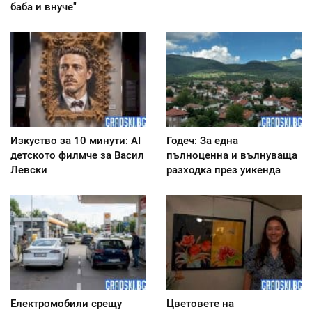
баба и внуче"
Изкуство за 10 минути: AI
Годеч: За една
детското филмче за Васил
пълноценна и вълнуваща
Левски
разходка през уикенда
Електромобили срещу
Цветовете на