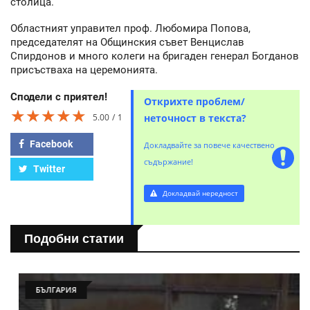
столица.
Областният управител проф. Любомира Попова,
председателят на Общинския съвет Венцислав
Спирдонов и много колеги на бригаден генерал Богданов
присъстваха на церемонията.
Сподели с приятел!
Открихте проблем/
★★★★★
★★★★★
★★★★★
5.00
1
неточност в текста?
Facebook
Докладвайте за повече качествено
съдържание!
Twitter
Докладвай нередност
Подобни статии
БЪЛГАРИЯ