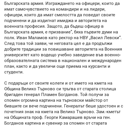
Българската армия. Изграждането на офицери, които да
имат самочувствието на командири и на лидери,
офицери, които да имат смелостта да поведат своите
подчинени и да издигнат имиджа и авторитета на
военната професия. Защото, да бъдеш офицер в
Българската армия, е призвание”, бяха първите думи на
полк. Иван Маламов като ректор на НВУ „Васил Левски“.
След това той заяви, че неговата цел е да продължи
добрите традиции за повишаване авторитета на Военния
университет като водещо учебно заведение във военно-
образователната система в национален и международен
план, както и да увеличи още приема на курсанти и
студенти.
С подаръци от своите колеги и от името на кмета на
Община Велико Търново си тръгва от старата столица
бригаден генерал Пламен Богданов. Той получи за
спомен огромна картина на търновски майстор от
бившите си вече подчинени. Генералът беше удостоен и с
почетния знак на кмета на Велико Търново. Зам.-кметът
на Общината проф. Георги Камарашев връчи на ген.
Богданов картина и сувенир за спомен от старата