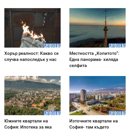
Хорър реалност: Какво се
Местността „Копитото“:
случва напоследък у нас
Една панорама- хиляда
селфита
Южните квартали на
Източните квартали на
София: Ипотека за яка
София- там където