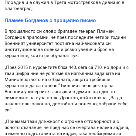
Пловдив и е служил в Трета мотострелкова дивизия в
Благоевград.
Пламен Богданов с прощално писмо
В прощалното си слово бригаден генерал Пламен
Богданов припомни, че през последните четири години
Военният университет постигна най-високата си
институционална оценка и рязко увеличи броя на
курсантите, които се обучават тук.
„През 2015 г. курсантите бяха 440, сега са 710, но дори и с
тази цифра ние не успяхме да изпълним задачата на
Министерството на отбраната, защото трябваше
курсантите да са повече.” Бившият вече ректор на
Военния университет завърши с думите на един от
символите на вуза полк. Дрангов, който казва: „За да
началстваш законно, достойно и полезно, забрави себе
си“.
„Приемам тази длъжност с огромна отговорност и с
ясното съзнание, че пред нас се очертава нелека задача,
а именно подготовката на кадри, така необходими за