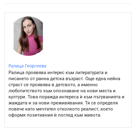
Ралица Георгиева
Ралица проявява интерес към литературата и
писането от ранна детска възраст. Още една нейна
страст се проявява в детсвото, а именно
любопитството към опознаване на нови места и
култури. Това поражда интереса ѝ към пътуванията и
жаждата и за нови преживявания. Тя се определя
повече като мечтател отколкото реалист, което
оформя позитивния ѝ поглед към живота.