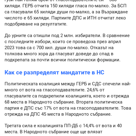
хиляди. ГЕРБ отчита 150 хиляди гласа по-малко. За БСП
са гласували 65 хиляди души по-малко, а за Възраждане
числото е 65 хиляди. Партиите ДПС и ИТН отчитат леко
подобряване на резултатите.
До урните са отишли под 2 млн. избиратели. В сравнение
с последните избори, които се проведоха през април
2023 това са с 700 хил. души по-малко. Отказът на
толкова много хора да гласуват доведе до спад в
подкрепата за почти всички политически формации.
Как се разпределят мандатите в НС
Политическата коалиция между ГЕРБ и СДС спечели най-
много от вота на гласоподавателите. 24,6% от
гласувалите са подкрепили коалицията, което и отрежда
68 места в Народното събрание. Втората политическа
партия е ДПС със 17% от вота на гласоподавателите. Това
отрежда на ДПС 45 места в Народното събрание.
Третата сила е коалицията ПП-ДБ с 14,4% от вота и 40
места. В Народното събрание още ще влязат