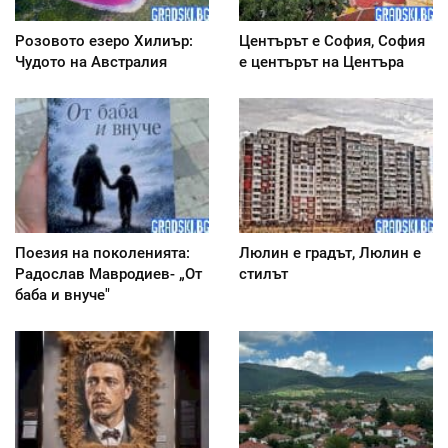
Розовото езеро Хилиър:
Центърът е София, София
Чудото на Австралия
е центърът на Центъра
Поезия на поколенията:
Люлин е градът, Люлин е
Радослав Мавродиев- „От
стилът
баба и внуче"