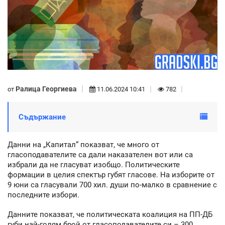
Ралица Георгиева
от
11.06.2024 10:41
782
Съдържание
Данни на „Капитал“ показват, че много от
гласоподавателите са дали наказателен вот или са
избрали да не гласуват изобщо. Политическите
формации в целия спектър губят гласове. На изборите от
9 юни са гласували 700 хил. души по-малко в сравнение с
последните избори.
Данните показват, че политическата коалиция на ПП-ДБ
губи най-голям брой от гласоподавателите си – 300