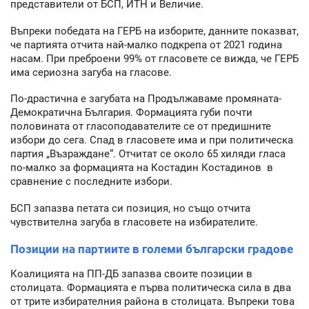
представители от БСП, ИТН и Величие.
Въпреки победата на ГЕРБ на изборите, данните показват,
че партията отчита най-малко подкрепа от 2021 година
насам. При преброени 99% от гласовете се вижда, че ГЕРБ
има сериозна загуба на гласове.
По-драстична е загубата на Продължаваме промяната-
Демократична България. Формацията губи почти
половината от гласоподавателите се от предишните
избори до сега. Спад в гласовете има и при политическа
партия „Възраждане“. Отчитат се около 65 хиляди гласа
по-малко за формацията на Костадин Костадинов в
сравнение с последните избори.
БСП запазва петата си позиция, но също отчита
чувствителна загуба в гласовете на избирателите.
Позиции на партиите в големи български градове
Коалицията на ПП-ДБ запазва своите позиции в
столицата. Формацията е първа политическа сила в два
от трите избирателния района в столицата. Въпреки това