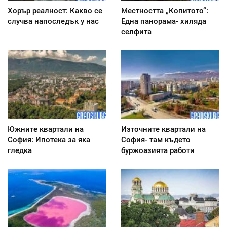
Хорър реалност: Какво се
Местността „Копитото“:
случва напоследък у нас
Една панорама- хиляда
селфита
Южните квартали на
Източните квартали на
София: Ипотека за яка
София- там където
гледка
буржоазията работи