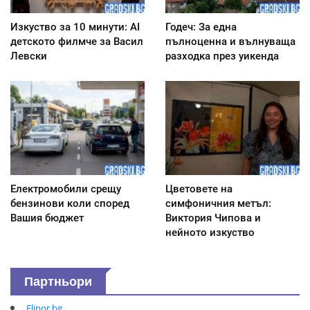
Изкуство за 10 минути: AI
Годеч: За една
детското филмче за Васил
пълноценна и вълнуваща
Левски
разходка през уикенда
Електромобили срещу
Цветовете на
бензинови коли според
симфоничния метъл:
Вашия бюджет
Виктория Чипова и
нейното изкуство
Партньори
Elinor.bg