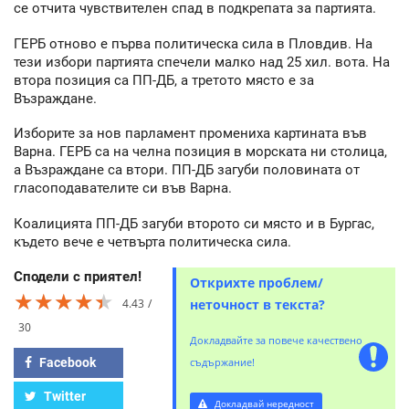
се отчита чувствителен спад в подкрепата за партията.
ГЕРБ отново е първа политическа сила в Пловдив. На
тези избори партията спечели малко над 25 хил. вота. На
втора позиция са ПП-ДБ, а третото място е за
Възраждане.
Изборите за нов парламент промениха картината във
Варна. ГЕРБ са на челна позиция в морската ни столица,
а Възраждане са втори. ПП-ДБ загуби половината от
гласоподавателите си във Варна.
Коалицията ПП-ДБ загуби второто си място и в Бургас,
където вече е четвърта политическа сила.
Сподели с приятел!
Открихте проблем/
★★★★★
★★★★★
★★★★★
4.43
неточност в текста?
30
Докладвайте за повече качествено
Facebook
съдържание!
Twitter
Докладвай нередност