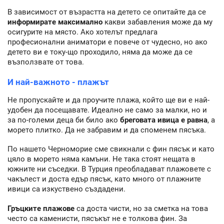
В зависимост от възрастта на детето се опитайте да се
информирате максимално
какви забавления може да му
осигурите на място. Ако хотелът предлага
професионални аниматори е повече от чудесно, но ако
детето ви е току-що проходило, няма да може да се
възползвате от това.
И най-важното - плажът
Не пропускайте и да проучите плажа, който ще ви е най-
удобен да посещавате. Идеално не само за малки, но и
за по-големи деца би било ако
бреговата ивица е равна
, а
морето плитко. Да не забравим и да споменем пясъка.
По нашето Черноморие сме свикнали с фин пясък и като
цяло в морето няма камъни. Не така стоят нещата в
южните ни съседки. В Турция преобладават плажовете с
чакълест и доста едър пясък, като много от плажните
ивици са изкуствено създадени.
Гръцките плажове
са доста чисти, но за сметка на това
често са каменисти, пясъкът не е толкова фин. За