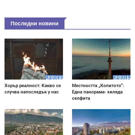
Последни новини
Хорър реалност: Какво се
Местността „Копитото“:
случва напоследък у нас
Една панорама- хиляда
селфита