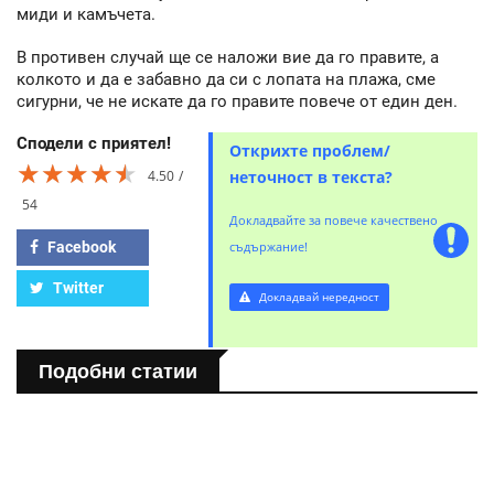
миди и камъчета.
В противен случай ще се наложи вие да го правите, а
колкото и да е забавно да си с лопата на плажа, сме
сигурни, че не искате да го правите повече от един ден.
Сподели с приятел!
Открихте проблем/
★★★★★
★★★★★
★★★★★
4.50
неточност в текста?
54
Докладвайте за повече качествено
Facebook
съдържание!
Twitter
Докладвай нередност
Подобни статии
ТУРИЗЪМ