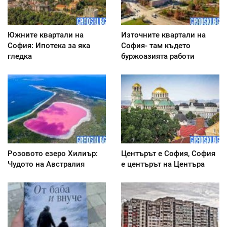
Южните квартали на
Източните квартали на
София: Ипотека за яка
София- там където
гледка
буржоазията работи
Розовото езеро Хилиър:
Центърът е София, София
Чудото на Австралия
е центърът на Центъра