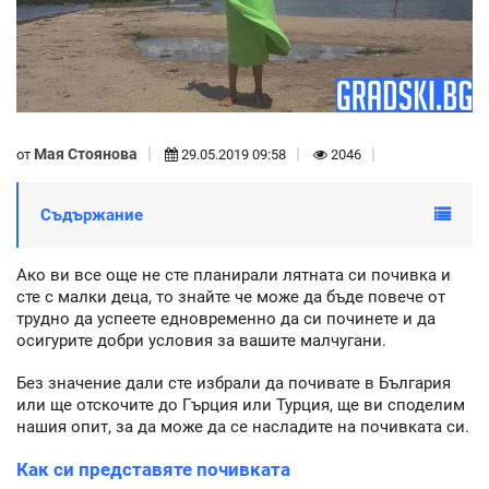
Мая Стоянова
от
29.05.2019 09:58
2046
Съдържание
Ако ви все още не сте планирали лятната си почивка и
сте с малки деца, то знайте че може да бъде повече от
трудно да успеете едновременно да си починете и да
осигурите добри условия за вашите малчугани.
Без значение дали сте избрали да почивате в България
или ще отскочите до Гърция или Турция, ще ви споделим
нашия опит, за да може да се насладите на почивката си.
Как си представяте почивката