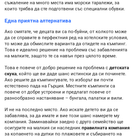
съжаление на много места има морски таралежи, за
които трябва да сте подготвени със специални обувки.
Една приятна алтернатива
Ако смятате, че децата ви са по-буйни, от колкото може
да се справите в перфектния ред на хотелските условия,
то може да обмислите варианта да отидете на къмпинг.
Това е идеално решение на проблема със забавленията
на малките, защото те са навън през цялото време.
Това е повече от добро решение на проблема с
детската
скука
, който ще ви даде шанс истински да си починете.
Ако решите да къмпингувате, то изборът ви почти
естествено пада на Гърция. Местните къмпинги са
повече от добре устроени и предлагат повече от
разнообразно настаняване – бунгала, палатки и вили.
И не на последно място. Ако искате детето ви да се
забавлява, за да имате и вие този шанс намерете му
компания. Заминавайки заедно с друго семейство ще
осигурите на малкия си наследник
правилната компания
за копаенето на дупки по плажовете и събирането на