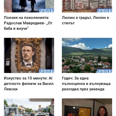
Поезия на поколенията:
Люлин е градът, Люлин е
Радослав Мавродиев- „От
стилът
баба и внуче"
Изкуство за 10 минути: AI
Годеч: За една
детското филмче за Васил
пълноценна и вълнуваща
Левски
разходка през уикенда