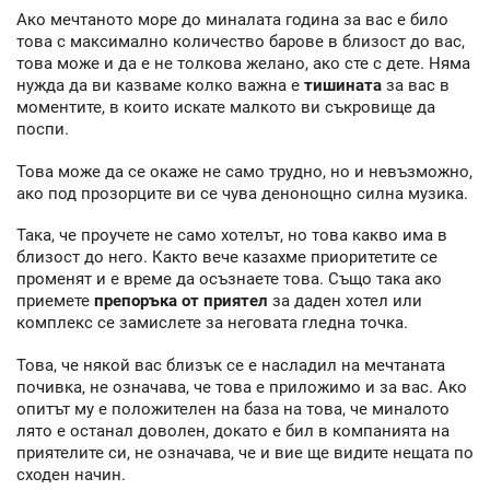
Ако мечтаното море до миналата година за вас е било
това с максимално количество барове в близост до вас,
това може и да е не толкова желано, ако сте с дете. Няма
нужда да ви казваме колко важна е
тишината
за вас в
моментите, в които искате малкото ви съкровище да
поспи.
Това може да се окаже не само трудно, но и невъзможно,
ако под прозорците ви се чува денонощно силна музика.
Така, че проучете не само хотелът, но това какво има в
близост до него. Както вече казахме приоритетите се
променят и е време да осъзнаете това. Също така ако
приемете
препоръка от приятел
за даден хотел или
комплекс се замислете за неговата гледна точка.
Това, че някой вас близък се е насладил на мечтаната
почивка, не означава, че това е приложимо и за вас. Ако
опитът му е положителен на база на това, че миналото
лято е останал доволен, докато е бил в компанията на
приятелите си, не означава, че и вие ще видите нещата по
сходен начин.