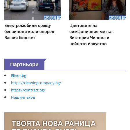
Електромобили срещу
Цветовете на
бензинови коли според
симфоничния метъл:
Вашия бюджет
Виктория Чипова и
нейното изкуство
Партньори
Elinor.bg
https://cleaningcompany.bg/
https://contract.bg/
Нашият вход