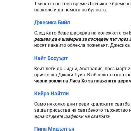
Тъй като по това време Джесика е бременна
наоколо и да помога на булката.
Джесика Бийл
След като беше шаферка на колежката си 
решава да е шаферка за последен път през 2
носят каквито облекла пожелаят. Джесика 
Кейт Босуърт
Кейт лети до Сидни, Австралия, през март 
приятелка Джаки Луиз. В абсолютен контра
черни рокли на Лиса Хо за плажната цере
Кийра Найтли
Само няколко дни преди кралската сватба п
за да присъства на сватбеното тържество н
една от двете шаферки на сватбата
.
Пипа Мидълтън