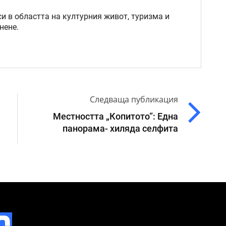
и в областта на културния живот, туризма и
нене.
Следваща публикация
Местността „Копитото“: Една
панорама- хиляда селфита