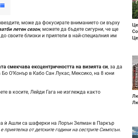
 звездите, може да фокусирате вниманието си върху
Це
ватби летен сезон
, можете да бъдете сигурни, че ще
Со
 до своите близки и приятели в най-специалния им
Це
та смекчава ексцентричността на визията си
, за да
Бо О’Конър в Кабо Сан Лукас, Мексико, на 8 юни
ете в косите, Лейди Гага не изглежда както
Лю
Лю
ра ѝ Ашли са шаферки на Лорън Зелман в Паркър
е приятелка от детските години на сестрите Симпсън
.