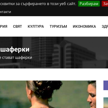
квитки за сърфирането в този уеб сайт.
Разбирам
За
нтакти
АРИЯ
СВЯТ
КУЛТУРА
ТУРИЗЪМ
ИКОНОМИКА
ЗД
т шаферки
е стават шаферки