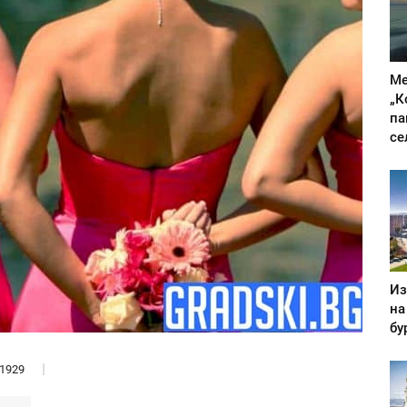
Ме
„К
па
се
Из
на
бу
1929