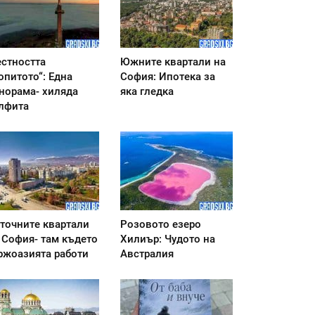
стността
Южните квартали на
опитото“: Една
София: Ипотека за
норама- хиляда
яка гледка
лфита
точните квартали
Розовото езеро
 София- там където
Хилиър: Чудото на
ржоазията работи
Австралия