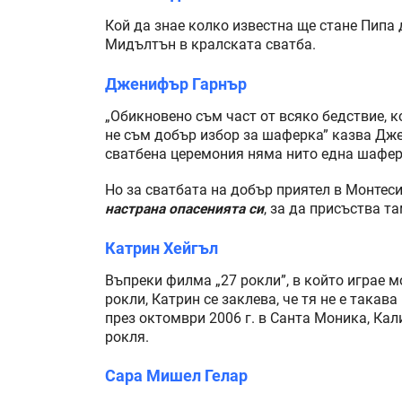
Кой да знае колко известна ще стане Пипа 
Мидълтън в кралската сватба.
Дженифър Гарнър
„Обикновено съм част от всяко бедствие, к
не съм добър избор за шаферка” казва Дже
сватбена церемония няма нито една шафер
Но за сватбата на добър приятел в Монтеси
настрана опасенията си
, за да присъства та
Катрин Хейгъл
Въпреки филма „27 рокли”, в който играе 
рокли, Катрин се заклева, че тя не е такава
през октомври 2006 г. в Санта Моника, Ка
рокля.
Сара Мишел Гелар