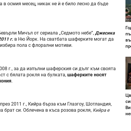
 в осмия месец, никак не ѝ е било лесно да бъде
Го
Бевърли Мичъл от сериала „Седмото небе”,
Джесика
пъ
011 г.
в Ню Йорк. На сватбата шаферките могат да
въ
избира пола с флорални мотиви.
пр
2008 г., за да изпълни шаферския си дълг към своята
ст с бялата рокля на булката,
шаферките носят
мония
.
Цв
си
рез 2011 г., Кийра бърза към Глазгоу, Шотландия,
Ви
а брат си. Облечена в къса розова рокля,
Кийра е
не