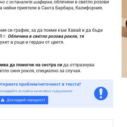
но с останалите шаферки
, облечени в светло розови
 на нейни приятели в Санта Барбара, Калифорния.
ия си график, за да поеме към Хавай и да бъде
9 г.
Облечена в светло розова рокля, тя
букет в ръце и гердан от цветя.
ва да помогне на сестра си
да отпразнува
етло синя рокля, специално за случая.
Открихте проблем/неточност в текста?
окладвайте за повече качествено съдържание!
Докладвай нередност