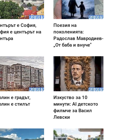
нтърът е София,
Поезия на
фия е центърът на
поколенията:
нтъра
Радослав Мавродиев-
„От баба и внуче"
лин е градът,
Изкуство за 10
лин е стилът
минути: AI детското
филмче за Васил
Левски