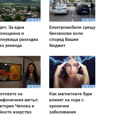
деч: За една
Електромобили срещу
лноценна и
бензинови коли
лнуваща разходка
според Вашия
ез уикенда
бюджет
етовете на
Как магнитните бури
мфоничния метъл:
влияят на хора с
ктория Чипова и
хронични
йното изкуство
заболявания