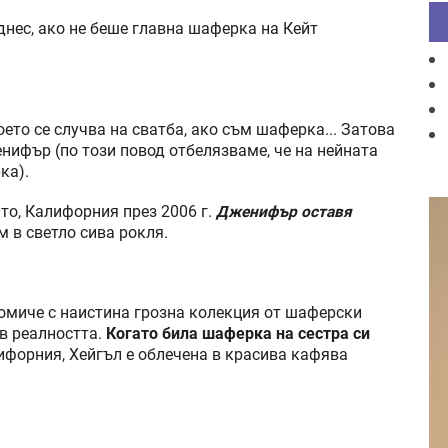
днес, ако не беше главна шаферка на Кейт
оето се случва на сватба, ако съм шаферка... Затова
нифър (по този повод отбелязваме, че на нейната
ка).
то, Калифорния през 2006 г.
Дженифър оставя
м в светло сива рокля.
момиче с наистина грозна колекция от шаферски
 в реалността.
Когато била шаферка на сестра си
лифорния, Хейгъл е облечена в красива кафява