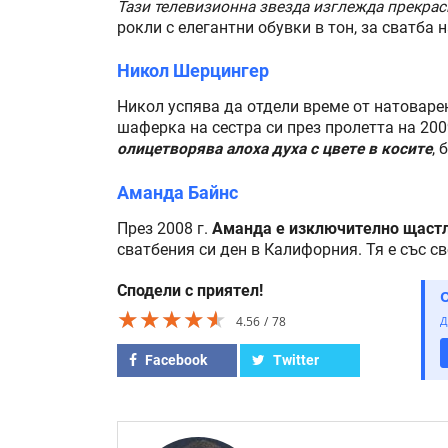
Тази телевизионна звезда изглежда прекрас
рокли с елегантни обувки в тон, за сватба
Никол Шерцингер
Никол успява да отдели време от натоварен
шаферка на сестра си през пролетта на 200
олицетворява алоха духа с цвете в косите
, 
Аманда Байнс
През 2008 г.
Аманда е изключително щастли
сватбения си ден в Калифорния. Тя е със св
Сподели с приятел!
★★★★★
★★★★★
★★★★★
4.56
78
Д
Facebook
Twitter