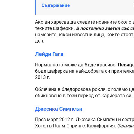
Съдържание
Ако ви харесва да следите новините около
техните шаферки.
В постоянно заетия със с
намерите някои известни лица, които стоят
ден.
Лейди Гага
Нормалното може да бъде красиво.
Певица
бъде шаферка на най-добрата си приятелка 
2013 г.
Облечена в бледорозова рокля, с голямо цв
обикновено в този период от кариерата си..
Джесика Симпсън
През март 2012 г. Джесика Симпсън и сест
Хотел в Палм Спрингс, Калифорния.
Зелман 