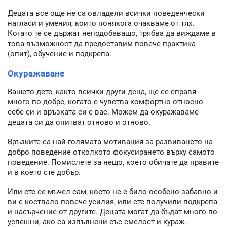
Децата все още не са овладели всички поведенчески
нагласи и умения, които понякога очакваме от тях.
Когато те се държат неподобаващо, трябва да виждаме в
това възможност да предоставим повече практика
(опит), обучение и подкрепа.
Окуражаване
Вашето дете, както всички други деца, ще се справя
много по-добре, когато е чувства комфортно относно
себе си и връзката си с вас. Можем да окуражаваме
децата си да опитват отново и отново.
Връзките са най-голямата мотивация за развиването на
добро поведение отколкото фокусирането върху самото
поведение. Помислете за нещо, което обичате да правите
и в което сте добър.
Или сте се мъчел сам, което не е било особено забавно и
ви е коствало повече усилия, или сте получили подкрепа
и насърчение от другите. Децата могат да бъдат много по-
успешни, ако са изпълнени със смелост и кураж.