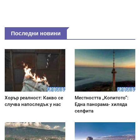
Последни новини
Хорър реалност: Какво се
Местността „Копитото“:
случва напоследък у нас
Една панорама- хиляда
селфита