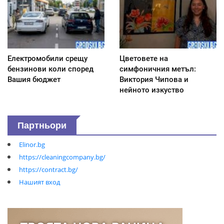
Електромобили срещу
Цветовете на
бензинови коли според
симфоничния метъл:
Вашия бюджет
Виктория Чипова и
нейното изкуство
Партньори
Elinor.bg
https://cleaningcompany.bg/
https://contract.bg/
Нашият вход