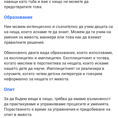
навици като гъба и вие с нищо не можете да
предотвратите това.
Образование
Ние можем интенциозно и съзнателно да учим децата си
на неща, които искаме те да знаят. Можем да ги учим на
умения за живота, маниери или това как да вземат
правилните решения.
Обикновено двата вида образование, които използваме,
са експлицитен и имплицитен. Експлицитният е тогава,
когато мислим в перспектива за нещата, които искаме
нашето дете да научи. Имплицитният се реализира в
случаите, когато четем детска литература и говорим
неформално за нещата от живота.
Опит
За да бъдем вещи в нещо, трябва да имаме възможност
да практикуваме и упражняваме процесите и уменията.
Порастването е време за упражнения и придобиване на
опит в живота.