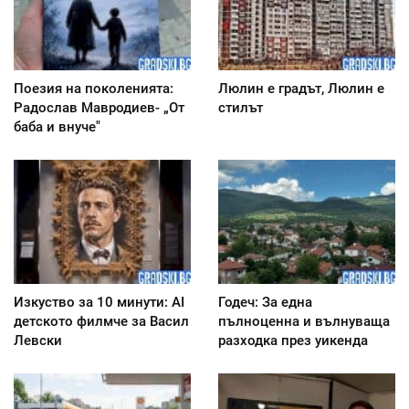
Поезия на поколенията:
Люлин е градът, Люлин е
Радослав Мавродиев- „От
стилът
баба и внуче"
Изкуство за 10 минути: AI
Годеч: За една
детското филмче за Васил
пълноценна и вълнуваща
Левски
разходка през уикенда