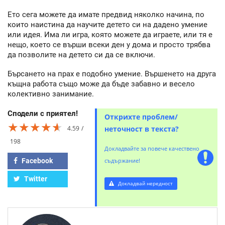
Ето сега можете да имате предвид няколко начина, по
които наистина да научите детето си на дадено умение
или идея. Има ли игра, която можете да играете, или тя е
нещо, което се върши всеки ден у дома и просто трябва
да позволите на детето си да се включи.
Бърсането на прах е подобно умение. Вършенето на друга
къщна работа също може да бъде забавно и весело
колективно занимание.
Сподели с приятел!
Открихте проблем/
★★★★★
★★★★★
★★★★★
4.59
неточност в текста?
198
Докладвайте за повече качествено
Facebook
съдържание!
Twitter
Докладвай нередност