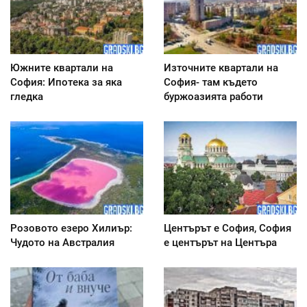
Южните квартали на
Източните квартали на
София: Ипотека за яка
София- там където
гледка
буржоазията работи
Розовото езеро Хилиър:
Центърът е София, София
Чудото на Австралия
е центърът на Центъра