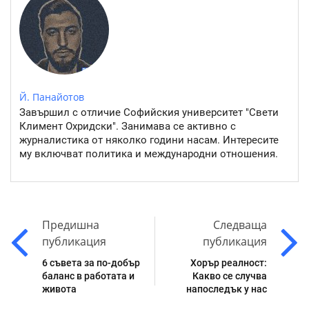
Й. Панайотов
Завършил с отличие Софийския университет "Свети
Климент Охридски". Занимава се активно с
журналистика от няколко години насам. Интересите
му включват политика и международни отношения.
Предишна
Следваща
публикация
публикация
6 съвета за по-добър
Хорър реалност:
баланс в работата и
Какво се случва
живота
напоследък у нас