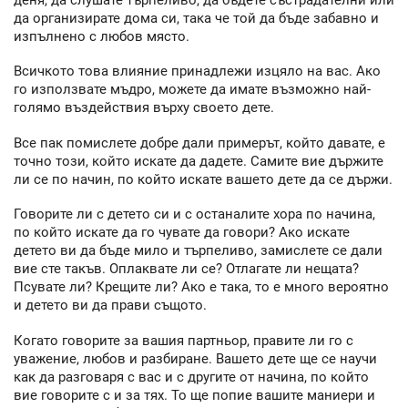
да организирате дома си, така че той да бъде забавно и
изпълнено с любов място.
Всичкото това влияние принадлежи изцяло на вас. Ако
го използвате мъдро, можете да имате възможно най-
голямо въздействия върху своето дете.
Все пак помислете добре дали примерът, който давате, е
точно този, който искате да дадете. Самите вие държите
ли се по начин, по който искате вашето дете да се държи.
Говорите ли с детето си и с останалите хора по начина,
по който искате да го чувате да говори? Ако искате
детето ви да бъде мило и търпеливо, замислете се дали
вие сте такъв. Оплаквате ли се? Отлагате ли нещата?
Псувате ли? Крещите ли? Ако е така, то е много вероятно
и детето ви да прави същото.
Когато говорите за вашия партньор, правите ли го с
уважение, любов и разбиране. Вашето дете ще се научи
как да разговаря с вас и с другите от начина, по който
вие говорите с и за тях. То ще попие вашите маниери и