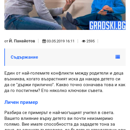
Й. Панайотов
от
03.05.2019 16:11
2595
Съдържание
Един от най-големите конфликти между родители и деца
възниква, когато възрастният иска да накара детето си
да се "държи прилично". Какво точно означава това и как
да го постигнем? Ето няколко ключови съвета.
Личен пример
Разбира се примерът е най-могъщият учител в света.
Вашето влияние върху детето ви почти неизмеримо
голямо. Вие имате способността да зададете тона за
деня, да слушате търпеливо, да бъдете състрадателни или