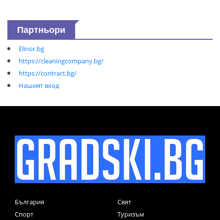
Партньори
Elinor.bg
https://cleaningcompany.bg/
https://contract.bg/
Нашият вход
България
Свят
Спорт
Туризъм