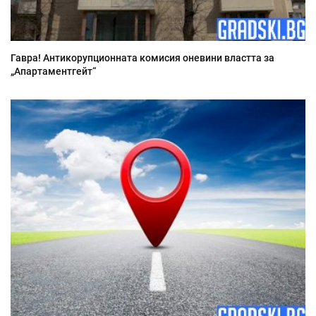
Гавра! Антикорупционната комисия оневини властта за
„Апартаментгейт“