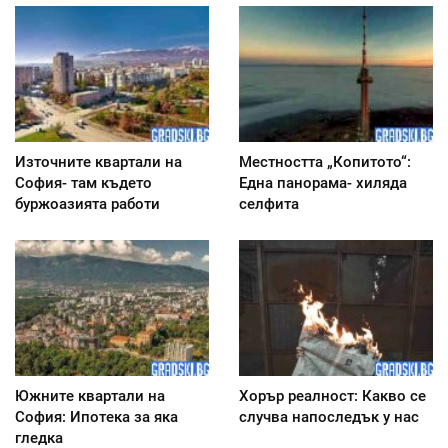
Източните квартали на
Местността „Копитото“:
София- там където
Една панорама- хиляда
буржоазията работи
селфита
Южните квартали на
Хорър реалност: Какво се
София: Ипотека за яка
случва напоследък у нас
гледка