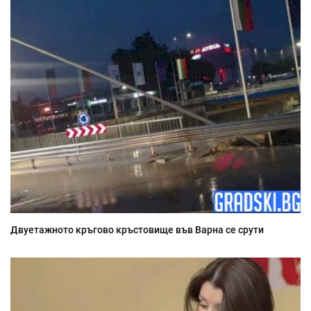
Двуетажното кръгово кръстовище във Варна се срути