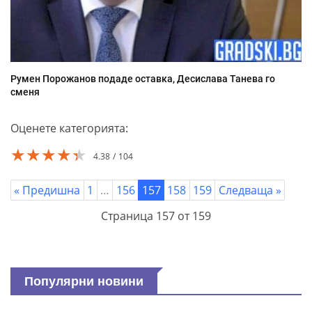
Румен Порожанов подаде оставка, Десислава Танева го
сменя
Оценете категорията:
★★★★★
★★★★★
★★★★★
4.38
104
« Предишна
1
…
156
157
158
159
Следваща »
Страница 157 от 159
Популярни новини