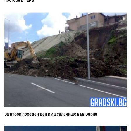
постове в ГЕРБ
За втори пореден ден има свлачище във Варна