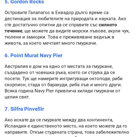
5. Gordon Rocks
Островите Галапагос в Еквадор дълго време са
дестинация за любителите на природата и науката. Ако
сте достатъчно опитни да се справите със
силното
течение
, ще можете да видите морски лъвове, акули чук,
тюлени и змиорки. Това е преживяване веднъж в
живота, за което мечтаят много гмуркачи.
6. Point Murat Navy Pier
Австралия е дом на едно от местата за гмуркане,
създадено от човешка ръка, което си струва да се
посети. Тук ще намерите интригуващи октоподи, риби
скорпион, стада от баракуди, риба лъв и много други.
Всяка година Navy Pier привлича хиляди гмуркачи от
целия свят.
7. Silfra Pinvellir
Ако искате да се гмуркате между два континента,
Исландия е единственото място, на което можете да го
направите. Откъм студената страна, това забележително