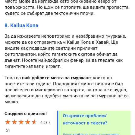
място може да изглежда като обикновено езеро от
повърхността. Но щом се потопите, ще видите пропастта,
където се събират две тектонични плочи.
8. Kailua Kona
За да изживеете неповторимо и незабравимо гмуркане,
можете да се отправите към Kailua Kona в Хавай. Ще
видите как подводните светлини приличат
фитопланктон, който гигантските скатове обичат да
дъвчат. Носете най-добрия си фенер, за да гледате как
гигантите хапват и играят.
Това са
най-добрите места за гмуркане
, които да
посетите тази година. Подводният живот винаги е бил
пленителен и мистериозен за хората, за това не е чудно,
че желаещите да подобрят уменията си за гмуркане не са
малко.
Сподели с приятел!
Открихте проблем/
★★★★★
★★★★★
★★★★★
4.53
неточност в текста?
51
Докладвайте за повече качествено