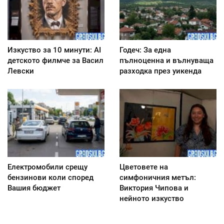
Изкуство за 10 минути: AI
Годеч: За една
детското филмче за Васил
пълноценна и вълнуваща
Левски
разходка през уикенда
Електромобили срещу
Цветовете на
бензинови коли според
симфоничния метъл:
Вашия бюджет
Виктория Чипова и
нейното изкуство