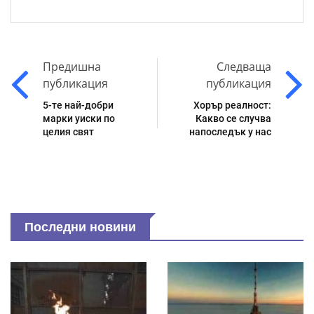
Предишна
Следваща
публикация
публикация
5-те най-добри
Хорър реалност:
марки уиски по
Какво се случва
целия свят
напоследък у нас
Последни новини