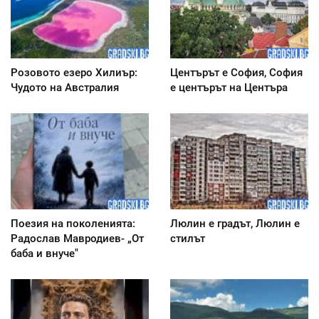
Розовото езеро Хилиър:
Центърът е София, София
Чудото на Австралия
е центърът на Центъра
Поезия на поколенията:
Люлин е градът, Люлин е
Радослав Мавродиев- „От
стилът
баба и внуче"