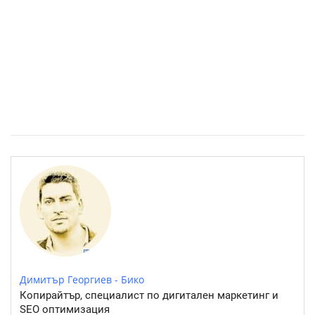
Местността „Копитото“: Една панорама- хиляда селфита
Димитър Георгиев - Бико
Копирайтър, специалист по дигитален маркетинг и
SEO оптимизация