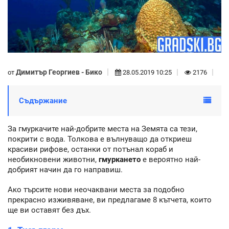
Димитър Георгиев - Бико
от
28.05.2019 10:25
2176
Съдържание
За гмуркачите най-добрите места на Земята са тези,
покрити с вода. Толкова е вълнуващо да откриеш
красиви рифове, останки от потънал кораб и
необикновени животни,
гмуркането
е вероятно най-
добрият начин да го направиш.
Ако търсите нови неочаквани места за подобно
прекрасно изживяване, ви предлагаме 8 кътчета, които
ще ви оставят без дъх.