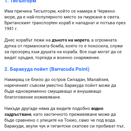
1. Тисългорм
Има причина Тисългорм, който се намира в Червено
море, да е най-популярното място за гмуркане в света.
Британският транспортен кораб е нападнат и потъва през
1941 г.
Днес корабът лежи на
дъното на морето
, а огромната
дупка от германската бомба, която го е покосила, служи
за прозорец към душата на кораба. Все още могат да се
видят оръдия, торпеда и военно снаряжение.
2. Баракуда пойнт (Barracuda Point)
Намиращ се близо до остров Сипадан, Малайзия,
нареченият съвсем уместно Баракуда пойнт може да
бъде едновременно смущаващо и внушаващо
благоговение изживяване.
Никъде другаде няма да видите подобно
водно
задръстване
, като хаотичното преживяване може да
бъде сравнено с улиците на Токио, само че под вода.
Баракуди, акули чук и гигантски скатове си пробиват път,