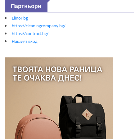
Партньори
Elinor.bg
https://cleaningcompany.bg/
https://contract.bg/
Нашият вход