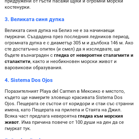
придружени от гъсти пасажи щуки и огромни морски
костенурки.
3. Великата синя дупка
Великата синя дупка на Белиз не е за начинаещи
гмуркачи. Създадена през последния ледников период,
огромната дупка е с диаметър 305 м и дълбока 146 м. Ако
сте достатъчно опитен (и смел) да я изследвате, ще
бъдете възнаграден с
гледка от невероятни сталагмити и
сталактити
, както и необикновен морски живот и
варовикови образувания.
4. Sistema Dos Ojos
Поразителният Playa del Carmen в Мексико е мястото,
където ще намерите зловещо красивата Sistema Dos
Ojos. Пещерата се състои от коридори и стаи със странни
имена, като Пещерата на прилепа и Стаята на Джил.
Всяка част предлага невероятна
гледка към морския
живот
. Има причина повече от 100 души на ден да се
гмуркат тук.