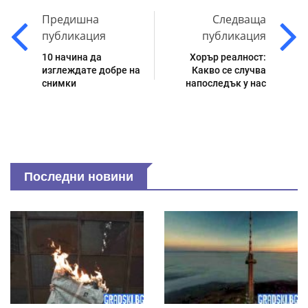
Предишна
Следваща
публикация
публикация
10 начина да
Хорър реалност:
изглеждате добре на
Какво се случва
снимки
напоследък у нас
Последни новини