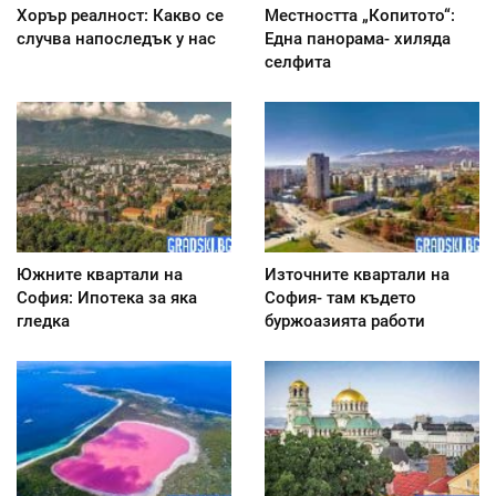
Хорър реалност: Какво се
Местността „Копитото“:
случва напоследък у нас
Една панорама- хиляда
селфита
Южните квартали на
Източните квартали на
София: Ипотека за яка
София- там където
гледка
буржоазията работи