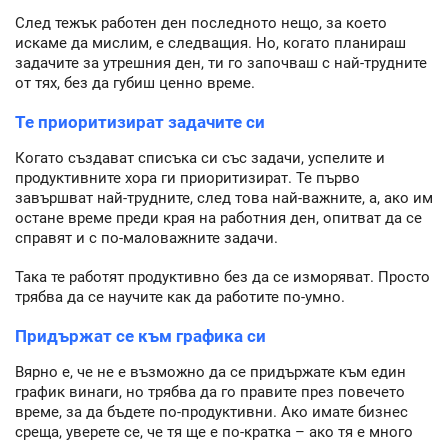
След тежък работен ден последното нещо, за което
искаме да мислим, е следващия. Но, когато планираш
задачите за утрешния ден, ти го започваш с най-трудните
от тях, без да губиш ценно време.
Те приоритизират задачите си
Когато създават списъка си със задачи, успелите и
продуктивните хора ги приоритизират. Те първо
завършват най-трудните, след това най-важните, а, ако им
остане време преди края на работния ден, опитват да се
справят и с по-маловажните задачи.
Така те работят продуктивно без да се изморяват. Просто
трябва да се научите как да работите по-умно.
Придържат се към графика си
Вярно е, че не е възможно да се придържате към един
график винаги, но трябва да го правите през повечето
време, за да бъдете по-продуктивни. Ако имате бизнес
среща, уверете се, че тя ще е по-кратка – ако тя е много