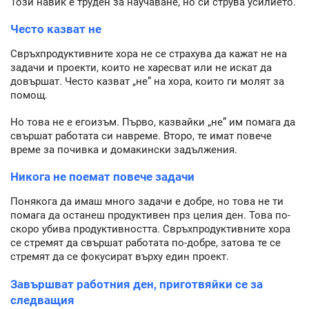
Този навик е труден за научаване, но си струва усилието.
Често казват не
Свръхпродуктивните хора не се страхува да кажат не на
задачи и проекти, които не харесват или не искат да
довършат. Често казват „не” на хора, които ги молят за
помощ.
Но това не е егоизъм. Първо, казвайки „не” им помага да
свършат работата си навреме. Второ, те имат повече
време за почивка и домакински задължения.
Никога не поемат повече задачи
Понякога да имаш много задачи е добре, но това не ти
помага да останеш продуктивен прз целия ден. Това по-
скоро убива продуктивността. Свръхпродуктивните хора
се стремят да свършат работата по-добре, затова те се
стремят да се фокусират върху един проект.
Завършват работния ден, приготвяйки се за
следващия