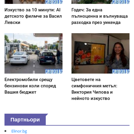
Изкуство за 10 минути: AI
Годеч: За една
детското филмче за Васил
пълноценна и вълнуваща
Левски
разходка през уикенда
Електромобили срещу
Цветовете на
бензинови коли според
симфоничния метъл:
Вашия бюджет
Виктория Чипова и
нейното изкуство
Партньори
Elinor.bg