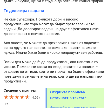
дълга и скучна, ще ви е трудно да останете концентриран.
Те делегират задачи
Не сме суперхора. Понякога дори и високо
продуктивните хора могат да бъдат претоварени със
задачи. Да делегират задачи на друг е ефективен начин
да се справят с всичко навреме.
Ако знаете, че можете да прехврлите някоя от задачите
си на друг, го направете, но само ако наистина имате
нужда. Иначе бихте били високо непродуктивен работещ.
Всеки ден може да бъде продуктивен, ако наистина го
искате. Помислете какви са ежедневните ви навици –
отървете се от тези, които ви пречат да бъдете ефективни
през деня и се научете на тези, които ще ви направят по-
продуктивни.
Сподели с приятел!
Открихте проблем/
★★★★★
★★★★★
★★★★★
4.56
неточност в текста?
16
Докладвайте за повече качествено