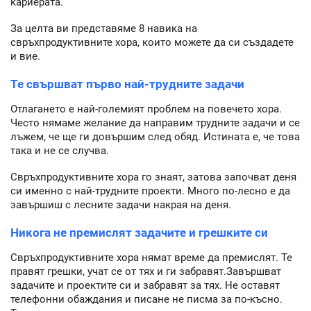
кариерата.
За целта ви представяме 8 навика на
свръхпродуктивните хора, които можете да си създадете
и вие.
Те свършват първо най-трудните задачи
Отлагането е най-големият проблем на повечето хора.
Често нямаме желание да направим трудните задачи и се
лъжем, че ще ги довършим след обяд. Истината е, че това
така и не се случва.
Свръхпродуктивните хора го знаят, затова започват деня
си именно с най-трудните проекти. Много по-лесно е да
завършиш с лесните задачи накрая на деня.
Никога не премислят задачите и грешките си
Свръхпродуктивните хора нямат време да премислят. Те
правят грешки, учат се от тях и ги забравят.Завършват
задачите и проектите си и забравят за тях. Не оставят
телефонни обаждания и писане не писма за по-късно.