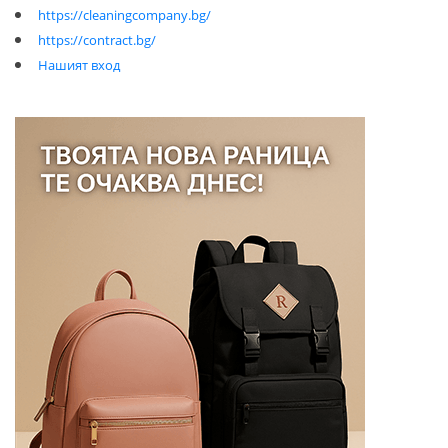
https://cleaningcompany.bg/
https://contract.bg/
Нашият вход