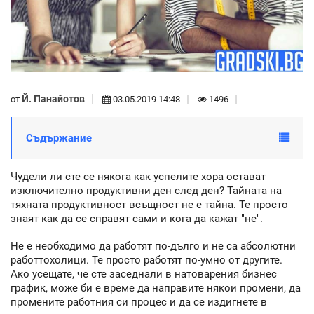
Й. Панайотов
от
03.05.2019 14:48
1496
Съдържание
Чудели ли сте се някога как успелите хора остават
изключително продуктивни ден след ден? Тайната на
тяхната продуктивност всъщност не е тайна. Те просто
знаят как да се справят сами и кога да кажат "не".
Не е необходимо да работят по-дълго и не са абсолютни
работтохолици. Те просто работят по-умно от другите.
Ако усещате, че сте заседнали в натоварения бизнес
график, може би е време да направите някои промени, да
промените работния си процес и да се издигнете в