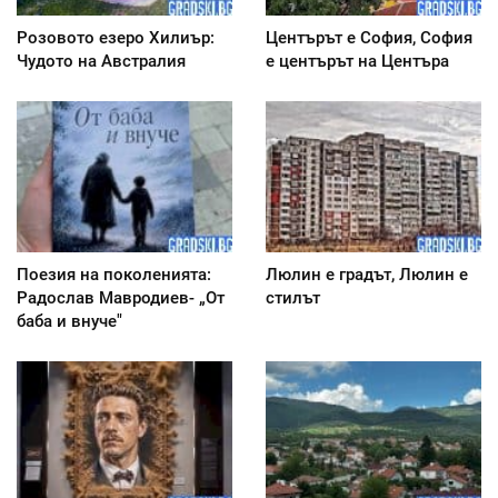
Розовото езеро Хилиър:
Центърът е София, София
Чудото на Австралия
е центърът на Центъра
Поезия на поколенията:
Люлин е градът, Люлин е
Радослав Мавродиев- „От
стилът
баба и внуче"