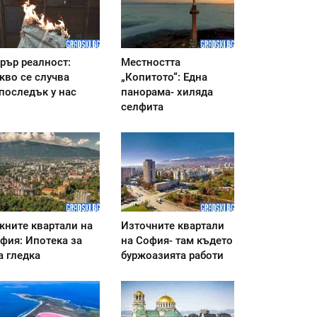
рър реалност:
Местността
кво се случва
„Копитото“: Една
последък у нас
панорама- хиляда
селфита
ните квартали на
Източните квартали
фия: Ипотека за
на София- там където
а гледка
буржоазията работи