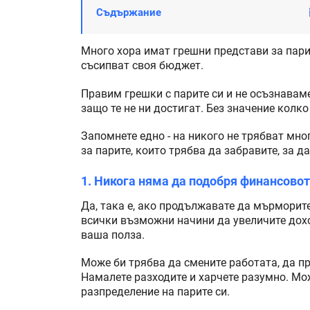
Съдържание
Много хора имат грешни представи за парит
съсипват своя бюджет.
Правим грешки с парите си и не осъзнаваме
защо те не ни достигат. Без значение колко
Запомнете едно - на никого не трябват мно
за парите, които трябва да забравите, за д
1. Никога няма да подобря финансово
Да, така е, ако продължавате да мърморит
всички възможни начини да увеличите дохо
ваша полза.
Може би трябва да смените работата, да пр
Намалете разходите и харчете разумно. Мо
разпределение на парите си.