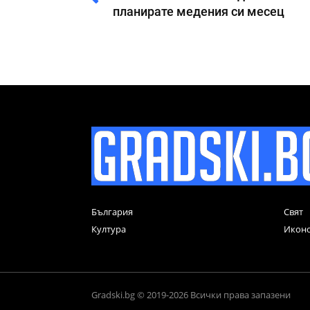
планирате медения си месец
България
Свят
Култура
Икон
Gradski.bg © 2019-2026 Всички права запазени