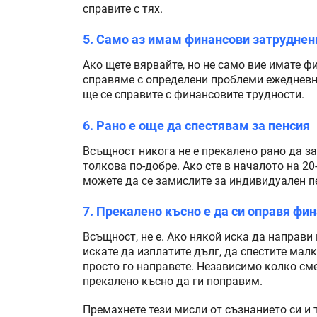
справите с тях.
5. Само аз имам финансови затруднен
Ако щете вярвайте, но не само вие имате ф
справяме с определени проблеми ежедневн
ще се справите с финансовите трудности.
6. Рано е още да спестявам за пенсия
Всъщност никога не е прекалено рано да за
толкова по-добре. Ако сте в началото на 20
можете да се замислите за индивидуален п
7. Прекалено късно е да си оправя фи
Всъщност, не е. Ако някой иска да направи
искате да изплатите дълг, да спестите мал
просто го направете. Независимо колко сме
прекалено късно да ги поправим.
Премахнете тези мисли от съзнанието си и 