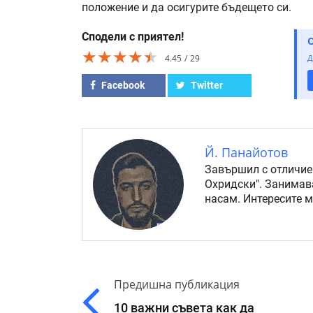
положение и да осигурите бъдещето си.
Сподели с приятел!
★★★★★
★★★★★
★★★★★
4.45
29
Д
Facebook
Twitter
Й. Панайотов
Завършил с отличие
Охридски". Занимав
насам. Интересите 
Предишна публикация
10 важни съвета как да