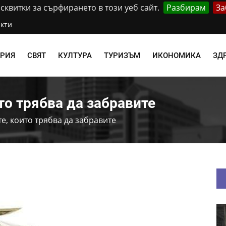
квитки за сърфирането в този уеб сайт.
Разбирам
За
кти
АРИЯ
СВЯТ
КУЛТУРА
ТУРИЗЪМ
ИКОНОМИКА
ЗД
ито трябва да забравите
те, които трябва да забравите