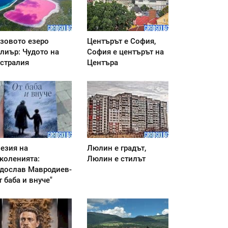
зовото езеро
Центърът е София,
лиър: Чудото на
София е центърът на
стралия
Центъра
езия на
Люлин е градът,
коленията:
Люлин е стилът
дослав Мавродиев-
т баба и внуче"