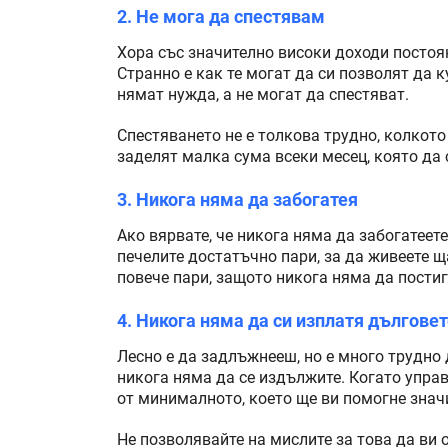
2. Не мога да спестявам
Хора със значително високи доходи постоян
Странно е как те могат да си позволят да 
нямат нужда, а не могат да спестяват.
Спестяването не е толкова трудно, колкото
заделят малка сума всеки месец, която да 
3. Никога няма да забогатея
Ако вярвате, че никога няма да забогатеете
печелите достатъчно пари, за да живеете щ
повече пари, защото никога няма да постигн
4. Никога няма да си изплатя дългове
Лесно е да задлъжнееш, но е много трудно 
никога няма да се издължите. Когато управ
от минималното, което ще ви помогне значи
Не позволявайте на мислите за това да ви о