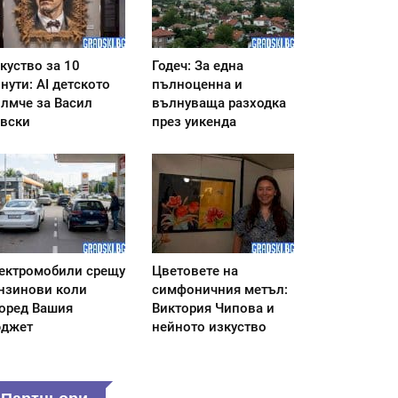
куство за 10
Годеч: За една
нути: AI детското
пълноценна и
лмче за Васил
вълнуваща разходка
вски
през уикенда
ектромобили срещу
Цветовете на
нзинови коли
симфоничния метъл:
оред Вашия
Виктория Чипова и
джет
нейното изкуство