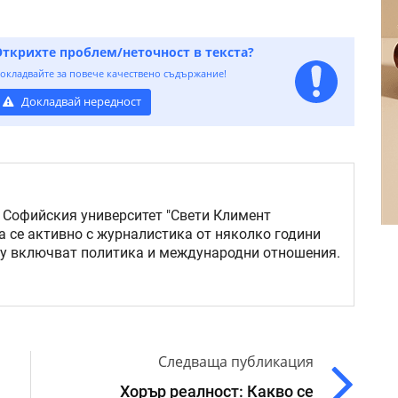
Открихте проблем/неточност в текста?
окладвайте за повече качествено съдържание!
Докладвай нередност
 Софийския университет "Свети Климент
а се активно с журналистика от няколко години
му включват политика и международни отношения.
Следваща публикация
Хорър реалност: Какво се