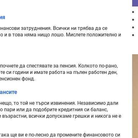
ия
инансови затруднения. Всички ни трябва да се
о и в това няма нищо лошо. Мислете положително и
почнете да спестявате за пенсия. Колкото по-рано,
-те си години и имате работа на пълен работен ден,
енсионен фонд.
нансите
 нещо, то той не търси извинения. Независимо дали
ко пари или да подобрите кредитния си баланс,
 възрастни, всички допускаме грешки и никога не е
така ще ви е по-лесно да промените финансовото си