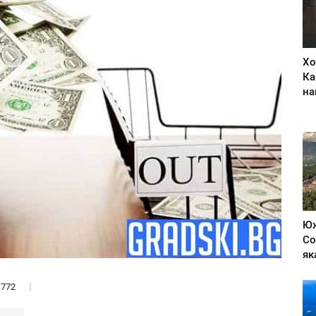
Хо
Ка
на
Юж
Со
як
772