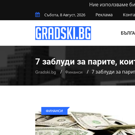
Ние използваме бис
Реклама
Конта
Събота, 8 Август, 2026
БЪЛГ
7 заблуди за парите, ко
7 заблуди за пари
Gradski.bg
Финанси
ФИНАНСИ