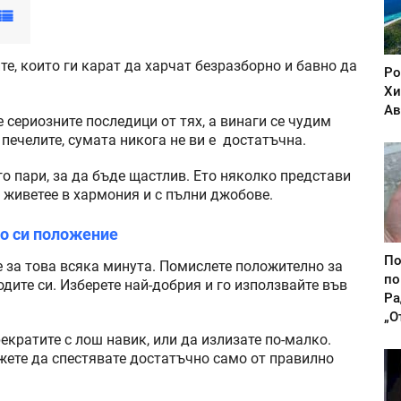
е, които ги карат да харчат безразборно и бавно да
Ро
Хи
Ав
 сериозните последици от тях, а винаги се чудим
 печелите, сумата никога не ви е достатъчна.
го пари, за да бъде щастлив. Ето няколко представи
а живетее в хармония и с пълни джобове.
то си положение
По
е за това всяка минута. Помислете положително за
по
дите си. Изберете най-добрия и го използвайте във
Ра
„О
екратите с лош навик, или да излизате по-малко.
жете да спестявате достатъчно само от правилно