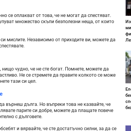
но се оплакват от това, че не могат да спестяват.
Из
купуват множество скъпи безполезни неща, от които
ми
фи
 си мислите. Независимо от приходите ви, можете да
Ле
спестявате.
, нищо чудно, че не сте богат. Помнете, можете да
астливо. Не се стремете да правите колкото се може
ете тази си цел.
Ел
те
бе
сп
да върнеш дълга. Но въпреки това не казвайте, че
бю
лявате парите си добре, можете да плащате повече
телно с дълговете.
бсебят и вярвайте, че сте достатъчно силни, за да се