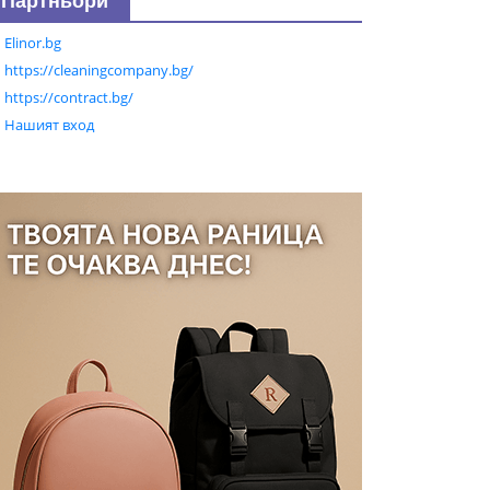
Партньори
Elinor.bg
https://cleaningcompany.bg/
https://contract.bg/
Нашият вход