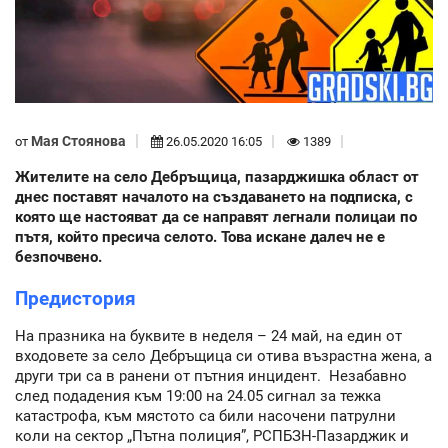
Мая Стоянова
от
26.05.2020 16:05
1389
Жителите на село Дебръщица, пазарджишка област от
днес поставят началото на създаването на подписка, с
която ще настояват да се направят легнали полицаи по
пътя, който пресича селото. Това искане далеч не е
безпочвено.
Предистория
На празника на буквите в неделя – 24 май, на един от
входовете за село Дебръщица си отива възрастна жена, а
други три са в ранени от пътния инцидент. Незабавно
след подадения към 19:00 на 24.05 сигнал за тежка
катастрофа, към мястото са били насочени патрулни
коли на сектор „Пътна полиция”, РСПБЗН-Пазарджик и