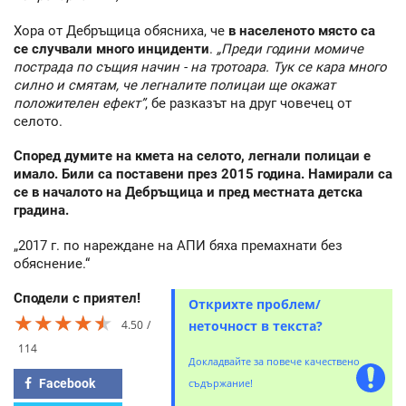
Хора от Дебръщица обясниха, че
в населеното място са
се случвали много инциденти
.
„Преди години момиче
пострада по същия начин - на тротоара. Тук се кара много
силно и смятам, че легналите полицаи ще окажат
положителен ефект”
, бе разказът на друг човечец от
селото.
Според думите на кмета на селото, легнали полицаи е
имало. Били са поставени през 2015 година. Намирали са
се в началото на Дебръщица и пред местната детска
градина.
„2017 г. по нареждане на АПИ бяха премахнати без
обяснение.“
Сподели с приятел!
Открихте проблем/
★★★★★
★★★★★
★★★★★
4.50
неточност в текста?
114
Докладвайте за повече качествено
Facebook
съдържание!