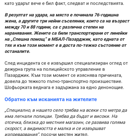
като ударът вече е бил факт, следват и последствията.
В резултат на удара, на място е починала 76-годишна
жена, а другите три нейни съселянки, които са на възраст
между 70 и 88 години, са с различна степен на
наранявания. Жените са били транспортирани от линейки
на „Спешна помощ” в МБАЛ-Пазарджик, като едната от
тях и към този момент е в доста по-тежко състояние от
останалите.
След инцидента се е извършил специализиран оглед от
дежурна група на полицейското управление в
Пазарджик. Към този момент се изяснява причината,
довела до тежкото пътно-транспортно произшествие.
Шофьорката веднага е задържана за едно денонощие.
Обратно към исканията на жителите
„Специално, в нашето село трябва на всеки сто метра да
има легнали полицаи. Трябва да бъдат и високи. На
отсечка, близка до местния магазин, се развива голяма
скорост, а видимостта е малка и се извършват
изпреварвания”,
посочи местен жител.