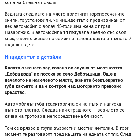
кола на Спешна помощ.
Веднага след като на място пристигат горепосочените
екипи, те установили, че инцидентът е предизвикан от
лек автомобил с водач 45-годишна жена от град
Пазарджик. В автомобила тя пътувала заедно със своя
мъж, с който живее на семейни начела, както и тяхното 7-
годишно дете.
Инцидентът в детайли
Колата с жената зад волана се спуска от местността
„Добра вода” по посока за село Дебръщица. Още в
началото на населеното място, жената безвъзвратно
губи какъвто и да е контрол над моторното превозно
средство.
Автомобилът губи траекторията си на пътя и напуска
пътното платно. Следва най-страшното – возилото се
качва на тротоар в непосредствена близост.
Там се врязва в група възрастни местни жителки. В този
момент те разговарят пред къщата на едната от тях. След