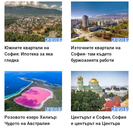
Южните квартали на
Източните квартали на
София: Ипотека за яка
София- там където
гледка
буржоазията работи
Розовото езеро Хилиър:
Центърът е София, София
Чудото на Австралия
е центърът на Центъра