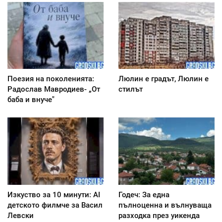
Поезия на поколенията:
Люлин е градът, Люлин е
Радослав Мавродиев- „От
стилът
баба и внуче"
Изкуство за 10 минути: AI
Годеч: За една
детското филмче за Васил
пълноценна и вълнуваща
Левски
разходка през уикенда