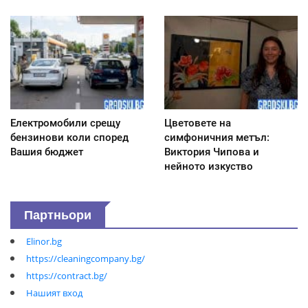
Електромобили срещу
Цветовете на
бензинови коли според
симфоничния метъл:
Вашия бюджет
Виктория Чипова и
нейното изкуство
Партньори
Elinor.bg
https://cleaningcompany.bg/
https://contract.bg/
Нашият вход