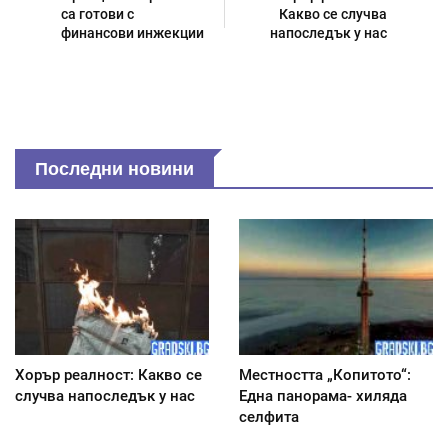
са готови с
Какво се случва
финансови инжекции
напоследък у нас
Последни новини
Хорър реалност: Какво се
Местността „Копитото“:
случва напоследък у нас
Една панорама- хиляда
селфита