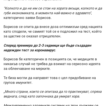
"Колкото и да не им се стои на хората вкъщи, колкото и да
губи икономиката, в момента най-важно е здравето"
,
категорично заяви Борисов.
Борисов се опита да внесе доза оптимизъм сред нацията
като сподели, че самият той се е подложил на тест, който
за щастие се оказал отрицателен.
Според премиера до 2-3 седмици ще бъде създаден
надежден тест за коронавирус
.
Борисов бе категоричен в позицията си, че медиците в
никакъв случай не трябва да взимат на сериозно идеята
за облекчаване на мерките.
Те биха могли да направят това с цел придобиване на
групов имунитет.
„Много страни, които се опитаха да го практикуват, спряха
веднага, след като започнаха да умират хора.
Междувременно здравните системи на тези държави се