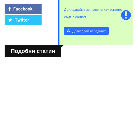
Facebook
Докладвайте за повече качествено
съдържание!
Twitter
Докладвай нередност
Подобни статии
БЪЛГАРИЯ