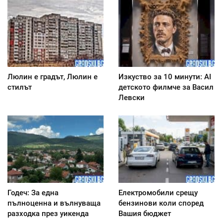
Люлин е градът, Люлин е
Изкуство за 10 минути: AI
стилът
детското филмче за Васил
Левски
Годеч: За една
Електромобили срещу
пълноценна и вълнуваща
бензинови коли според
разходка през уикенда
Вашия бюджет