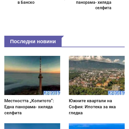
в Банско
панорама- хиляда
селфита
Последни новини
Местността „Копитото“:
Южните квартали на
Една панорама- хиляда
София: Ипотека за яка
селфита
гледка