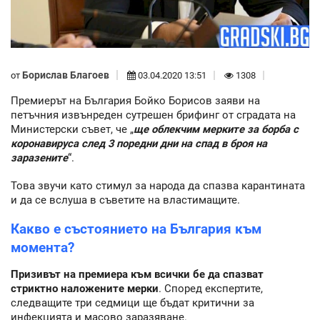
Борислав Благоев
от
03.04.2020 13:51
1308
Премиерът на България Бойко Борисов заяви на
петъчния извънреден сутрешен брифинг от сградата на
Министерски съвет, че „
ще облекчим мерките за борба с
коронавируса след 3 поредни дни на спад в броя на
заразените
“.
Това звучи като стимул за народа да спазва карантината
и да се вслуша в съветите на властимащите.
Какво е състоянието на България към
момента?
Призивът на премиера към всички бе да спазват
стриктно наложените мерки
. Според експертите,
следващите три седмици ще бъдат критични за
инфекцията и масово заразяване.