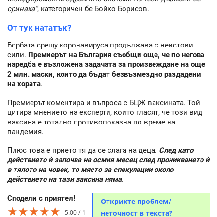
сринаха”
, категоричен бе Бойко Борисов.
От тук нататък?
Борбата срещу коронавируса продължава с неистови
сили.
Премиерът на България съобщи още, че по негова
наредба е възложена задачата за произвеждане на още
2 млн. маски, които да бъдат безвъзмездно раздадени
на хората
.
Премиерът коментира и въпроса с БЦЖ ваксината. Той
цитира мнението на експерти, които гласят, че този вид
ваксина е тотално противопоказна по време на
пандемия.
Плюс това е прието тя да се слага на деца.
След като
действието ѝ започва на осмия месец след проникването ѝ
в тялото на човек, то място за спекулации около
действието на тази ваксина няма
.
Сподели с приятел!
Открихте проблем/
★★★★★
★★★★★
★★★★★
5.00
1
неточност в текста?