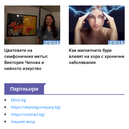
Цветовете на
Как магнитните бури
симфоничния метъл:
влияят на хора с хронични
Виктория Чипова и
заболявания
нейното изкуство
Партньори
Elinor.bg
https://cleaningcompany.bg/
https://contract.bg/
Нашият вход