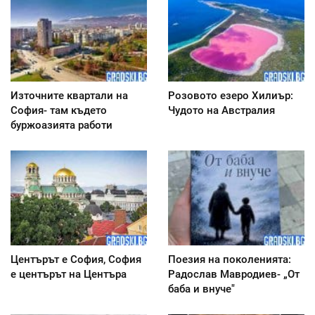
Източните квартали на
Розовото езеро Хилиър:
София- там където
Чудото на Австралия
буржоазията работи
Центърът е София, София
Поезия на поколенията:
е центърът на Центъра
Радослав Мавродиев- „От
баба и внуче"