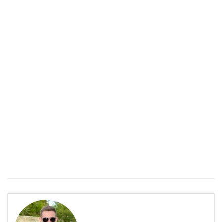
работи
БЪЛГАРИЯ
Източните квартали на София- там където буржоазията
работи