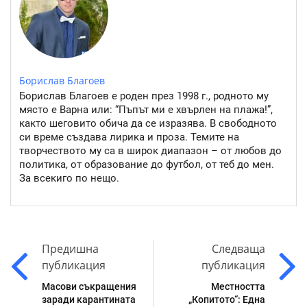
Борислав Благоев
Борислав Благоев е роден през 1998 г., родното му
място е Варна или: “Пъпът ми е хвърлен на плажа!”,
както шеговито обича да се изразява. В свободното
си време създава лирика и проза. Темите на
творчеството му са в широк диапазон – от любов до
политика, от образование до футбол, от теб до мен.
За всекиго по нещо.
Предишна
Следваща
публикация
публикация
Масови съкращения
Местността
заради карантината
„Копитото“: Една