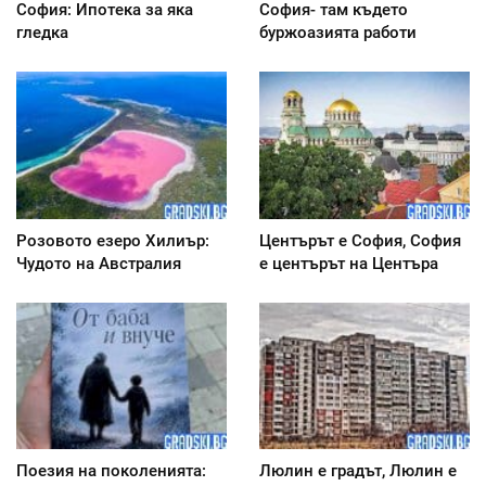
София: Ипотека за яка
София- там където
гледка
буржоазията работи
Розовото езеро Хилиър:
Центърът е София, София
Чудото на Австралия
е центърът на Центъра
Поезия на поколенията:
Люлин е градът, Люлин е