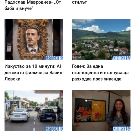
Радослав Мавродиев- „От
стилът
баба и внуче"
Изкуство за 10 минути: AI
Годеч: За една
детското филмче за Васил
пълноценна и вълнуваща
Левски
разходка през уикенда