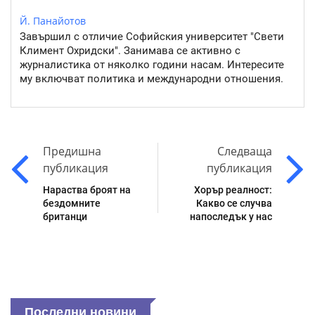
Й. Панайотов
Завършил с отличие Софийския университет "Свети
Климент Охридски". Занимава се активно с
журналистика от няколко години насам. Интересите
му включват политика и международни отношения.
Предишна
Следваща
публикация
публикация
Нараства броят на
Хорър реалност:
бездомните
Какво се случва
британци
напоследък у нас
Последни новини