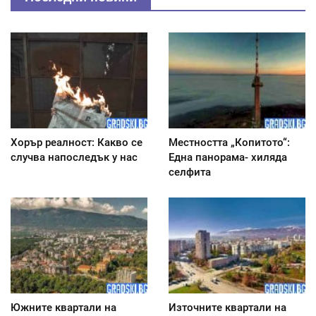
Хорър реалност: Какво се
Местността „Копитото“:
случва напоследък у нас
Една панорама- хиляда
селфита
Южните квартали на
Източните квартали на