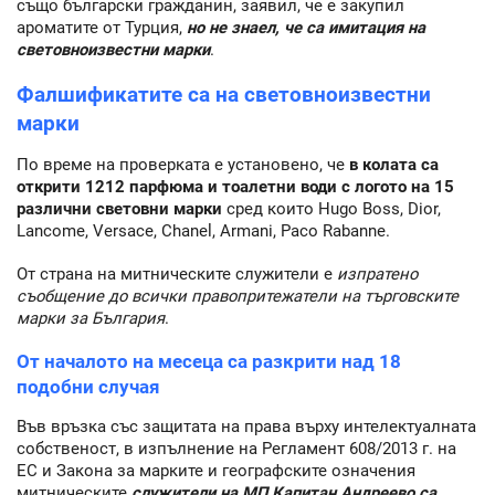
също български гражданин, заявил, че е закупил
ароматите от Турция,
но не знаел, че са имитация на
световноизвестни марки
.
Фалшификатите са на световноизвестни
марки
По време на проверката е установено, че
в колата са
открити 1212 парфюма и тоалетни води с логото на 15
различни световни марки
сред които Hugo Boss, Dior,
Lancome, Versace, Chanel, Armani, Paco Rabanne.
От страна на митническите служители е
изпратено
съобщение до всички правопритежатели на търговските
марки за България
.
От началото на месеца са разкрити над 18
подобни случая
Във връзка със защитата на права върху интелектуалната
собственост, в изпълнение на Регламент 608/2013 г. на
ЕС и Закона за марките и географските означения
митническите
служители на МП Капитан Андреево са