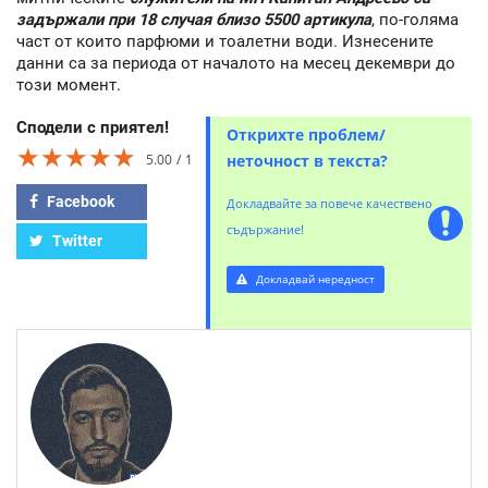
задържали при 18 случая близо 5500 артикула
, по-голяма
част от които парфюми и тоалетни води. Изнесените
данни са за периода от началото на месец декември до
този момент.
Сподели с приятел!
Открихте проблем/
★★★★★
★★★★★
★★★★★
5.00
1
неточност в текста?
Facebook
Докладвайте за повече качествено
съдържание!
Twitter
Докладвай нередност