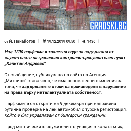
Й. Панайотов
от
19.12.2019 09:50
1436
Над 1200 парфюма и тоалетни води за задържани от
служителите на граничния контролно-пропускателен пункт
„Капитан Андреево“
.
От съобщение, публикувано на сайта на Агенция
„Митници“ става ясно, че има основателни съмнения за
това, че
задържаните стоки са произведени в нарушение
на права върху интелектуалната собственост
.
Парфюмите са открити на 9 декември при направена
рутинна проверка на лек автомобил с турска регистрация,
който е бил управляван от български гражданин
.
Пред митническите служители пътуващия в колата мъж,