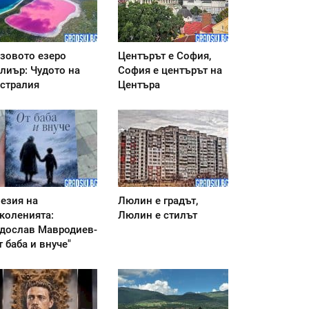
зовото езеро
Центърът е София,
лиър: Чудото на
София е центърът на
стралия
Центъра
езия на
Люлин е градът,
коленията:
Люлин е стилът
дослав Мавродиев-
т баба и внуче"