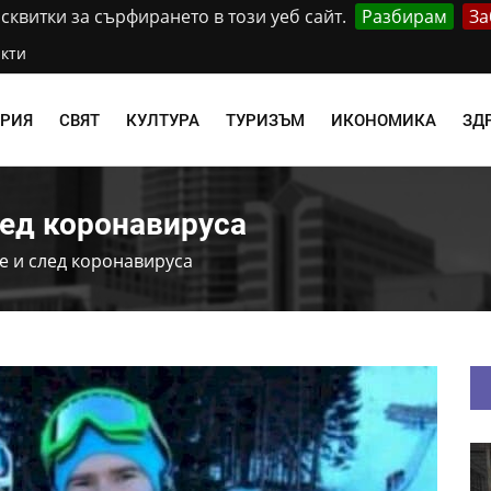
квитки за сърфирането в този уеб сайт.
Разбирам
За
кти
АРИЯ
СВЯТ
КУЛТУРА
ТУРИЗЪМ
ИКОНОМИКА
ЗД
лед коронавируса
е и след коронавируса