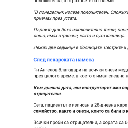
положителна, а страховете са големи.
"В понеделник излезе положителен. Сложиха 
приемах през устата.
Първите дни бяха изключително тежки, поне
лошо, имах втрисане, както и суха кашлица.
Лежах две седмици в болницата. Сестрите и 
След лекарската намеса
Г-н Ангелов благодари на всички онези мед
през цялото време, в което е имал спешна 
Към днешна дата, ски инструкторът има още
отрицателни
.
Сега, пациентът е изписан в 28-дневна ка
семейство, както и онези, които са били в 
Всички проби са отрицателни, а хората са