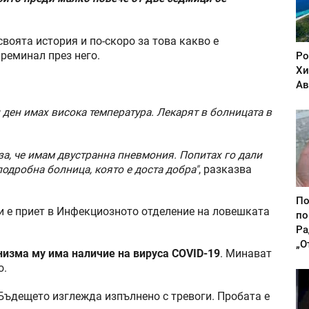
воята история и по-скоро за това какво е
реминал през него.
Ро
Хи
Ав
и ден имах висока температура. Лекарят в болницата в
за, че имам двустранна пневмония. Попитах го дали
лодробна болница, която е доста добра"
, разказва
По
 и е приет в Инфекциозното отделение на ловешката
по
Ра
„О
анизма му има наличие на вируса COVID-19
. Минават
о.
 Бъдещето изглежда изпълнено с тревоги. Пробата е