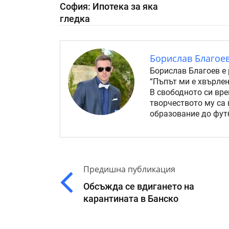
София: Ипотека за яка
гледка
Борислав Благое
Борислав Благоев е 
“Пъпът ми е хвърлен
В свободното си вре
творчеството му са 
образование до футб
Предишна публикация
Обсъжда се вдигането на
карантината в Банско