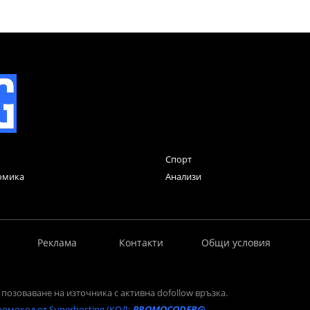
Спорт
омика
Анализи
Реклама
Контакти
Общи условия
позоваване на източника с активна dofollow връзка.
ромокод от Superhosting (КОД:
PROMOCODEBG
)