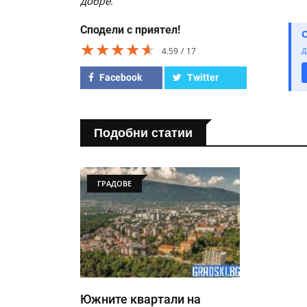
добре
.
Сподели с приятел!
★★★★★
★★★★★
★★★★★
4.59
17
Д
Facebook
Twitter
Подобни статии
ГРАДОВЕ
Южните квартали на