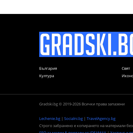
България
Свят
Култура
Икон
Gradski.bg © 2019-2026 Всички права запазени
Lechenie.bg
|
Socialni.bg
|
TravelAgency.bg
Строго забранено е копирането на материали без 
SEO за медии & портали от IDEAMAX
|
Хостинг и п