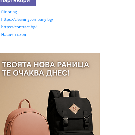
Партньори
Elinor.bg
https://cleaningcompany.bg/
https://contract.bg/
Нашият вход