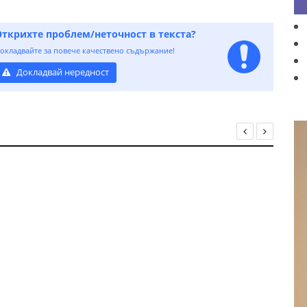
Открихте проблем/неточност в текста?
окладвайте за повече качествено съдържание!
Докладвай нередност