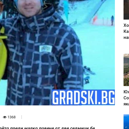
Хо
Ка
на
Юж
Со
як
1368
който преди малко повече от две седмици бе