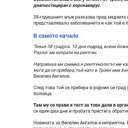
диагностициран с коронавирус
.
38-годишният мъж разказва пред медиите с
представлявало заболяването и как той е п
В самото начало
"Беше 38 градуса. 10 дни подред, всеки бож
Разлог ме изпрати на рентген.
Направиха ми снимка и рентгенологът ми ка
мога да се прибера, тъй като в Троян има Бе
Веселин Ангелов.
След това той се прибира в родния си град
болница.
Там му се прави и тест за това дали в орг
се един-два дни и пробата пристига обратн
Новината за Веселин Ангелов е неприятна.