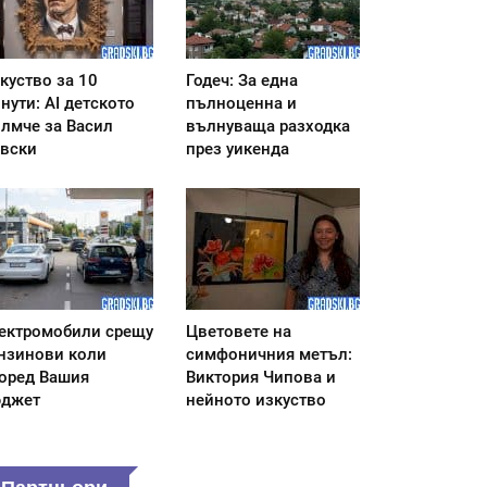
куство за 10
Годеч: За една
нути: AI детското
пълноценна и
лмче за Васил
вълнуваща разходка
вски
през уикенда
ектромобили срещу
Цветовете на
нзинови коли
симфоничния метъл:
оред Вашия
Виктория Чипова и
джет
нейното изкуство