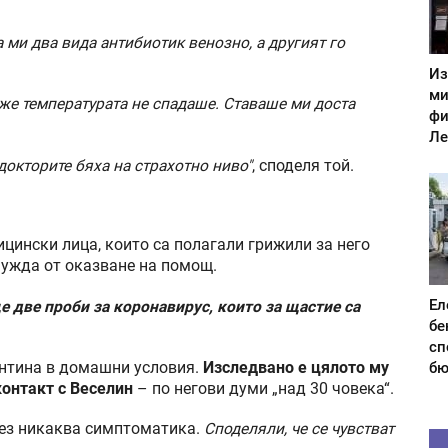
ми два вида антибиотик венозно, а другият го
Из
ми
же температурата не спадаше. Ставаше ми доста
фи
Ле
докторите бяха на страхотно ниво"
, споделя той.
ицински лица, които са полагали грижили за него
нужда от оказване на помощ.
Ел
 две проби за коронавирус, които за щастие са
бе
сп
рантина в домашни условия.
Изследвано е цялото му
бю
контакт с Веселин
– по негови думи „над 30 човека“.
 без никаква симптоматика.
Споделяли, че се чувстват