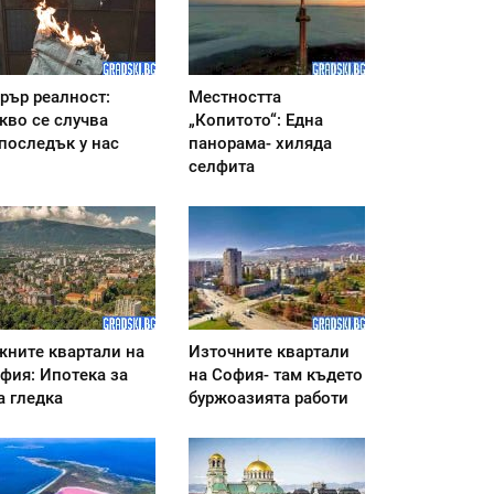
рър реалност:
Местността
кво се случва
„Копитото“: Една
последък у нас
панорама- хиляда
селфита
ните квартали на
Източните квартали
фия: Ипотека за
на София- там където
а гледка
буржоазията работи