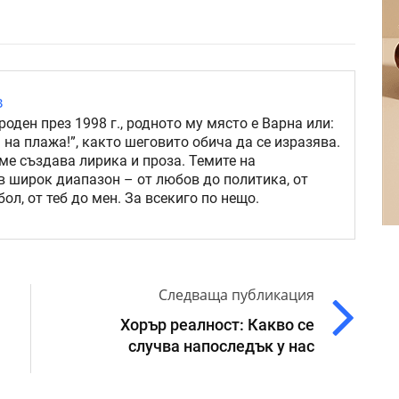
в
роден през 1998 г., родното му място е Варна или:
 на плажа!”, както шеговито обича да се изразява.
ме създава лирика и проза. Темите на
в широк диапазон – от любов до политика, от
ол, от теб до мен. За всекиго по нещо.
Следваща публикация
Хорър реалност: Какво се
случва напоследък у нас