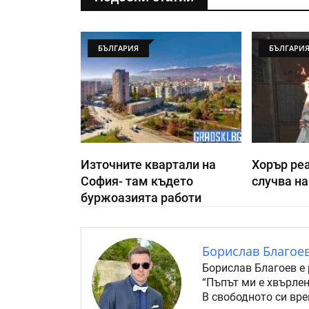
БЪЛГАРИЯ
БЪЛГАРИ
Източните квартали на
Хорър реа
София- там където
случва на
буржоазията работи
Борислав Благое
Борислав Благоев е 
“Пъпът ми е хвърлен
В свободното си вре