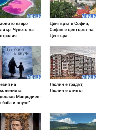
зовото езеро
Центърът е София,
лиър: Чудото на
София е центърът на
стралия
Центъра
езия на
Люлин е градът,
коленията:
Люлин е стилът
дослав Мавродиев-
т баба и внуче"