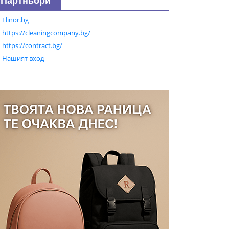
Партньори
Elinor.bg
https://cleaningcompany.bg/
https://contract.bg/
Нашият вход