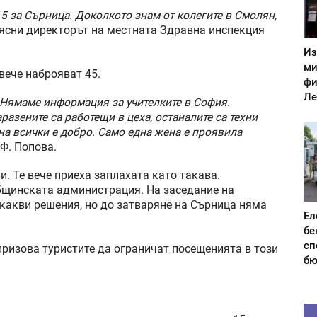
5 за Сърница. Доколкото знам от колегите в Смолян,
оясни директорът на местната Здравна инспекция
Из
ми
вече наброяват 45.
фи
Ле
. Нямаме информация за учителките в София.
разените са работещи в цеха, останалите са техни
на всички е добро. Само една жена е проявила
 Ф. Попова.
. Те вече приеха заплахата като такава.
бщинската администрация. На заседание на
какви решения, но до затваряне на Сърница няма
Ел
бе
сп
ризова туристите да ограничат посещенията в този
бю