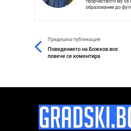
творчеството му са 
образование до футб
Предишна публикация
Поведението на Божков все
повече се коментира