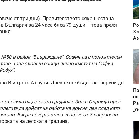
овече от три дни). Правителството сякаш остана
е в България за 24 часа бяха 79 души – това преля
Ро
ания.
Хи
Ав
а №50 в район “Възраждане”, София са с положителен
естове. Това съобщи снощи лично кметът на София
йсбук“.
рва В и трета А групи. Днес те ще бъдат затворени до
По
по
ст от екипа на детската градина е бил в Сърница през
Ра
легите да дойдат на работа на другия ден след като
„О
ргани. Вчера вечерта стана ясно, че от 7 направени
торката на детската градина.