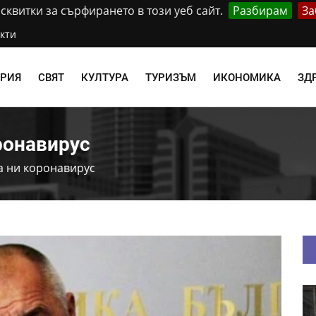
квитки за сърфирането в този уеб сайт.
Разбирам
За
кти
АРИЯ
СВЯТ
КУЛТУРА
ТУРИЗЪМ
ИКОНОМИКА
ЗД
ронавирус
а ни коронавирус