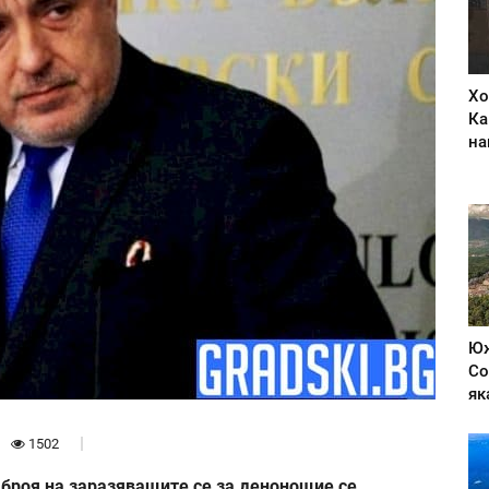
Хо
Ка
на
Юж
Со
як
1502
 броя на заразяващите се за денонощие се