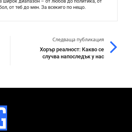
в широк диапазон – от любов до политика, от
ол, от теб до мен. За всекиго по нещо.
Следваща публикация
Хорър реалност: Какво се
случва напоследък у нас