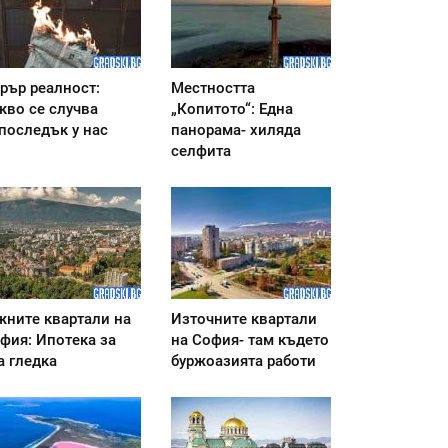
рър реалност:
Местността
кво се случва
„Копитото“: Една
последък у нас
панорама- хиляда
селфита
ните квартали на
Източните квартали
фия: Ипотека за
на София- там където
а гледка
буржоазията работи