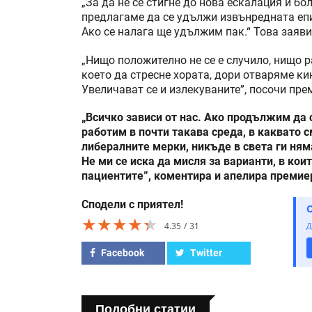
„За да не се стигне до нова ескалация и бо
предлагаме да се удължи извънредната еп
Ако се налага ще удължим пак.“ Това заяв
„Нищо положително не се е случило, нищо р
което да стресне хората, дори отваряме кин
Увеличават се и излекуваните”, посочи пре
„Всичко зависи от нас. Ако продължим д
работим в почти такава среда, в каквато 
либералните мерки, никъде в света ги ням
Не ми се иска да мисля за варианти, в ко
пациентите”, коментира и апелира премие
Сподели с приятел!
★★★★★
★★★★★
★★★★★
4.35
31
Д
Facebook
Twitter
Подобни статии