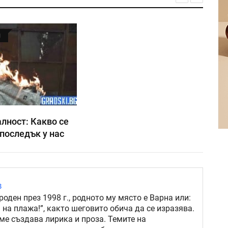
Я
лност: Какво се
последък у нас
в
роден през 1998 г., родното му място е Варна или:
 на плажа!”, както шеговито обича да се изразява.
ме създава лирика и проза. Темите на