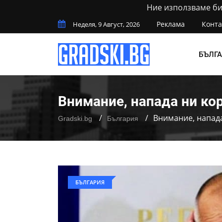
Ние използваме бис
Реклама
Конта
Неделя, 9 Август, 2026
БЪЛГ
Внимание, напада ни ко
Внимание, напад
Gradski.bg
България
БЪЛГАРИЯ