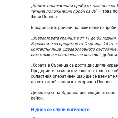
„Новите положителни проби от тази нощ са 1
техните положителни проби са 30
” – това п
Фани Попова.
В родопските райони положителните проби 
„Възрастовата граница е от 11 до 82 години
Заразените са предимно от Сърница. 15 от за
контактни лица. Здравословното състояние 
симптоми и е настанена за лечение”
, добави
„Хората в Сърница са доста дисциплинирани
Предприети са много мерки от страна на о
областния оперативен щаб ще се вземат ня
да се стигне”, заяви категорично Попова.
Директорът на Здравна инспекция отново п
район.
И днес се случи логичното