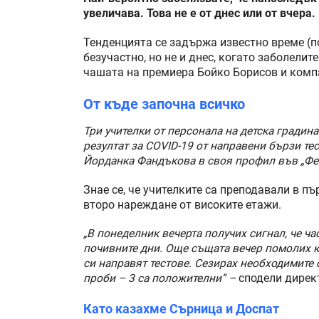
увеличава. Това не е от днес или от вчера.
Тенденцията се задържа известно време (п
безучастно, но не и днес, когато заболелит
чашата на премиера Бойко Борисов и комп
От къде започна всичко
Три учителки от персонала на детска градин
резултат за COVID-19 от направени бързи т
Йорданка Фандъкова в своя профил във „Фе
Знае се, че учителките са преподавали в пъ
второ нареждане от високите етажи.
„В понеделник вечерта получих сигнал, че ча
почивните дни. Още същата вечер помолих ко
си направят тестове. Сезирах необходимите о
проби – 3 са положителни” –
сподели дирек
Като казахме Сърница и Доспат