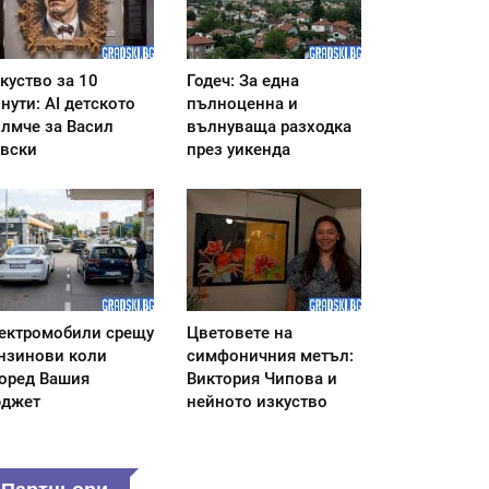
куство за 10
Годеч: За една
нути: AI детското
пълноценна и
лмче за Васил
вълнуваща разходка
вски
през уикенда
ектромобили срещу
Цветовете на
нзинови коли
симфоничния метъл:
оред Вашия
Виктория Чипова и
джет
нейното изкуство