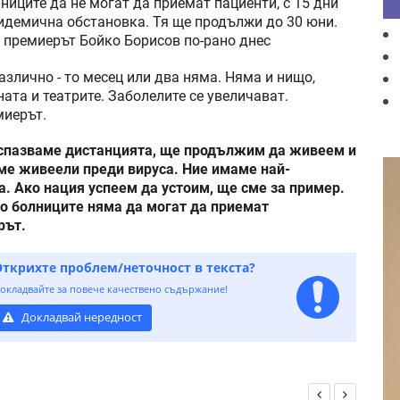
лниците да не могат да приемат пациенти, с 15 дни
идемична обстановка. Тя ще продължи до 30 юни.
и премиерът Бойко Борисов по-рано днес
азлично - то месец или два няма. Няма и нищо,
ата и театрите. Заболелите се увеличават.
миерът.
а спазваме дистанцията, ще продължим да живеем и
сме живеели преди вируса. Ние имаме най-
а. Ако нация успеем да устоим, ще сме за пример.
ито болниците няма да могат да приемат
рът.
Открихте проблем/неточност в текста?
окладвайте за повече качествено съдържание!
Докладвай нередност