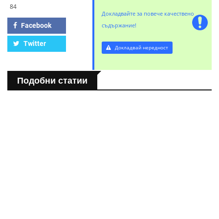
84
Докладвайте за повече качествено
Facebook
съдържание!
Twitter
Докладвай нередност
Подобни статии
БЪЛГАРИЯ