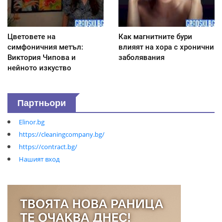
Цветовете на
Как магнитните бури
симфоничния метъл:
влияят на хора с хронични
Виктория Чипова и
заболявания
нейното изкуство
Партньори
Elinor.bg
https://cleaningcompany.bg/
https://contract.bg/
Нашият вход