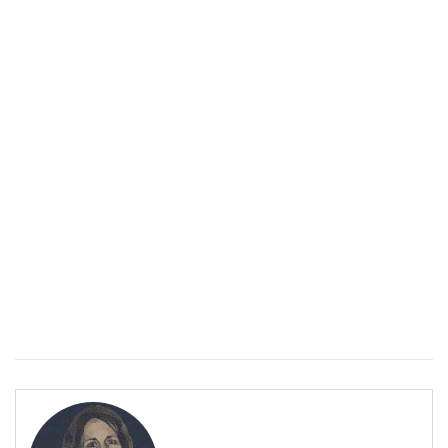
работи
БЪЛГАРИЯ
Източните квартали на София- там където буржоазията
работи