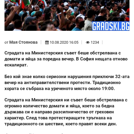
Мая Стоянова
от
10.08.2020 16:05
1234
Сградата на Министерския съвет беше обстрелвана с
домати и яйца за поредна вечер. В София нещата отново
ескалират.
Без кой знае колко сериозни нарушения приключи 32-ата
вечер на антиправителствени протести. Традиционно
хората се събраха на уреченото място около 19:00.
Сградата на Министерския ни съвет беше обстрелвана с
огромно количество домати и яйца, което за бедна
държава си е направо разсипничество от греховен
характер. След това протестиращите тръгнаха на
традиционното си шествие, което правят всеки ден.