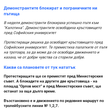
Демонстрантите блокират и пограничните ни
пътища
В неделя демонстранти блокираха успешно пътя към
"Калотина". Демонстрантите освободиха кръстовището
пред Софийския университет
Протестиращи решиха да освободят кръстовището пред
Софийския университет. Те преместиха палатките от пътя
на тротоара, за да може да се освободи движението и
казаха, че от добри чувства са сторили добре.
Какви са плановете от тук нататък
Протестиращите ще се преместят пред Министерския
съвет. А блокадите на другите две кръстовища - на
площад "Орлов мост" и пред Министерския съвет, ще
останат за още дълго време.
Възстановено е и движението по редовния маршрут по
тролейбусните линии № 1,2,7.