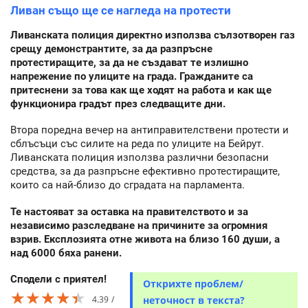
Ливан също ще се нагледа на протести
Ливанската полиция директно използва сълзотворен газ
срещу демонстрантите, за да разпръсне
протестиращите, за да не създават те излишно
напрежение по улиците на града. Гражданите са
притеснени за това как ще ходят на работа и как ще
функционира градът през следващите дни.
Втора поредна вечер на антиправителствени протести и
сблъсъци със силите на реда по улиците на Бейрут.
Ливанската полиция използва различни безопасни
средства, за да разпръсне ефективно протестиращите,
които са най-близо до сградата на парламента.
Те настояват за оставка на правителството и за
независимо разследване на причините за огромния
взрив. Експлозията отне живота на близо 160 души, а
над 6000 бяха ранени.
Сподели с приятел!
Открихте проблем/
★★★★★
★★★★★
★★★★★
4.39
неточност в текста?