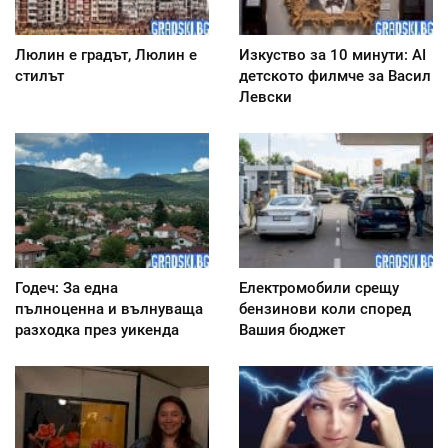
Люлин е градът, Люлин е
Изкуство за 10 минути: AI
стилът
детското филмче за Васил
Левски
Годеч: За една
Електромобили срещу
пълноценна и вълнуваща
бензинови коли според
разходка през уикенда
Вашия бюджет