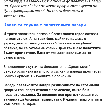
От площад "Независимост" стигнаха до палатковия лагер
на „Орлов мост”. Част от хората продължиха с факли по
бул. „Цариградско шосе”. На места блокираха и
движението.
Какво се случва с палатковите лагери
И трите палаткови лагера в София засега гордо остават
на местата си. А на този фон, майките на деца с
увреждания от инициативата "Системата ни убива"
обявиха, че са готови на крайни действия, ако палатките
бъдат преместени. Една от тях дори заплаши да се
самозапали.
В понеделник сутринта блокадите на „Орлов мост”
отново осъмнаха на мястото си, както нареди премиерът
Бойко Борисов. Ситуацията е спокойна.
Заради палатковите лагери разписанието на столичния
градски транспорт отново е променено, както бе и
предната седмица. За днешния ден протестиращите се
заканиха да блокират границата с Румъния, както и пътя
към летище Варна.