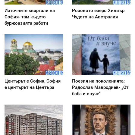
Източните квартали на
Розовото езеро Хилиър:
София- там където
Чудото на Австралия
буржоазията работи
Центърът е София, София
Поезия на поколенията:
е центърът на Центъра
Радослав Мавродиев- „От
баба и внуче"