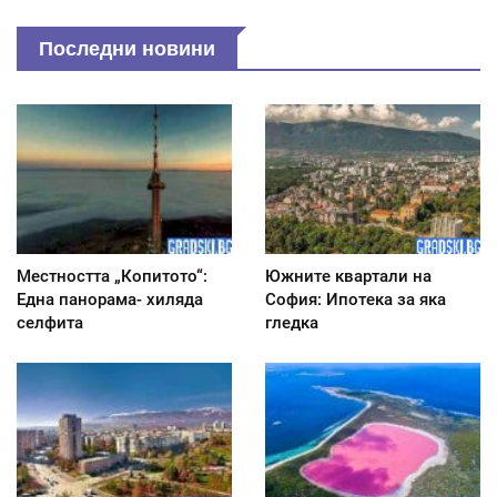
Последни новини
Местността „Копитото“:
Южните квартали на
Една панорама- хиляда
София: Ипотека за яка
селфита
гледка