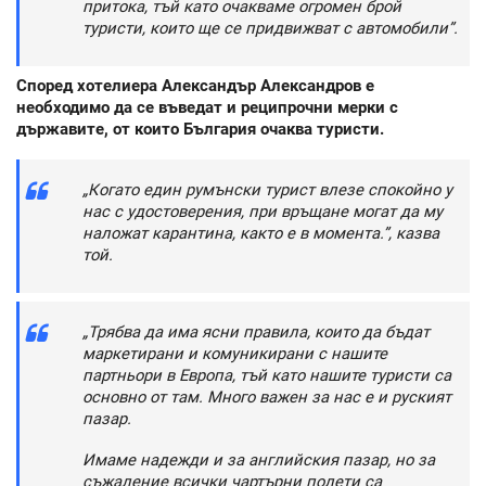
притока, тъй като очакваме огромен брой
туристи, които ще се придвижват с автомобили”.
Според хотелиера Александър Александров е
необходимо да се въведат и реципрочни мерки с
държавите, от които България очаква туристи.
„Когато един румънски турист влезе спокойно у
нас с удостоверения, при връщане могат да му
наложат карантина, както е в момента.”, казва
той.
„Трябва да има ясни правила, които да бъдат
маркетирани и комуникирани с нашите
партньори в Европа, тъй като нашите туристи са
основно от там. Много важен за нас е и руският
пазар.
Имаме надежди и за английския пазар, но за
съжаление всички чартърни полети са