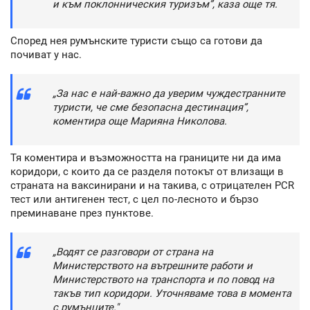
и към поклонническия туризъм”, каза още тя.
Според нея румънските туристи също са готови да
почиват у нас.
„За нас е най-важно да уверим чуждестранните
туристи, че сме безопасна дестинация”,
коментира още Марияна Николова.
Тя коментира и възможността на границите ни да има
коридори, с които да се разделя потокът от влизащи в
страната на ваксинирани и на такива, с отрицателен PCR
тест или антигенен тест, с цел по-лесното и бързо
преминаване през пунктове.
„Водят се разговори от страна на
Министерството на вътрешните работи и
Министерството на транспорта и по повод на
такъв тип коридори. Уточняваме това в момента
с румънците."