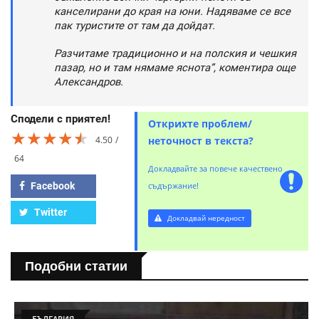
канселирани до края на юни. Надяваме се все
пак туристите от там да дойдат.
Разчитаме традиционно и на полския и чешкия
пазар, но и там нямаме яснота”, коментира още
Александров.
Сподели с приятел!
Открихте проблем/
★★★★★
★★★★★
★★★★★
4.50
неточност в текста?
64
Докладвайте за повече качествено
Facebook
съдържание!
Twitter
Докладвай нередност
Подобни статии
БЪЛГАРИЯ