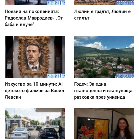
Поезия на поколенията:
Люлин е градът, Люлин е
Радослав Мавродиев- „От
стилът
баба и внуче"
Изкуство за 10 минути: AI
Годеч: За една
детското филмче за Васил
пълноценна и вълнуваща
Левски
разходка през уикенда