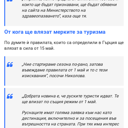
които ще бъдат признавани, ще бъдат обявени
на сайта на Министерството на
здравеопазването”, каза още тя.
От кога ще влязат мерките за туризма
По думите ѝ правилата, които са определили в Гърция ще
влязат в сила от 15 май.
„Ние стартираме сезона по-рано, затова
въвеждаме правилата от 1 май и то с тези
изисквания”, посочи Николова.
„Добрата новина е, че руските туристи идват. Те
ще влизат по същия режим от 1 май.
Руснаците имат голяма заявка към нас като
дестинация, включително и за посещения във
вътрешността на страната. При тях има интерес