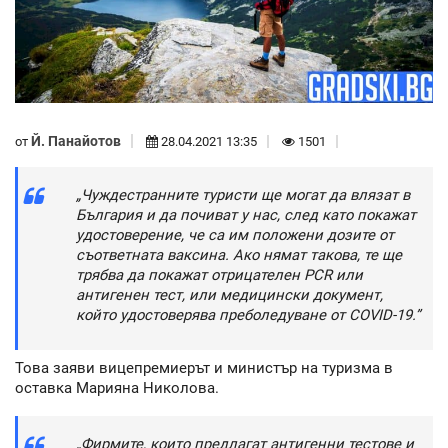
Й. Панайотов
от
28.04.2021 13:35
1501
„Чуждестранните туристи ще могат да влязат в
България и да почиват у нас, след като покажат
удостоверение, че са им положени дозите от
съответната ваксина. Ако нямат такова, те ще
трябва да покажат отрицателен PCR или
антигенен тест, или медицински документ,
който удостоверява преболедуване от COVID-19.”
Това заяви вицепремиерът и министър на туризма в
оставка Марияна Николова.
„Фирмите, които предлагат антигенни тестове и