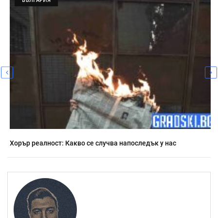
Хорър реалност: Какво се случва напоследък у нас