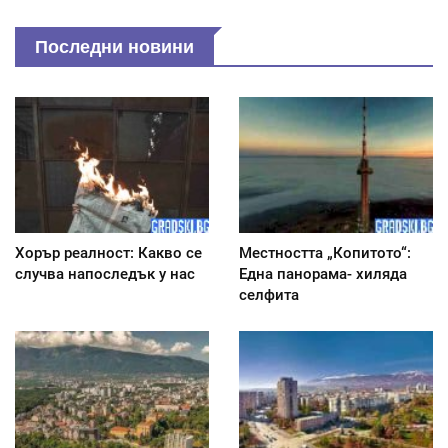
Последни новини
Хорър реалност: Какво се
Местността „Копитото“:
случва напоследък у нас
Една панорама- хиляда
селфита