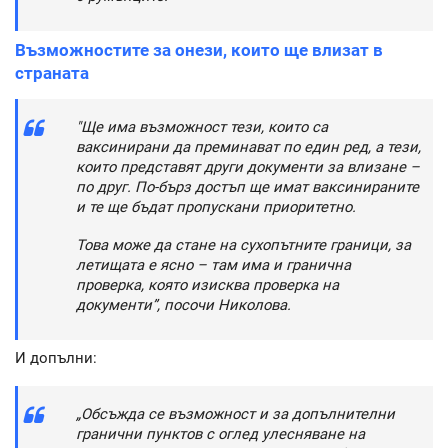
Възможностите за онези, които ще влизат в
страната
"Ще има възможност тези, които са
ваксинирани да преминават по един ред, а тези,
които представят други документи за влизане –
по друг. По-бърз достъп ще имат ваксинираните
и те ще бъдат пропускани приоритетно.
Това може да стане на сухопътните граници, за
летищата е ясно – там има и гранична
проверка, която изисква проверка на
документи”, посочи Николова.
И допълни:
„Обсъжда се възможност и за допълнителни
гранични пунктов с оглед улесняване на