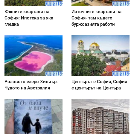
Южните квартали на
Източните квартали на
София: Ипотека за яка
София- там където
гледка
буржоазията работи
Розовото езеро Хилиър:
Центърът е София, София
Чудото на Австралия
е центърът на Центъра