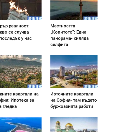
рър реалност:
Местността
кво се случва
„Копитото“: Една
последък у нас
панорама- хиляда
селфита
ните квартали на
Източните квартали
фия: Ипотека за
на София- там където
а гледка
буржоазията работи