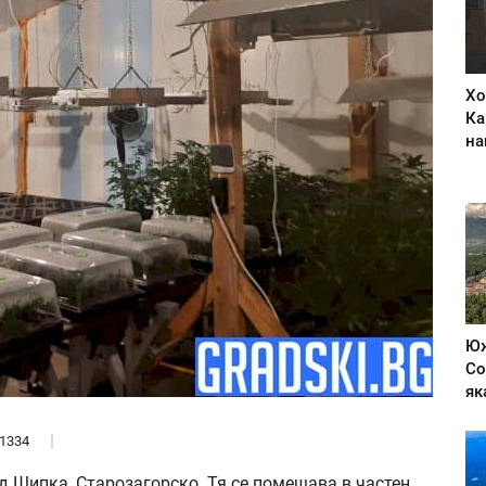
Хо
Ка
на
Юж
Со
як
1334
 Шипка, Старозагорско. Тя се помещава в частен