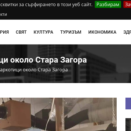
квитки за сърфирането в този уеб сайт.
Разбирам
За
кти
АРИЯ
СВЯТ
КУЛТУРА
ТУРИЗЪМ
ИКОНОМИКА
ЗД
ци около Стара Загора
аркотици около Стара Загора