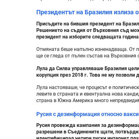
Президентът на Бразилия излиза о
Присъдите на бившия президент на Бразили
Решението на съдия от Върховния съд мож
президент на изборите следващата година
Отмяната беше напълно изненадваща. От п
ще се гледа от пълен състав на Върховния 
Лула да Силва управляваше Бразилия цели 
корупция през 2018 г. Това не му позволи 
Лула настояваше, че процесът е политичес
левите в страната и евентуална нова канд
страна в Южна Америка много непредвиди
Русия с дезинформация относно вакси
Русия провежда кампания за дезинформац
разрешени в Съединените щати, потвърди
идентифицирал четири руски интернет пла