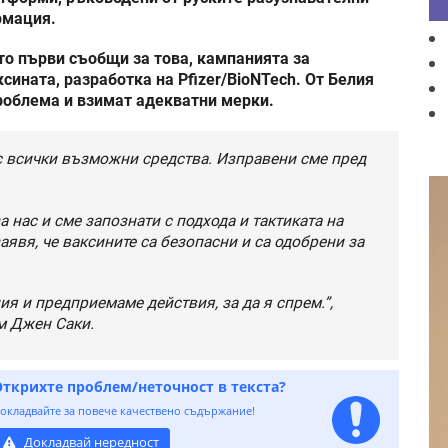
рмация.
то първи съобщи за това, кампанията за
ината, разработка на Pfizer/BioNTech. От Белия
проблема и взимат адекватни мерки.
 с всички възможни средства. Изправени сме пред
а нас и сме запознати с подхода и тактиката на
аявя, че ваксините са безопасни и са одобрени за
 и предприемаме действия, за да я спрем.”,
м Джен Саки.
Открихте проблем/неточност в текста?
окладвайте за повече качествено съдържание!
Докладвай нередност