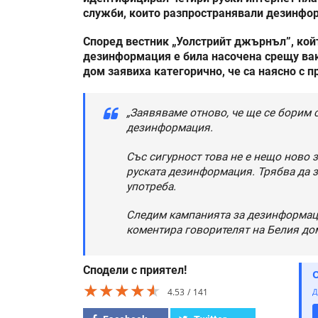
служби, които разпространявали дезинфо
Според вестник „Уолстрийт джърнъл”, кой
дезинформация е била насочена срещу вакс
дом заявиха категорично, че са наясно с 
„Заявяваме отново, че ще се борим
дезинформация.
Със сигурност това не е нещо ново з
руската дезинформация. Трябва да з
употреба.
Следим кампанията за дезинформация
коментира говорителят на Белия до
Сподели с приятел!
★★★★★
★★★★★
★★★★★
4.53
141
Д