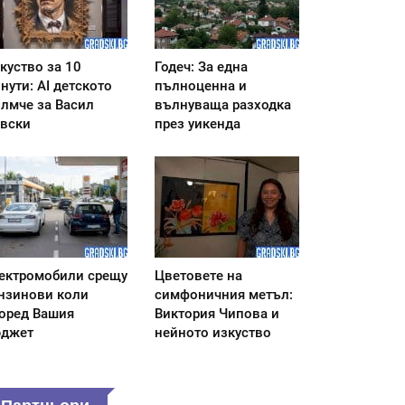
куство за 10
Годеч: За една
нути: AI детското
пълноценна и
лмче за Васил
вълнуваща разходка
вски
през уикенда
ектромобили срещу
Цветовете на
нзинови коли
симфоничния метъл:
оред Вашия
Виктория Чипова и
джет
нейното изкуство