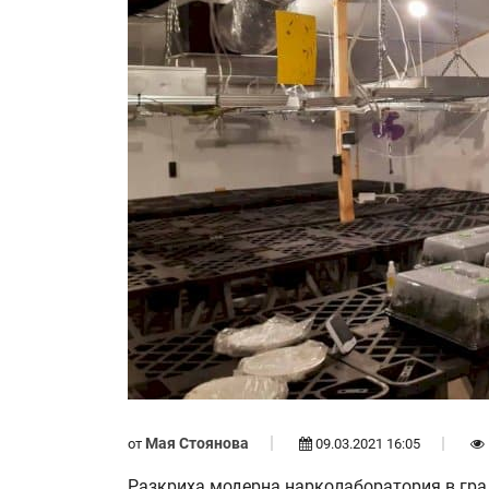
Мая Стоянова
от
09.03.2021 16:05
Разкриха модерна нарколаборатория в град