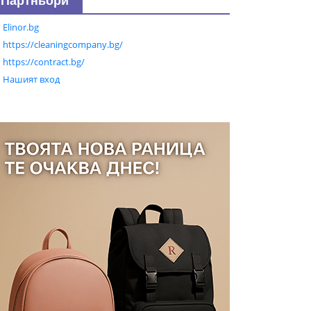
Партньори
Elinor.bg
https://cleaningcompany.bg/
https://contract.bg/
Нашият вход