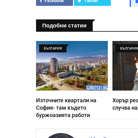
Facebook
Twitter
Подобни статии
БЪЛГАРИЯ
БЪЛГАРИ
Източните квартали на
Хорър реа
София- там където
случва на
буржоазията работи