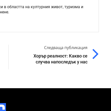
и в областта на културния живот, туризма и
нене.
Следваща публикация
Хорър реалност: Какво се
случва напоследък у нас