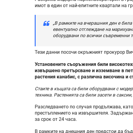
имот в един от най-елитните квартали на гр
„В рамките на вчерашния ден е била
евентуално отглеждане на марихуана
оборудвани по всички съвременни т
Тези данни посочи окръжният прокурор Ви
Установените съоръжения били високотехн
извършено претърсване и изземване в пет
растения канабис, с различна височина и 
Стаите в къщата са били оборудвани с моде
техника. Растенията са били засети в саксии
Разследването по случая продължава, като
престъплението на извършителя. Задържан 
за срок от 24 часа.
В рамките на днешния ден предстои да бъд