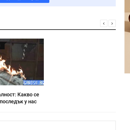
Я
лност: Какво се
последък у нас