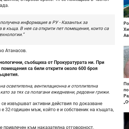
ада.
 получена информация в РУ - Казанлък за
Ро
 в къща. В нея са открити пет помещения, които са
Хи
ехнологии.“
Ав
чо Атанасов.
ологични, съобщиха от Прокуратурата ни. При
 помещения са били открити около 600 броя
съцветия.
По
рна осветителна, вентилационна и отоплителна
по
, като за тях са полагани ежедневни, редовни грижи.
Ра
„О
 се извършват активни действия по доказване
е 32-годишен мъж, който е и собственик на къщата,
е привлечен към наказателна отговорност.