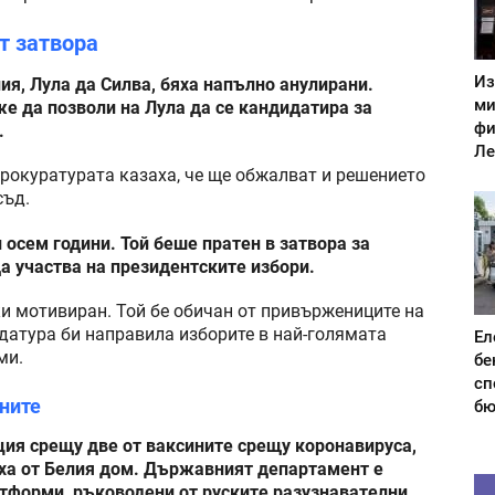
т затвора
Из
я, Лула да Силва, бяха напълно анулирани.
ми
е да позволи на Лула да се кандидатира за
фи
.
Ле
рокуратурата казаха, че ще обжалват и решението
съд.
осем години. Той беше пратен в затвора за
да участва на президентските избори.
ки мотивиран. Той бе обичан от привържениците на
идатура би направила изборите в най-голямата
Ел
ми.
бе
сп
ните
бю
ия срещу две от ваксините срещу коронавируса,
ха от Белия дом. Държавният департамент е
тформи, ръководени от руските разузнавателни