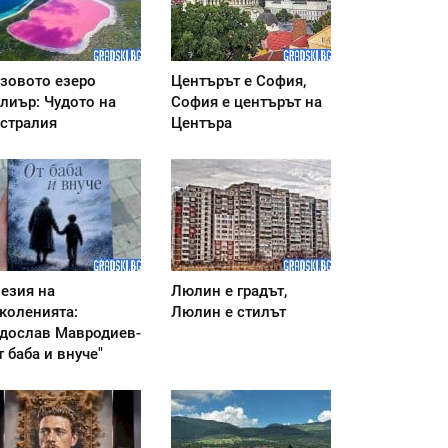
зовото езеро
Центърът е София,
лиър: Чудото на
София е центърът на
стралия
Центъра
езия на
Люлин е градът,
коленията:
Люлин е стилът
дослав Мавродиев-
т баба и внуче"