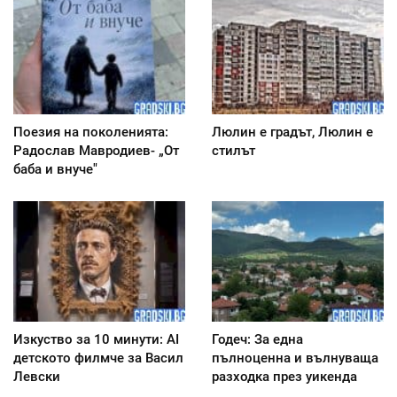
Поезия на поколенията:
Люлин е градът, Люлин е
Радослав Мавродиев- „От
стилът
баба и внуче"
Изкуство за 10 минути: AI
Годеч: За една
детското филмче за Васил
пълноценна и вълнуваща
Левски
разходка през уикенда