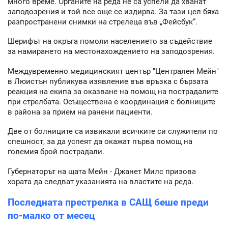
много време. Органите на реда не са успели да хванат
заподозрения и той все още се издирва. За тази цел бяха
разпространени снимки на стрелеца във „Фейсбук“.
Шерифът на окръга помоли населението за съдействие
за намирането на местонахождението на заподозрения.
Междувременно медицинският център "Централен Мейн"
в Люистън публикува изявление във връзка с бързата
реакция на екипа за оказване на помощ на пострадалите
при стрелбата. Осъществена е координация с болниците
в района за прием на ранени пациенти.
Две от болниците са извикали всичките си служители по
спешност, за да успеят да окажат първа помощ на
големия брой пострадали.
Губернаторът на щата Мейн - Джанет Милс призова
хората да следват указанията на властите на реда.
Последната престрелка в САЩ беше преди
по-малко от месец