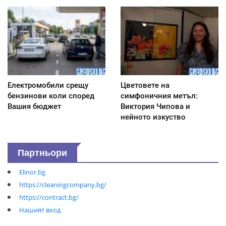
Електромобили срещу
Цветовете на
бензинови коли според
симфоничния метъл:
Вашия бюджет
Виктория Чипова и
нейното изкуство
Партньори
Elinor.bg
https://cleaningcompany.bg/
https://contract.bg/
Нашият вход