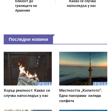
близост до
Какво се случва
границата на
напоследък у нас
Армения
Последни новини
Хорър реалност: Какво се
Местността „Копитото“:
случва напоследък у нас
Една панорама- хиляда
селфита