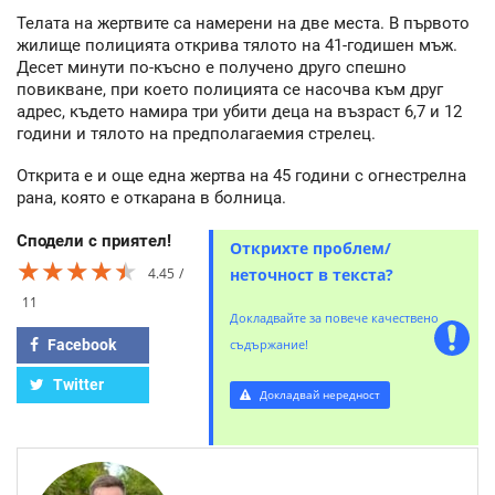
Телата на жертвите са намерени на две места. В първото
жилище полицията открива тялото на 41-годишен мъж.
Десет минути по-късно е получено друго спешно
повикване, при което полицията се насочва към друг
адрес, където намира три убити деца на възраст 6,7 и 12
години и тялото на предполагаемия стрелец.
Открита е и още една жертва на 45 години с огнестрелна
рана, която е откарана в болница.
Сподели с приятел!
Открихте проблем/
★★★★★
★★★★★
★★★★★
4.45
неточност в текста?
11
Докладвайте за повече качествено
Facebook
съдържание!
Twitter
Докладвай нередност