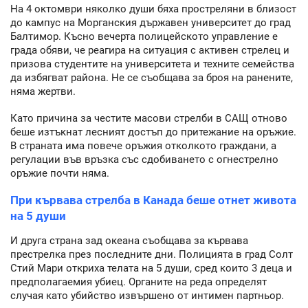
На 4 октомври няколко души бяха простреляни в близост
до кампус на Морганския държавен университет до град
Балтимор. Късно вечерта полицейското управление е
града обяви, че реагира на ситуация с активен стрелец и
призова студентите на университета и техните семейства
да избягват района. Не се съобщава за броя на ранените,
няма жертви.
Като причина за честите масови стрелби в САЩ отново
беше изтъкнат лесният достъп до притежание на оръжие.
В страната има повече оръжия отколкото граждани, а
регулации във връзка със сдобиването с огнестрелно
оръжие почти няма.
При кървава стрелба в Канада беше отнет живота
на 5 души
И друга страна зад океана съобщава за кървава
престрелка през последните дни. Полицията в град Солт
Стий Мари откриха телата на 5 души, сред които 3 деца и
предполагаемия убиец. Органите на реда определят
случая като убийство извършено от интимен партньор.