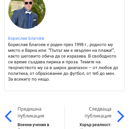
Борислав Благоев
Борислав Благоев е роден през 1998 г., родното му
място е Варна или: “Пъпът ми е хвърлен на плажа!”,
както шеговито обича да се изразява. В свободното
си време създава лирика и проза. Темите на
творчеството му са в широк диапазон – от любов до
политика, от образование до футбол, от теб до мен.
За всекиго по нещо.
Предишна
Следваща
публикация
публикация
Военни учения в
Хорър реалност: