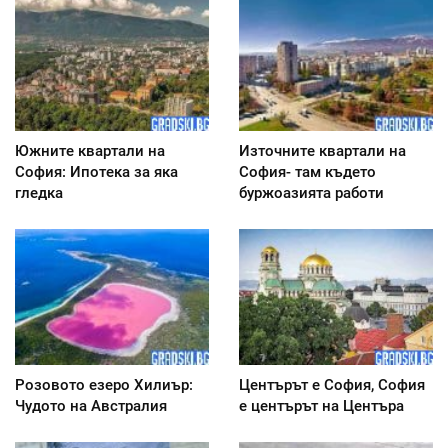
Южните квартали на
Източните квартали на
София: Ипотека за яка
София- там където
гледка
буржоазията работи
Розовото езеро Хилиър:
Центърът е София, София
Чудото на Австралия
е центърът на Центъра