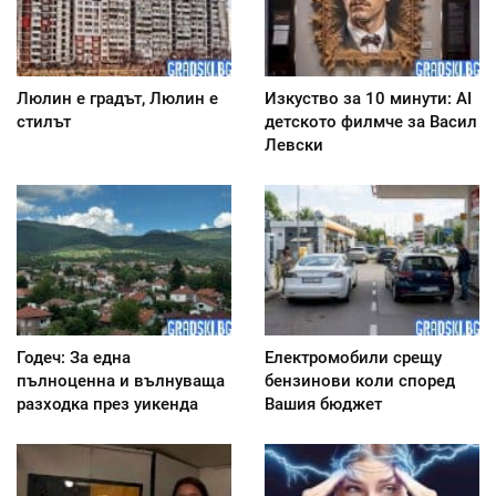
Люлин е градът, Люлин е
Изкуство за 10 минути: AI
стилът
детското филмче за Васил
Левски
Годеч: За една
Електромобили срещу
пълноценна и вълнуваща
бензинови коли според
разходка през уикенда
Вашия бюджет