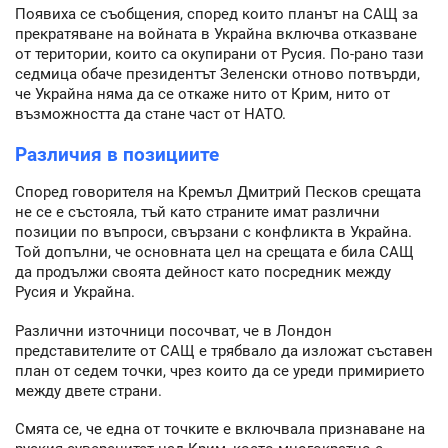
Появиха се съобщения, според които планът на САЩ за
прекратяване на войната в Украйна включва отказване
от територии, които са окупирани от Русия. По-рано тази
седмица обаче президентът Зеленски отново потвърди,
че Украйна няма да се откаже нито от Крим, нито от
възможността да стане част от НАТО.
Различия в позициите
Според говорителя на Кремъл Дмитрий Песков срещата
не се е състояла, тъй като страните имат различни
позиции по въпроси, свързани с конфликта в Украйна.
Той допълни, че основната цел на срещата е била САЩ
да продължи своята дейност като посредник между
Русия и Украйна.
Различни източници посочват, че в Лондон
представителите от САЩ е трябвало да изложат съставен
план от седем точки, чрез които да се уреди примирието
между двете страни.
Смята се, че една от точките е включвала признаване на