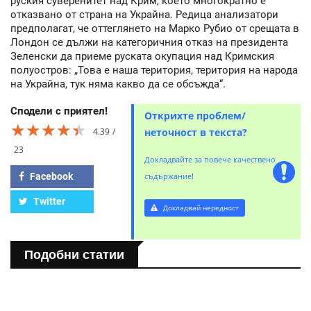
руския суверенитет над Крим, което многократно е
отказвано от страна на Украйна. Редица анализатори
предполагат, че оттеглянето на Марко Рубио от срещата в
Лондон се дължи на категоричния отказ на президента
Зеленски да приеме руската окупация над Кримския
полуостров: „Това е наша територия, територия на народа
на Украйна, тук няма какво да се обсъжда“.
Сподели с приятел!
Открихте проблем/
★★★★★
★★★★★
★★★★★
4.39
неточност в текста?
23
Докладвайте за повече качествено
Facebook
съдържание!
Twitter
Докладвай нередност
Подобни статии
СВЯТ