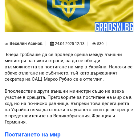
Веселин Асенов
от
24.04.2025 12:13
530
Вчера трябваше да се проведе среща между външни
министри на някои страни, за да се обсъди
възможността за постигане на мир в Украйна. Наложи се
обаче отлагане на събитието, тъй като държавният
секретар на САЩ Марко Рубио се е оттеглил.
Впоследствие други външни министри също не взеха
участие в срещата. Преговорите за постигане на мир са в
ход, но на по-ниско равнище. Въпреки това делегацията
на Украйна няма да отложи пътуването си и ще се срещне
с представителите на Великобритания, Франция и
Германия.
Постигането на мир