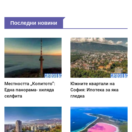
Последни новини
Местността „Копитото“:
Южните квартали на
Една панорама- хиляда
София: Ипотека за яка
селфита
гледка