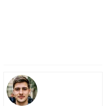
Розовото езеро Хилиър: Чудото на Австралия
СВЯТ
Розовото езеро Хилиър: Чудото на Австралия