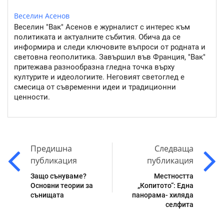
Веселин Асенов
Веселин "Вак" Асенов е журналист с интерес към
политиката и актуалните събития. Обича да се
информира и следи ключовите въпроси от родната и
световна геополитика. Завършил във Франция, "Вак"
притежава разнообразна гледна точка върху
културите и идеологиите. Неговият светоглед е
смесица от съвременни идеи и традиционни
ценности.
Предишна
Следваща
публикация
публикация
Защо сънуваме?
Местността
Основни теории за
„Копитото“: Една
сънищата
панорама- хиляда
селфита