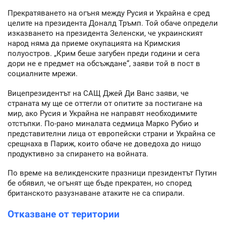
Прекратяването на огъня между Русия и Украйна е сред
целите на президента Доналд Тръмп. Той обаче определи
изказването на президента Зеленски, че украинският
народ няма да приеме окупацията на Кримския
полуостров. „Крим беше загубен преди години и сега
дори не е предмет на обсъждане“, заяви той в пост в
социалните мрежи.
Вицепрезидентът на САЩ Джей Ди Ванс заяви, че
страната му ще се оттегли от опитите за постигане на
мир, ако Русия и Украйна не направят необходимите
отстъпки. По-рано миналата седмица Марко Рубио и
представителни лица от европейски страни и Украйна се
срещнаха в Париж, които обаче не доведоха до нищо
продуктивно за спирането на войната.
По време на великденските празници президентът Путин
бе обявил, че огънят ще бъде прекратен, но според
британското разузнаване атаките не са спирали.
Отказване от територии