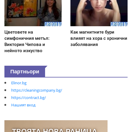
Цветовете на
Как магнитните бури
симфоничния метъл:
влияят на хора с хронични
Виктория Чипова и
заболявания
нейното изкуство
Партньори
Elinor.bg
https://cleaningcompany.bg/
https://contract.bg/
Нашият вход