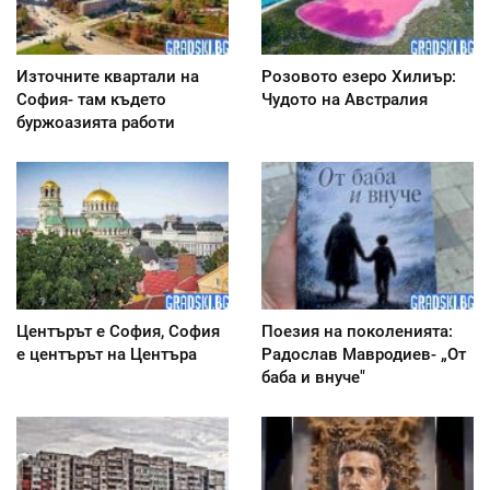
Източните квартали на
Розовото езеро Хилиър:
София- там където
Чудото на Австралия
буржоазията работи
Центърът е София, София
Поезия на поколенията:
е центърът на Центъра
Радослав Мавродиев- „От
баба и внуче"