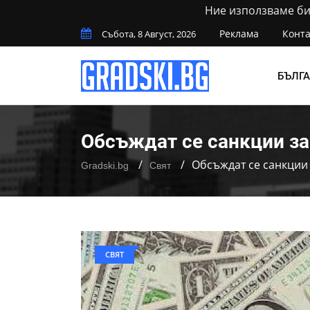
Ние използваме бис
Реклама
Конта
Събота, 8 Август, 2026
БЪЛГ
Обсъждат се санкции за
Обсъждат се санкции 
Gradski.bg
Свят
СВЯТ