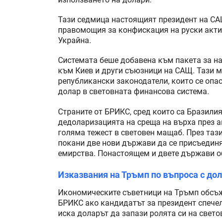
Тази седмица настоящият президент на СА
правомощия за конфискация на руски актив
Украйна.
Системата беше добавена към пакета за на
към Киев и други съюзници на САЩ. Тази 
републикански законодатели, които се опа
долар в световната финансова система.
Страните от БРИКС, сред които са Бразили
дедоларизацията на среща на върха през а
голяма тежест в световен мащаб. През таз
покани две нови държави да се присъедин
емирства. Понастоящем и двете държави об
Изказвания на Тръмп по въпроса с дол
Икономическите съветници на Тръмп обсъж
БРИКС ако кандидатът за президент спечел
иска доларът да запази ролята си на свето