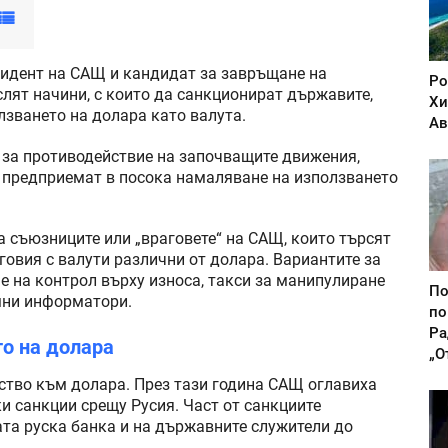
идент на САЩ и кандидат за завръщане на
Ро
лят начини, с които да санкционират държавите,
Хи
лзването на долара като валута.
Ав
т за противодействие на започващите движения,
 предприемат в посока намаляване на използването
 съюзниците или „враговете“ на САЩ, които търсят
говия с валути различни от долара. Вариантите за
 на контрол върху износа, такси за манипулиране
По
мни информатори.
по
Ра
то на долара
„О
ство към долара. През тази година САЩ оглавиха
и санкции срещу Русия. Част от санкциите
та руска банка и на държавните служители до