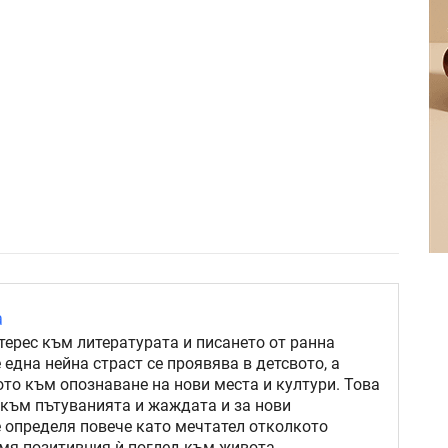
а
терес към литературата и писането от ранна
 една нейна страст се проявява в детсвото, а
то към опознаване на нови места и култури. Това
 към пътуванията и жаждата и за нови
е определя повече като мечтател отколкото
рмя позитивния ѝ поглед към живота.