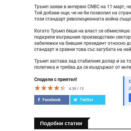
Тръмп заяви в интервю CNBC на 11 март, че
Той добави още, че не би позволил на стран
този стандарт революционната война също 
Когато Тръмп беше на власт се обмисляше 
подкрепи вътрешния производствен сектор.
забележки на бившия президент относно до
стандарт и сравни това със загубата на на
Тръмп застава зад стабилния долар и за то
политика и трябва да се въздържат от инт
Сподели с приятел!
★★★★★
★★★★★
★★★★★
4.38
13
Д
Facebook
Twitter
Подобни статии