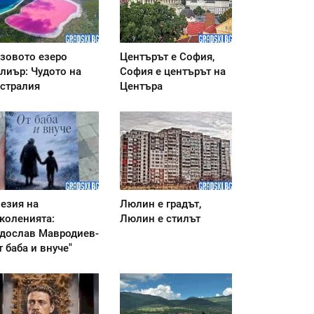
зовото езеро
Центърът е София,
лиър: Чудото на
София е центърът на
стралия
Центъра
езия на
Люлин е градът,
коленията:
Люлин е стилът
дослав Мавродиев-
т баба и внуче"