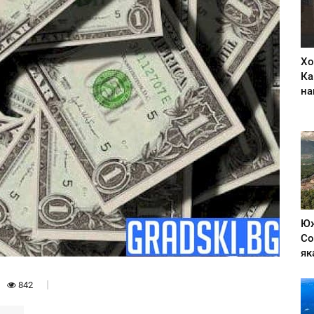
Хо
Ка
на
Юж
Со
як
842