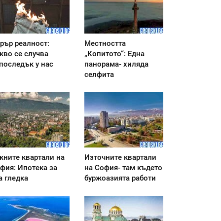
рър реалност:
Местността
кво се случва
„Копитото“: Една
последък у нас
панорама- хиляда
селфита
ните квартали на
Източните квартали
фия: Ипотека за
на София- там където
а гледка
буржоазията работи