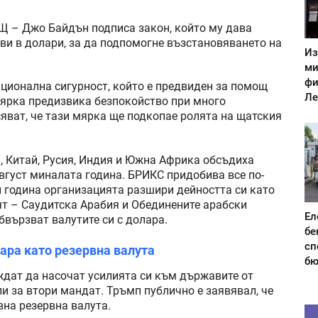
Щ – Джо Байдън подписа закон, който му дава
и в долари, за да подпомогне възстановяването на
Из
ми
фи
ционална сигурност, който е предвиден за помощ
Ле
мярка предизвика безпокойство при много
сяват, че тази мярка ще подкопае ролята на щатския
я, Китай, Русия, Индия и Южна Африка обсъдиха
вгуст миналата година. БРИКС придобива все по-
и година организацията разшири дейността си като
ят – Саудитска Арабия и Обединените арабски
Ел
вързват валутите си с долара.
бе
сп
ара като резервна валута
бю
дат да насочат усилията си към държавите от
и за втори мандат. Тръмп публично е заявявал, че
вна резервна валута.