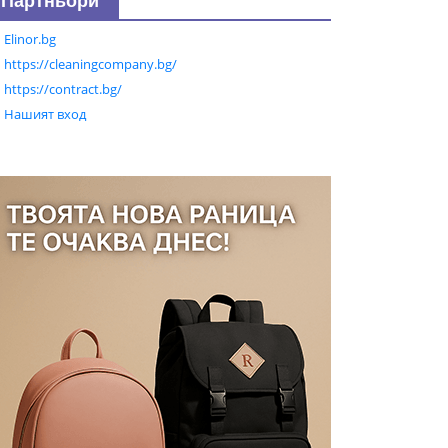
Партньори
Elinor.bg
https://cleaningcompany.bg/
https://contract.bg/
Нашият вход