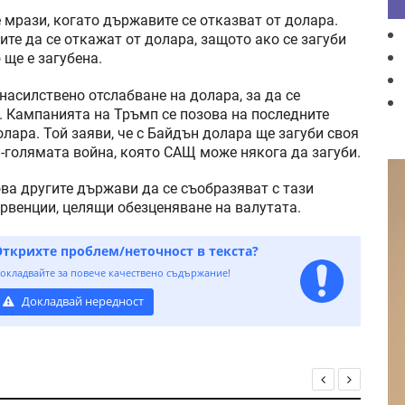
 мрази, когато държавите се отказват от долара.
ите да се откажат от долара, защото ако се загуби
ще е загубена.
насилствено отслабване на долара, за да се
 Кампанията на Тръмп се позова на последните
лара. Той заяви, че с Байдън долара ще загуби своя
й-голямата война, която САЩ може някога да загуби.
ва другите държави да се съобразяват с тази
ервенции, целящи обезценяване на валутата.
Открихте проблем/неточност в текста?
окладвайте за повече качествено съдържание!
Докладвай нередност