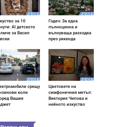
куство за 10
Годеч: За една
нути: AI детското
пълноценна и
лмче за Васил
вълнуваща разходка
вски
през уикенда
ектромобили срещу
Цветовете на
нзинови коли
симфоничния метъл:
оред Вашия
Виктория Чипова и
джет
нейното изкуство