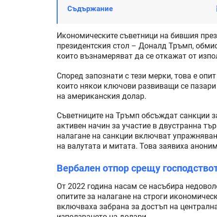
Съдържание
Икономическите съветници на бившия през
президентския стол – Доналд Тръмп, обмис
които възнамеряват да се откажат от изпо
Според запознати с тези мерки, това е опи
които някои ключови развиващи се пазари
на американския долар.
Съветниците на Тръмп обсъждат санкции за
активен начин за участие в двустранна тър
налагане на санкции включват упражняване
на валутата и митата. Това заявиха анони
Вербален отпор срещу господство
От 2022 година насам се насъбира недовол
опитите за налагане на строги икономическ
включваха забрана за достъп на централна
използването на долари.