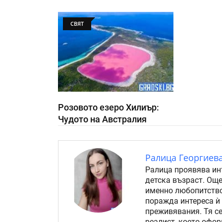
СВЯТ
Розовото езеро Хилиър:
Чудото на Австралия
Ралица Георгиев
Ралица проявява ин
детска възраст. Още
именно любопитство
поражда интереса ѝ
преживявания. Тя с
реалист, което офо