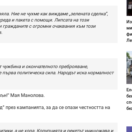
яла. Ние не чухме как виждаме „зелената сделка”,
среда и пакета с помощи. Липсата на този
Из
и гражданите с огромни очаквания към този
ми
в.
фи
Ле
от чужбина и окончателното преброяване,
 първа политическа сила. Народът иска нормалност
Ел
вън!" Мая Манолова.
бе
сп
д” през кампанията, за да се опази честността на
бю
итики, а не хора. Корупцията и рекетът унищожава и