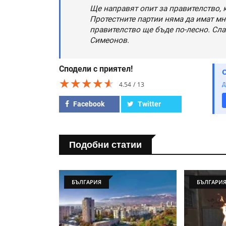
Ще направят опит за правителство, 
Протестните партии няма да имат мн
правителство ще бъде по-лесно. Сла
Симеонов.
Сподели с приятел!
★★★★★
★★★★★
★★★★★
4.54
13
Д
Facebook
Twitter
Подобни статии
БЪЛГАРИЯ
БЪЛГАРИ