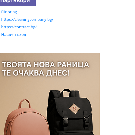
Партньори
Elinor.bg
https://cleaningcompany.bg/
https://contract.bg/
Нашият вход