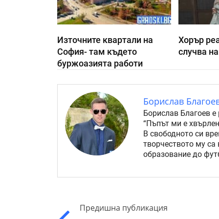
Източните квартали на
Хорър реа
София- там където
случва на
буржоазията работи
Борислав Благое
Борислав Благоев е 
“Пъпът ми е хвърлен
В свободното си вре
творчеството му са 
образование до футб
Предишна публикация