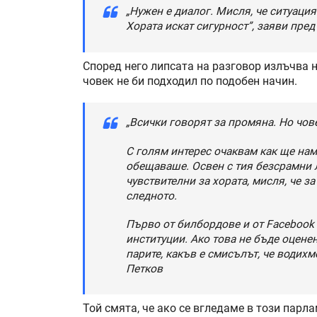
„Нужен е диалог. Мисля, че ситуацият
Хората искат сигурност”, заяви пре
Според него липсата на разговор излъчва н
човек не би подходил по подобен начин.
„Всички говорят за промяна. Но чове
С голям интерес очаквам как ще нама
обещаваше. Освен с тия безсрамни л
чувствителни за хората, мисля, че з
следното.
Първо от билбордове и от Facebook 
институции. Ако това не бъде оценен
парите, какъв е смисълът, че водихм
Петков
Той смята, че ако се вгледаме в този парл