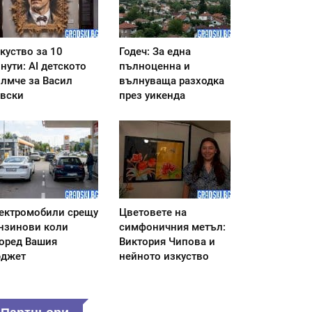
куство за 10
Годеч: За една
нути: AI детското
пълноценна и
лмче за Васил
вълнуваща разходка
вски
през уикенда
ектромобили срещу
Цветовете на
нзинови коли
симфоничния метъл:
оред Вашия
Виктория Чипова и
джет
нейното изкуство