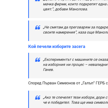
мачка фирми, които подкрепят една 
цвят.”, добави Манолова.
„Не смятам да преговарям за подкре
своите намерения”, каза още Манол
Кой печели изборите засега
„Експериментът с машините се оказ
на изборния ни процес – невалидни
Ганев.
Според Първан Симеонов от „Галъп” ГЕРБ с
„Ако те спечелят тези избори, дори 
че е победител. Това ще има символ