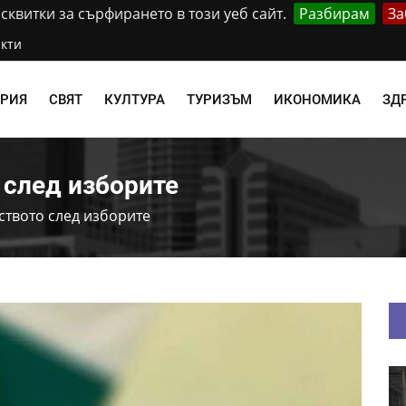
квитки за сърфирането в този уеб сайт.
Разбирам
За
кти
АРИЯ
СВЯТ
КУЛТУРА
ТУРИЗЪМ
ИКОНОМИКА
ЗД
 след изборите
ството след изборите