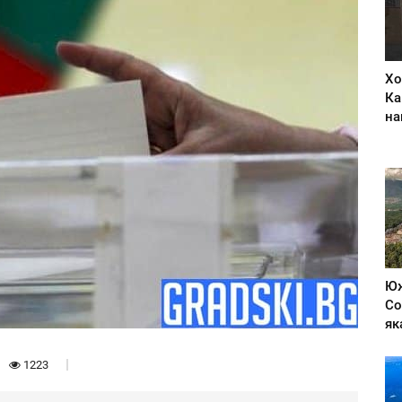
Хо
Ка
на
Юж
Со
як
1223