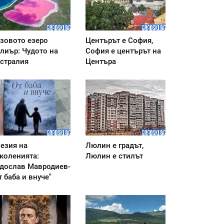
зовото езеро
Центърът е София,
лиър: Чудото на
София е центърът на
стралия
Центъра
езия на
Люлин е градът,
коленията:
Люлин е стилът
дослав Мавродиев-
т баба и внуче"