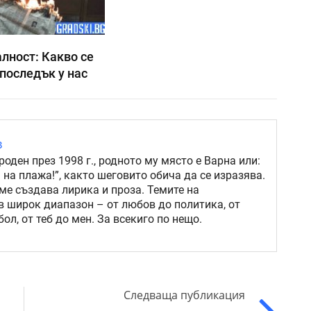
лност: Какво се
последък у нас
в
роден през 1998 г., родното му място е Варна или:
 на плажа!”, както шеговито обича да се изразява.
ме създава лирика и проза. Темите на
в широк диапазон – от любов до политика, от
ол, от теб до мен. За всекиго по нещо.
Следваща публикация