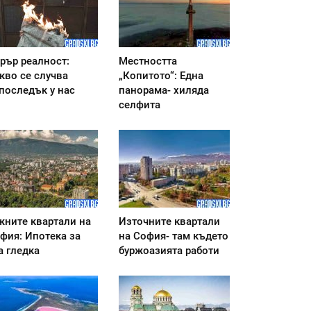
рър реалност:
Местността
кво се случва
„Копитото“: Една
последък у нас
панорама- хиляда
селфита
ните квартали на
Източните квартали
фия: Ипотека за
на София- там където
а гледка
буржоазията работи