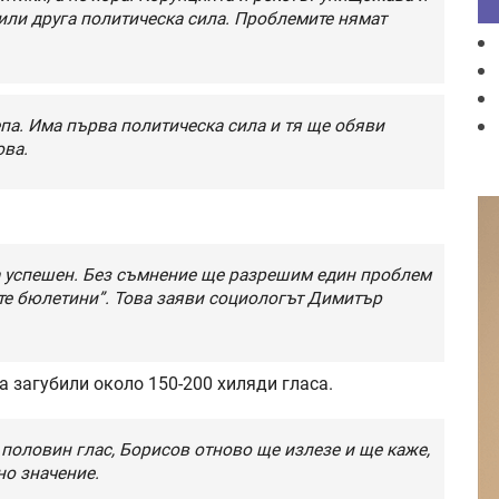
или друга политическа сила. Проблемите нямат
па. Има първа политическа сила и тя ще обяви
ова.
а успешен. Без съмнение ще разрешим един проблем
те бюлетини”. Това заяви социологът Димитър
а загубили около 150-200 хиляди гласа.
с половин глас, Борисов отново ще излезе и ще каже,
но значение.