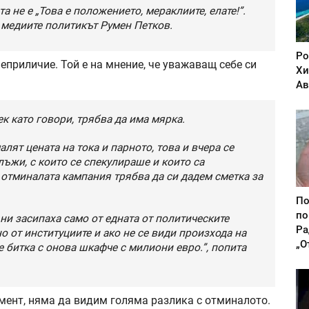
а не е „Това е положението, мераклиите, елате!”.
д медиите политикът Румен Петков.
Ро
еприличие. Той е на мнение, че уважаващ себе си
Хи
Ав
к като говори, трябва да има мярка.
лят цената на тока и парното, това и вчера се
ъжи, с които се спекулираше и които са
а отминалата кампания трябва да си дадем сметка за
По
по
ни засипаха само от едната от политическите
Ра
о от институциите и ако не се види произхода на
„О
е битка с онова шкафче с милиони евро.”, попита
амент, няма да видим голяма разлика с отминалото.