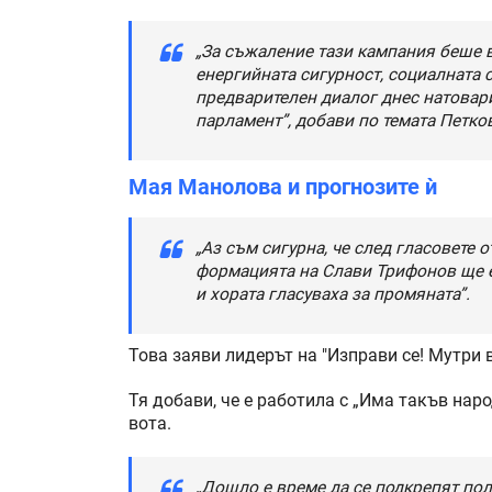
„За съжаление тази кампания беше в
енергийната сигурност, социалната 
предварителен диалог днес натовар
парламент”, добави по темата Петко
Мая Манолова и прогнозите ѝ
„Аз съм сигурна, че след гласовете 
формацията на Слави Трифонов ще е
и хората гласуваха за промяната”.
Това заяви лидерът на "Изправи се! Мутри 
Тя добави, че е работила с „Има такъв наро
вота.
„Дошло е време да се подкрепят пол