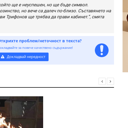
който ще е неуспешен, но ще бъде символ.
озинство, но вече са далеч по-близо. Съставянето на
ви Трифонов ще трябва да прави кабинет.”, смята
Открихте проблем/неточност в текста?
окладвайте за повече качествено съдържание!
Докладвай нередност
Я