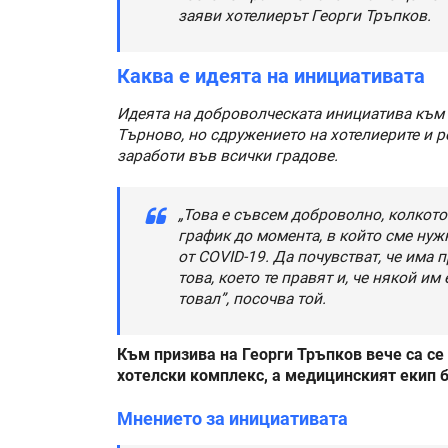
заяви хотелиерът Георги Тръпков.
Каква е идеята на инициативата
Идеята на доброволческата инициатива към
Търново, но сдружението на хотелиерите и р
заработи във всички градове.
„Това е съвсем доброволно, колкото
график до момента, в който сме нужн
от COVID-19. Да почувстват, че има 
това, което те правят и, че някой и
товал”, посочва той.
Към призива на Георги Тръпков вече са се
хотелски комплекс, а медицинският екип б
Мнението за инициативата