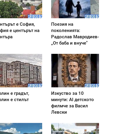
нтърът е София,
Поезия на
фия е центърът на
поколенията:
нтъра
Радослав Мавродиев-
„От баба и внуче"
лин е градът,
Изкуство за 10
лин е стилът
минути: AI детското
филмче за Васил
Левски