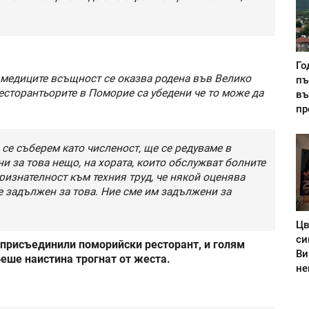
Го
 медиците всъщност се оказва родена във Велико
пъ
есторантьорите в Поморие са убедени че то може да
въ
пр
 се съберем като численост, ще се редуваме в
и за това нещо, на хората, които обслужват болните
признателност към техния труд, че някой оценява
м е задължен за това. Ние сме им задължени за
Цв
си
 присъединили поморийски ресторант, и голям
Ви
еше наистина трогнат от жеста.
не