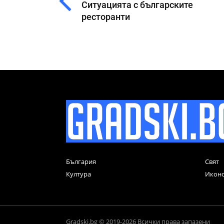
Ситуацията с българските
ресторанти
България
Свят
Култура
Икон
Gradski.bg © 2019-2026 Всички права запазени