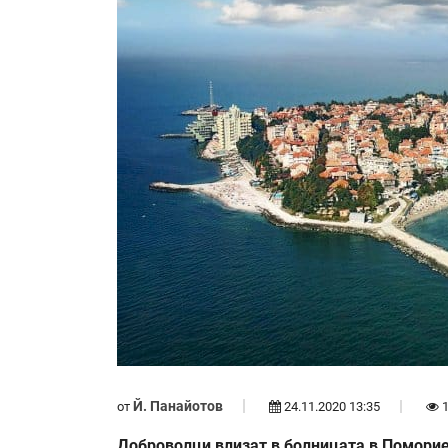
Й. Панайотов
от
24.11.2020 13:35
1
Доброволци влизат в болницата в Поморие,