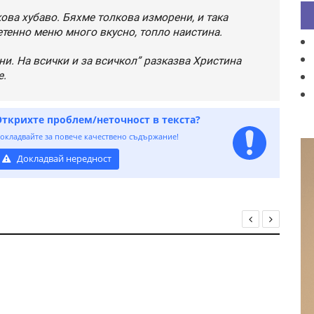
ова хубаво. Бяхме толкова изморени, и така
етенно меню много вкусно, топло наистина.
ни. На всички и за всичкол” разказва Христина
е.
Открихте проблем/неточност в текста?
окладвайте за повече качествено съдържание!
Докладвай нередност