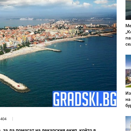
Ме
„К
па
се
Из
на
бу
404
 за да помагат на лекарския екип, който в