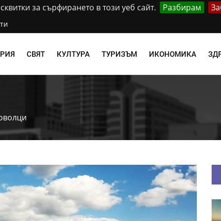
квитки за сърфирането в този уеб сайт.
Разбирам
За
ти
АРИЯ
СВЯТ
КУЛТУРА
ТУРИЗЪМ
ИКОНОМИКА
ЗД
оволци