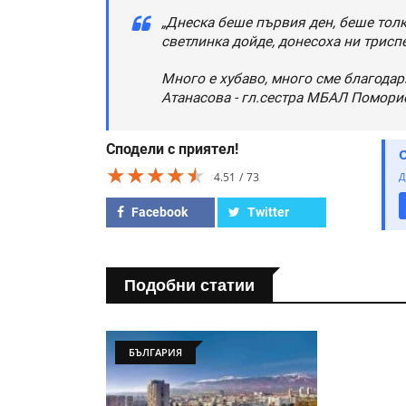
„Днеска беше първия ден, беше толк
светлинка дойде, донесоха ни трисп
Много е хубаво, много сме благодар
Атанасова - гл.сестра МБАЛ Помори
Сподели с приятел!
★★★★★
★★★★★
★★★★★
4.51
73
Д
Facebook
Twitter
Подобни статии
БЪЛГАРИЯ