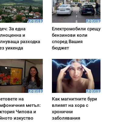
деч: За една
Електромобили срещу
лноценна и
бензинови коли
лнуваща разходка
според Вашия
ез уикенда
бюджет
етовете на
Как магнитните бури
мфоничния метъл:
влияят на хора с
ктория Чипова и
хронични
йното изкуство
заболявания