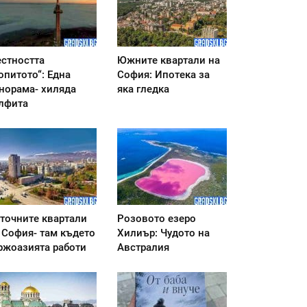
стността
Южните квартали на
опитото“: Една
София: Ипотека за
норама- хиляда
яка гледка
лфита
точните квартали
Розовото езеро
 София- там където
Хилиър: Чудото на
ржоазията работи
Австралия