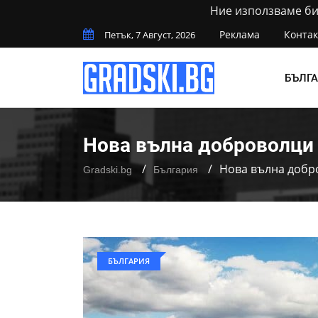
Ние използваме бис
Реклама
Контак
Петък, 7 Август, 2026
БЪЛГ
Нова вълна доброволци
Нова вълна добр
Gradski.bg
България
БЪЛГАРИЯ