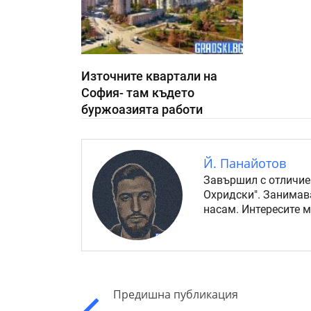
Източните квартали на
София- там където
буржоазията работи
Й. Панайотов
Завършил с отличие
Охридски". Занимав
насам. Интересите 
Предишна публикация