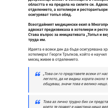
областта е на предела на силите си. Адвок
отделението, а хотелиери и ресторантьор
осигуряват топъл обяд.
Всеотдайният медицински екип в Многопр
адвокат предизвикаха в хотелиери и ресто
Става въпрос за инициативата „Топъл и вку
труда им.
Идеята е всеки ден да бъде осигурявана хр
хотелиерът Георги Тръпков, който е научил
месец живее в отделението.
„Това си го представете всеки от нас
леглото, да не видиш хората около т
общуваш, значи това е велико нещо.
Това аз лично трудно бих си предста
което те правят е наистина нещо вел