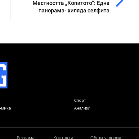
Местността „Копитото“: Една
панорама- хиляда селфита
Спорт
омика
Анализи
Реклама
Контакти
Общи условия