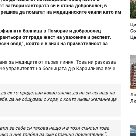
ат затвори кантората си и стана доброволец в
и решиха да помагат на медицинските екипи като им
Це
офилната болница в Поморие и доброволец
Со
рантьори от града жест на уважение и респект.
Це
сен обяд”, която е в знак на признателност за
ана за медиците от първа линия. Това ни разказва
 че управителят на болницата д-р Караилиева вече
 да си го представи какво значи, да не си легнеш на
Лю
ебе, да не общуваш с хора, с които имаш желание да
Лю
вил за себе си такова нещо и в този смисъл това
ико и ние трябва да сме страшно признателни.”,