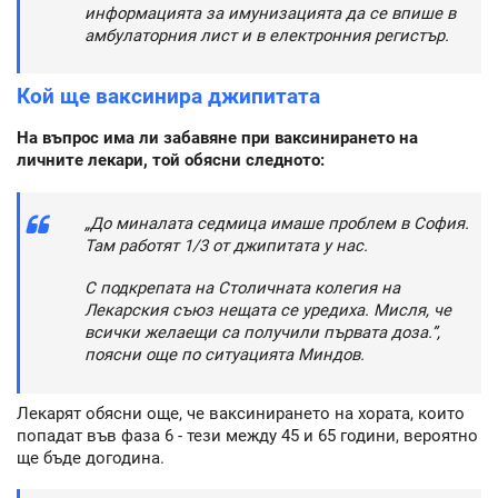
информацията за имунизацията да се впише в
амбулаторния лист и в електронния регистър.
Кой ще ваксинира джипитата
На въпрос има ли забавяне при ваксинирането на
личните лекари, той обясни следното:
„До миналата седмица имаше проблем в София.
Там работят 1/3 от джипитата у нас.
С подкрепата на Столичната колегия на
Лекарския съюз нещата се уредиха. Мисля, че
всички желаещи са получили първата доза.”,
поясни още по ситуацията Миндов.
Лекарят обясни още, че ваксинирането на хората, които
попадат във фаза 6 - тези между 45 и 65 години, вероятно
ще бъде догодина.