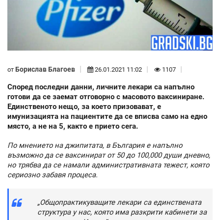
Борислав Благоев
от
26.01.2021 11:02
1107
Според последни данни, личните лекари са напълно
готови да се заемат отговорно с масовото ваксиниране.
Единственото нещо, за което призовават, е
имунизацията на пациентите да се вписва само на едно
място, а не на 5, както е прието сега.
По мнението на джипитата, в България е напълно
възможно да се ваксинират от 50 до 100,000 души дневно,
но трябва да се намали административната тежест, която
сериозно забавя процеса.
„Общопрактикуващите лекари са единствената
структура у нас, която има разкрити кабинети за