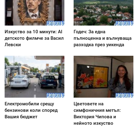
Изкуство за 10 минути: AI
Годеч: За една
детското филмче за Васил
пълноценна и вълнуваща
Левски
разходка през уикенда
Електромобили срещу
Цветовете на
бензинови коли според
симфоничния метъл:
Вашия бюджет
Виктория Чипова и
нейното изкуство