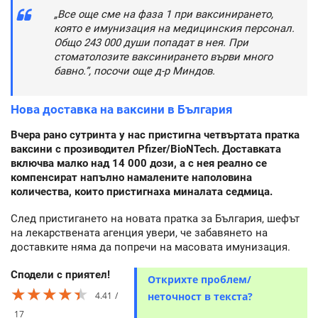
„Все още сме на фаза 1 при ваксинирането,
която е имунизация на медицинския персонал.
Общо 243 000 души попадат в нея. При
стоматолозите ваксинирането върви много
бавно.”, посочи още д-р Миндов.
Нова доставка на ваксини в България
Вчера рано сутринта у нас пристигна четвъртата пратка
ваксини с прозиводител Pfizer/BioNTech. Доставката
включва малко над 14 000 дози, а с нея реално се
компенсират напълно намалените наполовина
количества, които пристигнаха миналата седмица.
След пристигането на новата пратка за България, шефът
на лекарствената агенция увери, че забавянето на
доставките няма да попречи на масовата имунизация.
Сподели с приятел!
Открихте проблем/
★★★★★
★★★★★
★★★★★
4.41
неточност в текста?
17