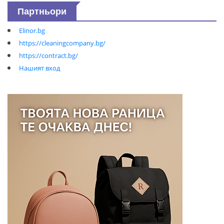
Партньори
Elinor.bg
https://cleaningcompany.bg/
https://contract.bg/
Нашият вход