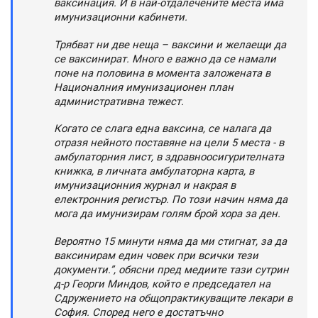
ваксинация. И в най-отдалечените места има
имунизационни кабинети.
Трябват ни две неща – ваксини и желаещи да
се ваксинират. Много е важно да се намали
поне на половина в момента заложената в
Националния имунизационен план
административна тежест.
Когато се слага една ваксина, се налага да
отразя нейното поставяне на цели 5 места - в
амбулаторния лист, в здравноосигурителната
книжка, в личната амбулаторна карта, в
имунизационния журнал и накрая в
електронния регистър. По този начин няма да
мога да имунизирам голям брой хора за ден.
Вероятно 15 минути няма да ми стигнат, за да
ваксинирам един човек при всички тези
документи.”, обясни пред медиите тази сутрин
д-р Георги Миндов, който е председател на
Сдружението на общопрактикуващите лекари в
София. Според него е достатъчно