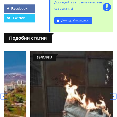
Докладвайте за повече качествено
Facebook
съдържание!
Twitter
Докладвай нередност
Подобни статии
БЪЛГАРИЯ