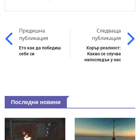
Предишна
Следваща
публикация
публикация
Ето как да победиш
Хорър реалност:
себе си
Какво се случва
напоследък у нас
Последни новини