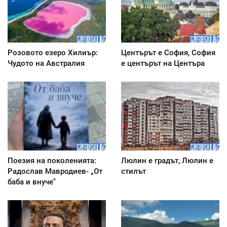
Розовото езеро Хилиър:
Центърът е София, София
Чудото на Австралия
е центърът на Центъра
Поезия на поколенията:
Люлин е градът, Люлин е
Радослав Мавродиев- „От
стилът
баба и внуче"