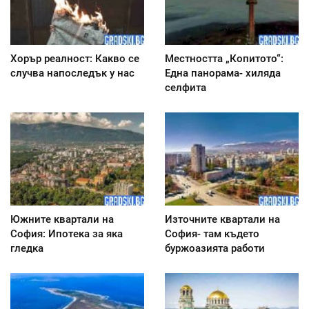
Хорър реалност: Какво се
Местността „Копитото“:
случва напоследък у нас
Една панорама- хиляда
селфита
Южните квартали на
Източните квартали на
София: Ипотека за яка
София- там където
гледка
буржоазията работи