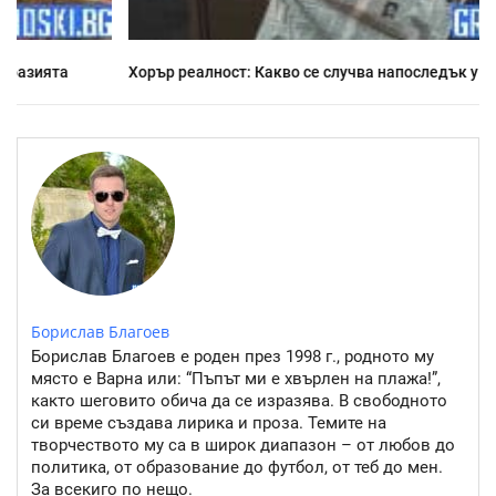
Хорър реалност: Какво се случва напоследък у нас
Борислав Благоев
Борислав Благоев е роден през 1998 г., родното му
място е Варна или: “Пъпът ми е хвърлен на плажа!”,
както шеговито обича да се изразява. В свободното
си време създава лирика и проза. Темите на
творчеството му са в широк диапазон – от любов до
политика, от образование до футбол, от теб до мен.
За всекиго по нещо.