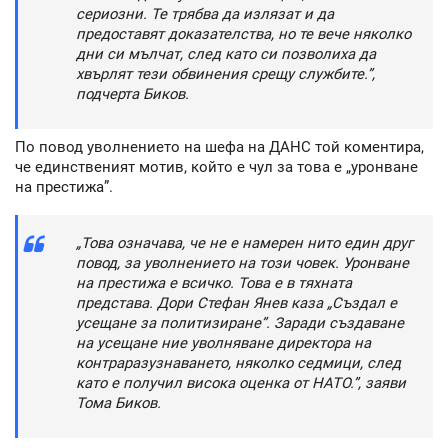
сериозни. Те трябва да излязат и да
предоставят доказателства, но те вече няколко
дни си мълчат, след като си позволиха да
хвърлят тези обвинения срещу службите.”,
подчерта Биков.
По повод уволнението на шефа на ДАНС той коментира,
че единственият мотив, който е чул за това е „уронване
на престижа”.
„Това означава, че не е намерен нито един друг
повод, за уволнението на този човек. Уронване
на престижа е всичко. Това е в тяхната
представа. Дори Стефан Янев каза „Създал е
усещане за политизиране”. Заради създаване
на усещане ние уволняване директора на
контраразузнаването, няколко седмици, след
като е получил висока оценка от НАТО.”, заяви
Тома Биков.