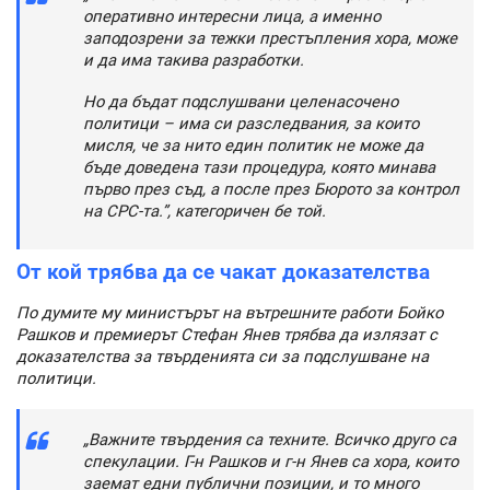
оперативно интересни лица, а именно
заподозрени за тежки престъпления хора, може
и да има такива разработки.
Но да бъдат подслушвани целенасочено
политици – има си разследвания, за които
мисля, че за нито един политик не може да
бъде доведена тази процедура, която минава
първо през съд, а после през Бюрото за контрол
на СРС-та.”, категоричен бе той.
От кой трябва да се чакат доказателства
По думите му министърът на вътрешните работи Бойко
Рашков и премиерът Стефан Янев трябва да излязат с
доказателства за твърденията си за подслушване на
политици.
„Важните твърдения са техните. Всичко друго са
спекулации. Г-н Рашков и г-н Янев са хора, които
заемат едни публични позиции, и то много