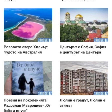
Розовото езеро Хилиър:
Центърът е София, София
Чудото на Австралия
е центърът на Центъра
Поезия на поколенията:
Люлин е градът, Люлин е
Радослав Мавродиев- „От
стилът
баба и внуче"