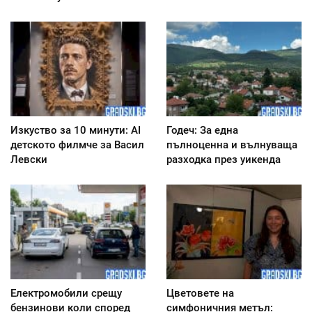
Изкуство за 10 минути: AI
Годеч: За една
детското филмче за Васил
пълноценна и вълнуваща
Левски
разходка през уикенда
Електромобили срещу
Цветовете на
бензинови коли според
симфоничния метъл: