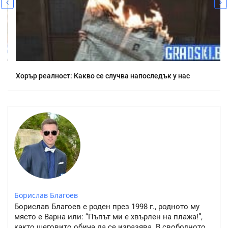
Хорър реалност: Какво се случва напоследък у нас
Борислав Благоев
Борислав Благоев е роден през 1998 г., родното му
място е Варна или: “Пъпът ми е хвърлен на плажа!”,
както шеговито обича да се изразява. В свободното