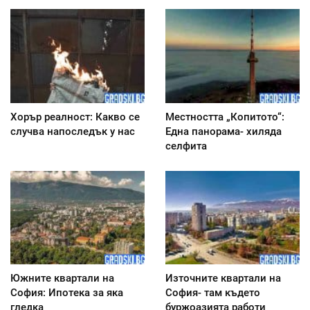
Хорър реалност: Какво се
Местността „Копитото“:
случва напоследък у нас
Една панорама- хиляда
селфита
Южните квартали на
Източните квартали на
София: Ипотека за яка
София- там където
гледка
буржоазията работи