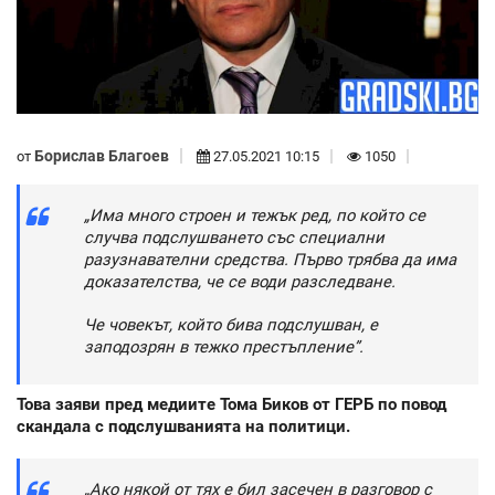
Борислав Благоев
от
27.05.2021 10:15
1050
„Има много строен и тежък ред, по който се
случва подслушването със специални
разузнавателни средства. Първо трябва да има
доказателства, че се води разследване.
Че човекът, който бива подслушван, е
заподозрян в тежко престъпление”.
Това заяви пред медиите Тома Биков от ГЕРБ по повод
скандала с подслушванията на политици.
„Ако някой от тях е бил засечен в разговор с