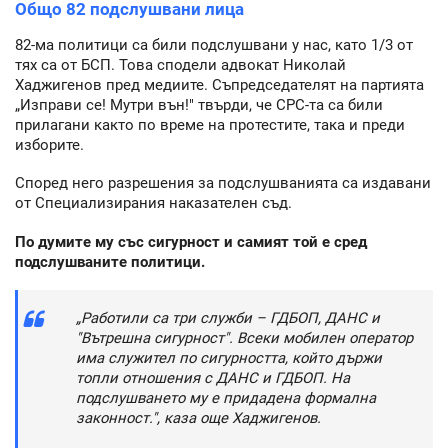
Общо 82 подслушвани лица
82-ма политици са били подслушвани у нас, като 1/3 от
тях са от БСП. Това сподели адвокат Николай
Хаджигенов пред медиите. Съпредседателят на партията
„Изправи се! Мутри вън!" твърди, че СРС-та са били
прилагани както по време на протестите, така и преди
изборите.
Според него разрешения за подслушванията са издавани
от Специализирания наказателен съд.
По думите му със сигурност и самият той е сред
подслушваните политици.
„Работили са три служби – ГДБОП, ДАНС и
"Вътрешна сигурност". Всеки мобилен оператор
има служител по сигурността, който държи
топли отношения с ДАНС и ГДБОП. На
подслушването му е придадена формална
законност.", каза още Хаджигенов.