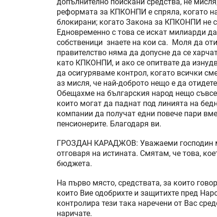
допълнително поискани средства, не мисля,
реформата за КПКОНПИ е спряла, когато 
блокирани; когато Закона за КПКОНПИ не 
Едновременно с това се искат милиарди да
собственици знаете на кои са. Моля да оти
правителство няма да допусне да се харча
като КПКОНПИ, и ако се опитвате да изнуд
да осигуряваме контрол, когато всички см
аз мисля, че най-доброто нещо е да отидете
Обещахме на българския народ нещо съвсем
които могат да паднат под линията на бед
компании да получат едни повече пари вмес
пенсионерите. Благодаря ви.
ГРОЗДАН КАРАДЖОВ: Уважаеми господин мин
отговаря на истината. Смятам, че това, ко
бюджета.
На първо място, средствата, за които гово
които Вие одобрихте и защитихте пред На
контролира тези така наречени от Вас сре
наричате.