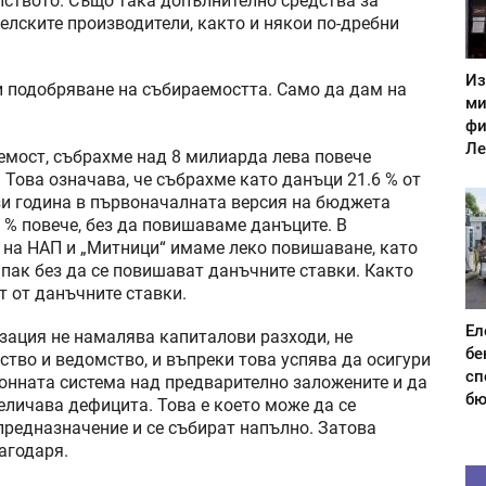
лството. Също така допълнително средства за
елските производители, както и някои по-дребни
Из
и подобряване на събираемостта. Само да дам на
ми
фи
Ле
мост, събрахме над 8 милиарда лева повече
Това означава, че събрахме като данъци 21.6 % от
зи година в първоначалната версия на бюджета
6 % повече, без да повишаваме данъците. В
 на НАП и „Митници“ имаме леко повишаване, като
 пак без да се повишават данъчните ставки. Както
т от данъчните ставки.
Ел
изация не намалява капиталови разходи, не
бе
ство и ведомство, и въпреки това успява да осигури
сп
ионната система над предварително заложените и да
бю
еличава дефицита. Това е което може да се
 предназначение и се събират напълно. Затова
агодаря.