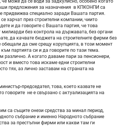
 че може да се води за задкулисно, особено когато
наши предложения за назначения в КПКОНПИ са
се придвижва специално заради Вашата партия.
 се харчат през строителни компании, чиито
дете и да говорите с Вашата партия, че това
т милиарди без контрола на държавата, без органи
вате, да качвате бюджета на строителните фирми без
е обещали да сме срещу корупцията, в този момент
 към партията си и да говорите по тази тема.
 различно. А когато даваме пари за пенсионери,
ност и вместо това искаме едни строителни
то тях, аз лично заставам на страната на
истър-председател, това, което казвате не
ето говорите не е свързано с актуализацията на
рим са същите онези средства за минал период,
родното събрание и именно Народното събрание
дства за престъпни фирми или какви там ги