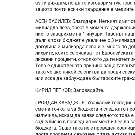
аз ги виждам, но да го изговорим тук това 
защото почти всички твърдения в медиите 
АСЕН ВАСИЛЕВ: Благодаря. Нетният дълг от
милиарда лева, тоест в момента държавния
ние го заварихме на 1 януари. Таванът на 
дълг в този бюджет е увеличен с 3 милиар
догодина 3 милиарда лева и е много по-доб
лихвите, които се очакват от Европейската
лихвени проценти, отколкото да ги изтегли
Това е единствената причина защо таванът 
така че ако някой се опитва да прави спек
или иска да заблуждава българските граж
КИРИЛ ПЕТКОВ: Заповядайте.
ГРОЗДАН КАРАДЖОВ: Уважаеми господин ми
сме на точката за бюджета и след като про
излъчила, искам да заявя следното: това е
задкулисно в последния момент и без да с
бюджета. Също така не е проведен коалицио
доста проблеми, свързани с тази актуализа