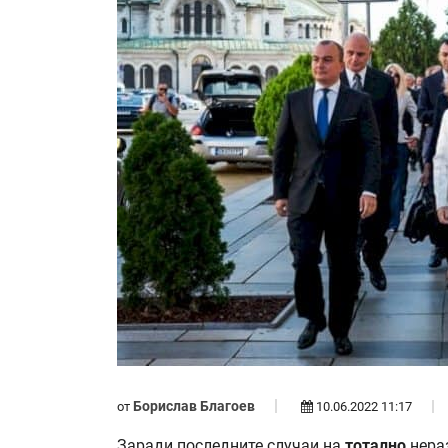
Борислав Благоев
от
10.06.2022 11:17
Заради последните случаи на
тотално
нераз