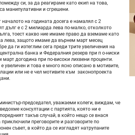
помежду си, за да реагираме като екип на това,
са манипулативни и сгрешени.
 началото на годината досега е намалял с 2
т дълг е с 2 милиарда лева по-малко, отколкото
дълга, тоест какво ние имаме право да вземаме като
да лева, защото имаме да върнем март месец
ре да ги изтеглим сега преди трите увеличения на
 централна банка и Федералния резерв при п о-ниски
м март догодина при по-високи лихвени проценти.
е увеличен и това е много ясно описано в мотивите,
улации или не е чел мотивите към законопроекта
дани.
нистър-председател, уважаеми колеги, виждам, че
ведохме консултации с партията, която ни е
 поредният такъв случай, в който нещо се внася
а приключили преговорите и разговорите по
нен съвет, в който да се изгладят натрупаните
ция.