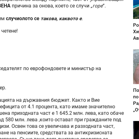
ВЕНА
причина за онова, което се случи „
горе
“.
вим
случиолото се
такова, каквото е
.
Ро
 четене!
Хи
Ав
едателят по еврофондовете и министър на
ер.
По
по
ацията на държавния бюджет. Както и Вие
Ра
фицита от 4.1 процента, като имаме значително
„О
ена приходната част е 1 645.2 млн. лева, като обаче
ад 580 млн. лева ,които остават при гражданите под
изи. Освен това се увеличава и разходната част,
ане на пенсиите, средствата за антикризисната