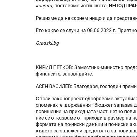
квартет
, поставяме истинската,
НЕПОДПРА
Решихме да не скрием нищо и да предста
Ето какво се случи на 08.06.2022 г. Приятно
Gradski.bg
КИРИЛ ПЕТКОВ: Заместник-министър предс
финансите, заповядайте.
АСЕН ВАСИЛЕВ: Благодаря, господин преми
С този законопроект одобряваме актуализ
споменахте, държавният бюджет запазва де
повишение на приходната част, нетно повиш
ние се отказваме от приходи в размер на н
формата на по-ниски данъци и по-ниски акц
където са заложени средствата за повишав