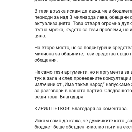
В тази връзка искам да кажа, че в бюдже
периоди за над 3 милиарда лева, обещани 
актуализацията. Това отваря огромна дупк
пътна мрежа, където са тези проблеми, но
цяло.
На второ място, не са подсигурени средст
милиона за общините, тези средства също 
обещания.
Не само тези аргументи, но и аргумента з
тук в зала и след проведените консултации 
излъчени от „Има такъв народ“ напускаме 
за разговори в нашата партия. Следващото
реши това. Благодаря.
КИРИЛ ПЕТКОВ: Благодаря за коментара.
Искам само да кажа, че думичките като „за
бюджет беше обсъден няколко пъти на експе