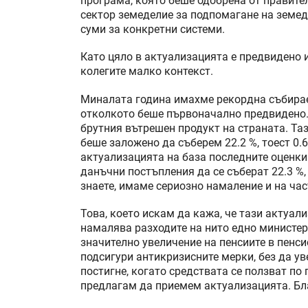
програма, която беше одобрена от правите
сектор земеделие за подпомагане на земед
суми за конкретни системи.
Като цяло в актуализацията е предвидено 
колегите малко контекст.
Миналата година имахме рекордна събирае
отколкото беше първоначално предвидено. 
брутния вътрешен продукт на страната. Та
беше заложено да съберем 22.2 %, тоест 0.
актуализацията на база последните оценки
данъчни постъпления да се съберат 22.3 %,
знаете, имаме сериозно намаление и на час
Това, което искам да кажа, че тази актуал
намалява разходите на нито едно министер
значително увеличение на пенсиите в пенс
подсигури антикризисните мерки, без да ув
постигне, когато средствата се ползват по
предлагам да приемем актуализацията. Бл