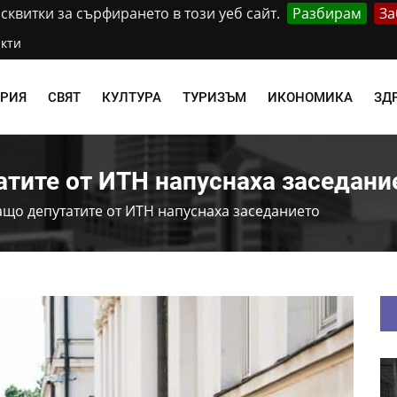
квитки за сърфирането в този уеб сайт.
Разбирам
За
кти
АРИЯ
СВЯТ
КУЛТУРА
ТУРИЗЪМ
ИКОНОМИКА
ЗД
тите от ИТН напуснаха заседани
ащо депутатите от ИТН напуснаха заседанието