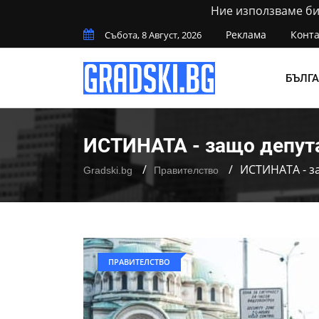
Ние използваме бис
Реклама
Конта
Събота, 8 Август, 2026
БЪЛГ
ИСТИНАТА - защо депута
ИСТИНАТА - з
Gradski.bg
Правителство
ПРАВИТЕЛСТВО