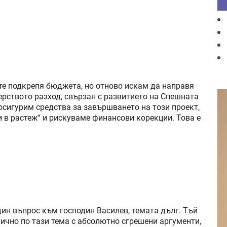
те подкрепя бюджета, но отново искам да направя
ерството разход, свързан с развитието на Спешната
сигурим средства за завършването на този проект,
 в растеж“ и рискуваме финансови корекции. Това е
н въпрос към господин Василев, темата дълг. Тъй
лично по тази тема с абсолютно сгрешени аргументи,