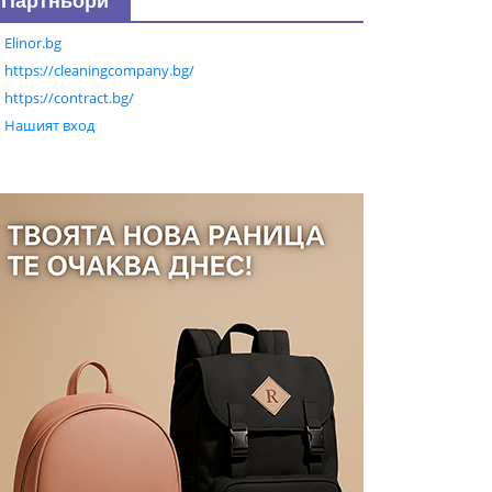
Партньори
Elinor.bg
https://cleaningcompany.bg/
https://contract.bg/
Нашият вход