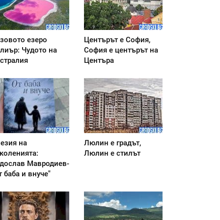
зовото езеро
Центърът е София,
лиър: Чудото на
София е центърът на
стралия
Центъра
езия на
Люлин е градът,
коленията:
Люлин е стилът
дослав Мавродиев-
т баба и внуче"