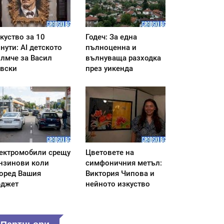
куство за 10
Годеч: За една
нути: AI детското
пълноценна и
лмче за Васил
вълнуваща разходка
вски
през уикенда
ектромобили срещу
Цветовете на
нзинови коли
симфоничния метъл:
оред Вашия
Виктория Чипова и
джет
нейното изкуство