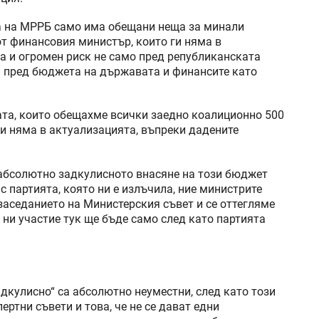
та на МРРБ само има обещани неща за минали
от финансовия министър, които ги няма в
а и огромен риск не само пред републиканската
 и пред бюджета на държавата и финансите като
вата, които обещахме всички заедно коалиционно 500
ги няма в актуализацията, въпреки дадените
а абсолютно задкулисното внасяне на този бюджет
с партията, която ни е излъчила, ние министрите
заседанието на Министерския съвет и се оттегляме
 ни участие тук ще бъде само след като партията
дкулисно“ са абсолютно неуместни, след като този
ртни съвети и това, че не се дават едни