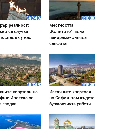
рър реалност:
Местността
кво се случва
„Копитото“: Една
последък у нас
панорама- хиляда
селфита
ните квартали на
Източните квартали
фия: Ипотека за
на София- там където
а гледка
буржоазията работи