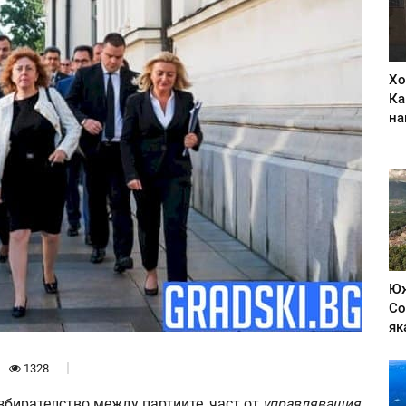
Хо
Ка
на
Юж
Со
як
1328
бирателство между партиите, част от
управляващия