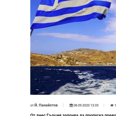
Й. Панайотов
от
08.09.2020 13:35
1
От днес Гърция започва да пропуска прево