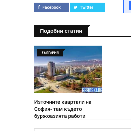
Facebook
Twitter
Подобни статии
БЪЛГАРИЯ
Източните квартали на
София- там където
буржоазията работи