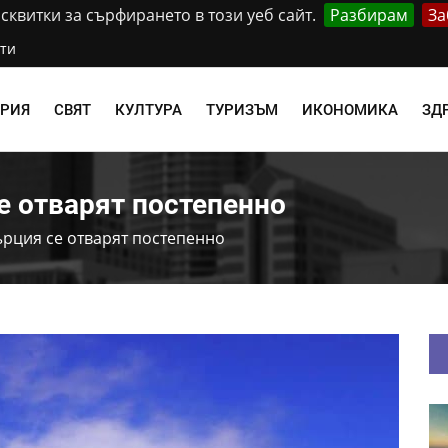
квитки за сърфирането в този уеб сайт.
Разбирам
За
ти
АРИЯ
СВЯТ
КУЛТУРА
ТУРИЗЪМ
ИКОНОМИКА
ЗД
е отварят постепенно
ърция се отварят постепенно