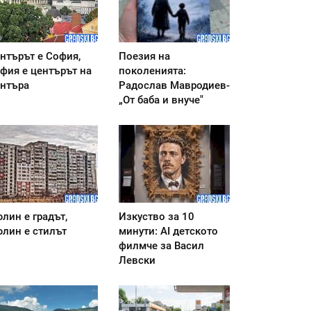
нтърът е София,
Поезия на
фия е центърът на
поколенията:
нтъра
Радослав Мавродиев-
„От баба и внуче"
лин е градът,
Изкуство за 10
лин е стилът
минути: AI детското
филмче за Васил
Левски