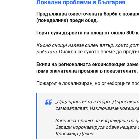
Локални проблеми в България
Продължава ожесточената борба с пожара 
(понеделник) преди обед.
Горят сухи дървета на площ от около 800 к
Късно снощи излезе силен вятър, който доп
работата.
Очаква се сухото време да продъл
Екипи на регионалната екоинспекция заме
няма значителна промяна в показателите.
Пожарът е локализиран, но огнеборците про
„Предприятието е старо. Дървесината
самозапалват. Изключваме човешка
Започнах проект за изграждане на це
Заради коронавируса обаче нещата с
Красимир Дачев.