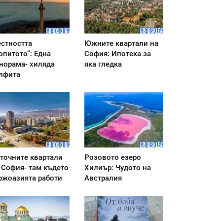
стността
Южните квартали на
опитото“: Една
София: Ипотека за
норама- хиляда
яка гледка
лфита
точните квартали
Розовото езеро
 София- там където
Хилиър: Чудото на
ржоазията работи
Австралия