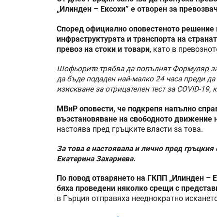
„Илинден – Ексохи” е отворен за превозва
Според официално оповестеното решение н
инфраструктурата и транспорта на страна
превоз на стоки и товари
, като в превозно
Шофьорите трябва да попълнят Формуляр за 
да бъде подаден най-малко 24 часа преди да
изискване за отрицателен тест за COVID-19, к
МВнР оповести, че подкрепя напълно спра
възстановяване на свободното движение н
настоява пред гръцките власти за това.
За това е настоявала и лично пред гръцкия
Екатерина Захариева.
По повод отварянето на ГКПП „Илинден – 
бяха проведени няколко срещи с представи
в Гърция отправяха нееднократно искането