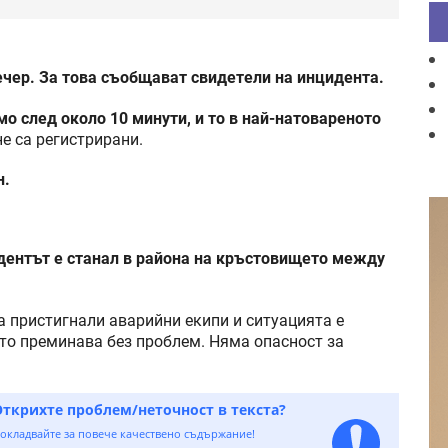
ечер. За това съобщават свидетели на инцидента.
о след около 10 минути, и то в най-натовареното
е са регистрирани.
н.
ентът е станал в района на кръстовището между
а пристигнали аварийни екипи и ситуацията е
о преминава без проблем. Няма опасност за
Открихте проблем/неточност в текста?
окладвайте за повече качествено съдържание!