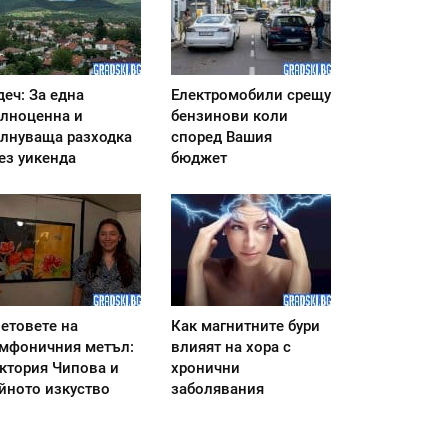
деч: За една
Електромобили срещу
лноценна и
бензинови коли
лнуваща разходка
според Вашия
ез уикенда
бюджет
етовете на
Как магнитните бури
мфоничния метъл:
влияят на хора с
ктория Чипова и
хронични
йното изкуство
заболявания