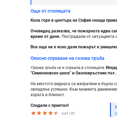
Още от столицата
Кола горя в центъра на София снощи прив
Очевидец разказва, че пожарната идва сам
време от деня.
Пострадали от ситуацията н
Все още не е ясно дали пожарът е умишле
Опасно спукване на газова тръба
Газова тръба се е спукала в столицата.
Инцид
"Симеоновско шосе" и Околовръстния път.
На мястото веднага са изпратени и бързо с
овладяна успешно. Към момента движениет
хората в близост.
Сподели с приятел!
★★★★★
★★★★★
★★★★★
4.47
97
Д