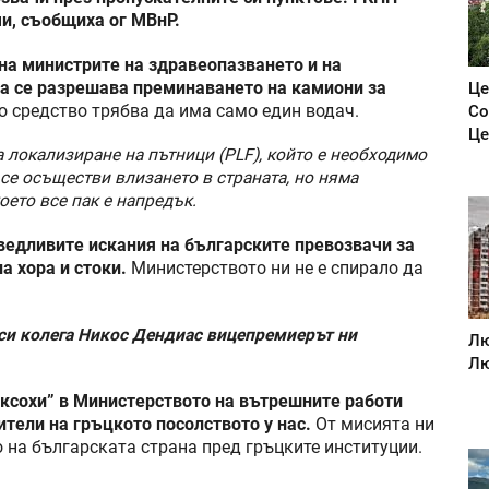
чи, съобщиха ог МВнР.
а министрите на здравеопазването и на
та се разрешава преминаването на камиони за
Це
то средство трябва да има само един водач.
Со
Це
локализиране на пътници (PLF), който е необходимо
 се осъществи влизането в страната, но няма
оето все пак е напредък.
ведливите искания на българските превозвачи за
а хора и стоки.
Министерството ни не е спирало да
 си колега Никос Дендиас вицепремиерът ни
Лю
Лю
Ексохи” в Министерството на вътрешните работи
тели на гръцкото посолството у нас.
От мисията ни
 на българската страна пред гръцките институции.