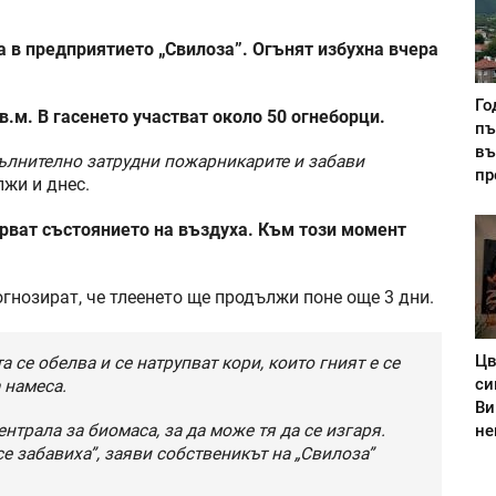
в предприятието „Свилоза”. Огънят избухна вчера
Го
в.м. В гасенето участват около 50 огнеборци.
пъ
въ
ълнително затрудни пожарникарите и забави
пр
жи и днес.
рват състоянието на въздуха. Към този момент
гнозират, че тлеенето ще продължи поне още 3 дни.
Цв
 се обелва и се натрупват кори, които гният е се
си
 намеса.
Ви
нтрала за биомаса, за да може тя да се изгаря.
не
е забавиха”, заяви собственикът на „Свилоза”