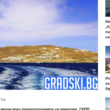
Ме
„К
па
се
Из
на
бу
174
звачи през пропускателните си пунктове. Г​КПП