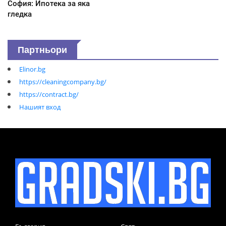
София: Ипотека за яка
гледка
Партньори
Elinor.bg
https://cleaningcompany.bg/
https://contract.bg/
Нашият вход