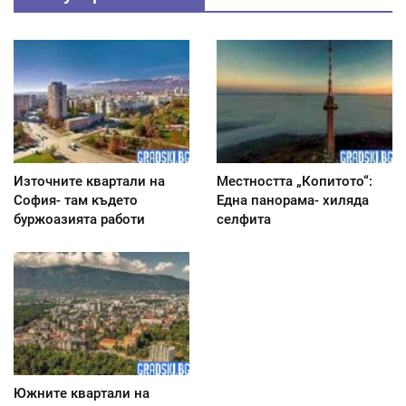
Източните квартали на
Местността „Копитото“:
София- там където
Една панорама- хиляда
буржоазията работи
селфита
Южните квартали на