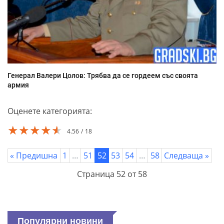
Генерал Валери Цолов: Трябва да се гордеем със своята
армия
Оценете категорията:
★★★★★
★★★★★
★★★★★
4.56
18
« Предишна
1
…
51
52
53
54
…
58
Следваща »
Страница 52 от 58
Популярни новини