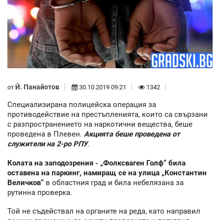
Й. Панайотов
от
30.10.2019 09:21
1342
Специализирана полицейска операция за
противодействие на престъпленията, които са свързани
с разпространението на наркотични вещества, беше
проведена в Плевен.
Акцията беше проведена от
служители на 2-ро РПУ
.
Колата на заподозрения - „Фолксваген Голф“ била
оставена на паркинг, намиращ се на улица „Константин
Величков“
в областния град и била небелязана за
рутинна проверка.
Той не съдействал на органите на реда, като направил