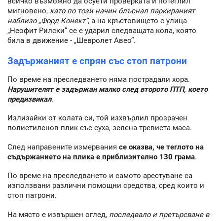
всичко възможно да осуети проверката и потеглил
мигновено,
като по този начин блъснал паркираният
наблизо „Форд Конект“
, а на кръстовището с улица
„Неофит Рилски“ се e ударил следващата кола, която
била в движение - „Шевролет Авео“.
Задържаният е спрян със стоп патрони
По време на преследването няма пострадали хора.
Нарушителят е задържан малко след второто ПТП, което
предизвикал
.
Излизайки от колата си, той изхвърлил прозрачен
полиетиленов плик със суха, зелена тревиста маса.
След направените измервания
се оказва, че теглото на
съдържанието на плика е приблизително 130 грама
.
По време на преследването и самото арестуване са
използвани различни помощни средства, сред които и
стоп патрони.
На място е извършен оглед,
последвало и претърсване в