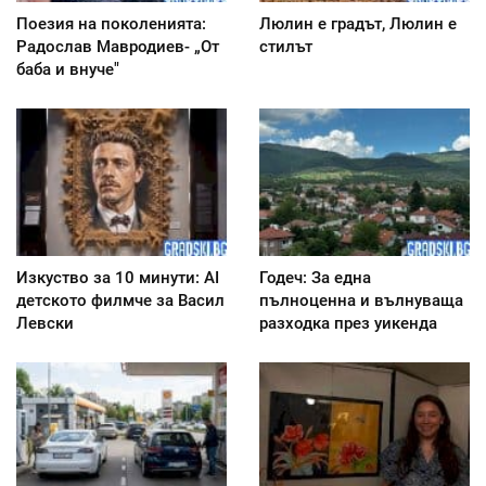
Поезия на поколенията:
Люлин е градът, Люлин е
Радослав Мавродиев- „От
стилът
баба и внуче"
Изкуство за 10 минути: AI
Годеч: За една
детското филмче за Васил
пълноценна и вълнуваща
Левски
разходка през уикенда