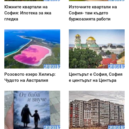
Южните квартали на
Източните квартали на
София: Ипотека за яка
София- там където
гледка
буржоазията работи
Розовото езеро Хилиър:
Центърът е София, София
Чудото на Австралия
е центърът на Центъра