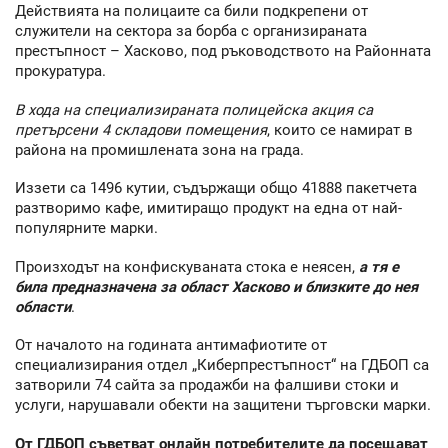
Действията на полицаите са били подкрепени от
служители на сектора за борба с организираната
престъпност – Хасково, под ръководството на Районната
прокуратура.
В хода на специализираната полицейска акция са
претърсени 4 складови помещения
, които се намират в
района на промишлената зона на града.
Иззети са 1496 кутии, съдържащи общо 41888 пакетчета
разтворимо кафе, имитиращо продукт на една от най-
популярните марки.
Произходът на конфискуваната стока е неясен,
а тя е
била предназначена за област Хасково и близките до нея
области
.
От началото на годината антимафиотите от
специализирания отдел „Киберпрестъпност“ на ГДБОП са
затворили 74 сайта за продажби на фалшиви стоки и
услуги, нарушавали обекти на защитени търговски марки.
От ГДБОП съветват онлайн потребителите да посещават