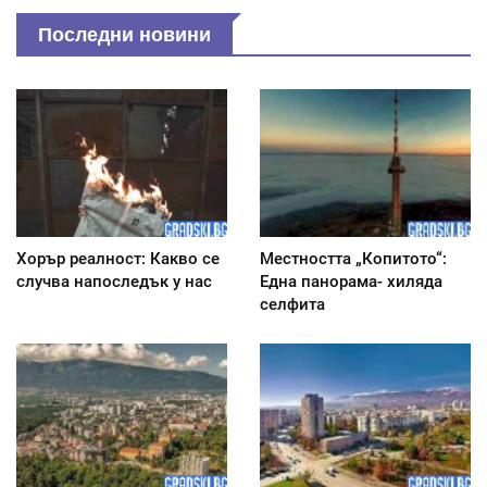
Последни новини
Хорър реалност: Какво се
Местността „Копитото“:
случва напоследък у нас
Една панорама- хиляда
селфита