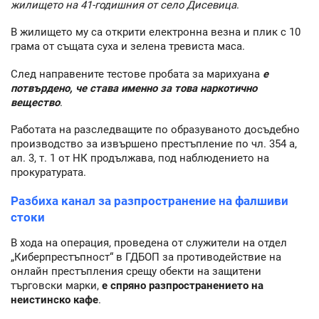
жилището на 41-годишния от село Дисевица
.
В жилището му са открити електронна везна и плик с 10
грама от същата суха и зелена тревиста маса.
След направените тестове пробата за марихуана
е
потвърдено, че става именно за това наркотично
вещество
.
Работата на разследващите по образуваното досъдебно
производство за извършено престъпление по чл. 354 а,
ал. 3, т. 1 от НК продължава, под наблюдението на
прокуратурата.
Разбиха канал за разпространение на фалшиви
стоки
В хода на операция, проведена от служители на отдел
„Киберпрестъпност“ в ГДБОП за противодействие на
онлайн престъпления срещу обекти на защитени
търговски марки,
е спряно разпространението на
неистинско кафе
.