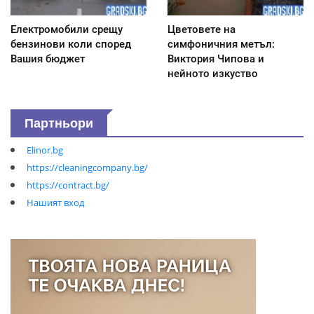
Електромобили срещу
Цветовете на
бензинови коли според
симфоничния метъл:
Вашия бюджет
Виктория Чипова и
нейното изкуство
Партньори
Elinor.bg
https://cleaningcompany.bg/
https://contract.bg/
Нашият вход