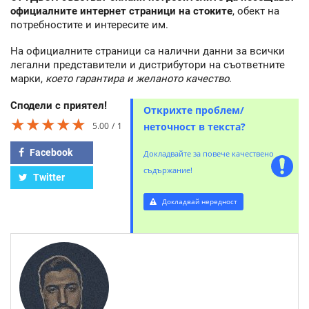
официалните интернет страници на стоките
, обект на
потребностите и интересите им.
На официалните страници са налични данни за всички
легални представители и дистрибутори на съответните
марки,
което гарантира и желаното качество
.
Сподели с приятел!
Открихте проблем/
★★★★★
★★★★★
★★★★★
5.00
1
неточност в текста?
Facebook
Докладвайте за повече качествено
съдържание!
Twitter
Докладвай нередност