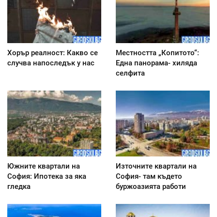
Хорър реалност: Какво се
Местността „Копитото“:
случва напоследък у нас
Една панорама- хиляда
селфита
Южните квартали на
Източните квартали на
София: Ипотека за яка
София- там където
гледка
буржоазията работи