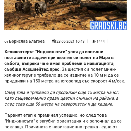
Борислав Благоев
от
28.05.2021 10:43
1444
Хеликоптерът "Инджинюъти" успя да изпълни
поставените задачи при шестия си полет на Марс в
събота, въпреки че е имал проблеми с навигацията,
съобщи Асошиейтед прес.
За шестия си полет мини-
хеликоптерът е трябвало да се издигне на 10 м и да се
придвижи на 150 метра на югозапад със скорост 4 м/сек.
След това е трябвало да продължи още 15 метра на юг,
като същевременно прави цветни снимки на района, а
след това още 50 метра на североизток и да кацане.
Първият етап е преминал успешно, но след това
"Инджинюъти" е загубил ориентация и е започнал да се
поклаща. Причината е навигационна грешка - една от