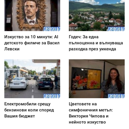
Изкуство за 10 минути: AI
Годеч: За една
детското филмче за Васил
пълноценна и вълнуваща
Левски
разходка през уикенда
Електромобили срещу
Цветовете на
бензинови коли според
симфоничния метъл:
Вашия бюджет
Виктория Чипова и
нейното изкуство