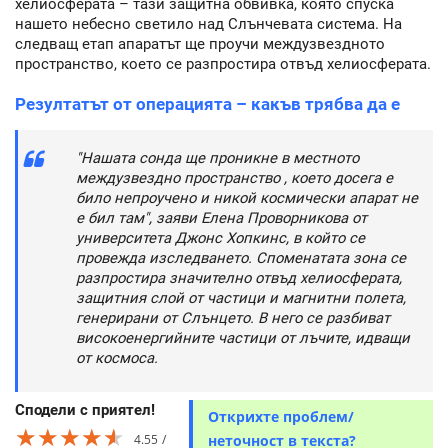
хелиосферата – тази защитна обвивка, която спуска
нашето небесно светило над Слънчевата система. На
следващ етап апаратът ще проучи междузвездното
пространство, което се разпростира отвъд хелиосферата.
Резултатът от операцията – какъв трябва да е
"Нашата сонда ще проникне в местното
междузвездно пространство , което досега е
било непроучено и никой космически апарат не
е бил там", заяви Елена Проворникова от
университета Джонс Хопкинс, в който се
провежда изследването. Споменатата зона се
разпростира значително отвъд хелиосферата,
защитния слой от частици и магнитни полета,
генерирани от Слънцето. В него се разбиват
високоенергийните частици от лъчите, идващи
от космоса.
Сподели с приятел!
Открихте проблем/
★★★★★
★★★★★
★★★★★
4.55
неточност в текста?