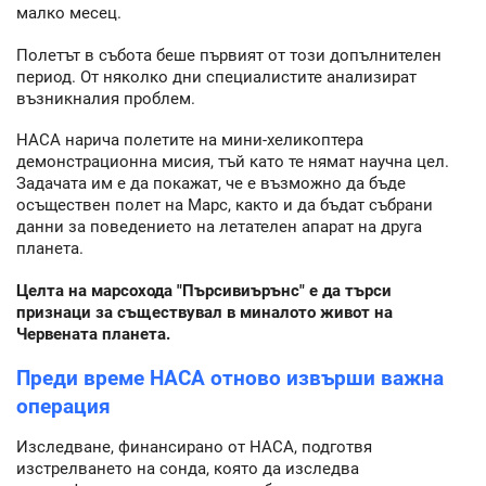
малко месец.
Полетът в събота беше първият от този допълнителен
период. От няколко дни специалистите анализират
възникналия проблем.
НАСА нарича полетите на мини-хеликоптера
демонстрационна мисия, тъй като те нямат научна цел.
Задачата им е да покажат, че е възможно да бъде
осъществен полет на Марс, както и да бъдат събрани
данни за поведението на летателен апарат на друга
планета.
Целта на марсохода "Пърсивиърънс" е да търси
признаци за съществувал в миналото живот на
Червената планета.
Преди време НАСА отново извърши важна
операция
Изследване, финансирано от НАСА, подготвя
изстрелването на сонда, която да изследва