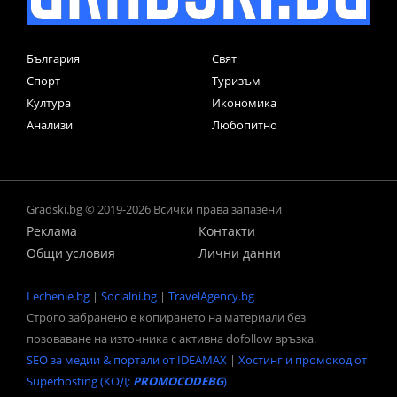
България
Свят
Спорт
Туризъм
Култура
Икономика
Анализи
Любопитно
Gradski.bg © 2019-2026 Всички права запазени
Реклама
Контакти
Общи условия
Лични данни
Lechenie.bg
|
Socialni.bg
|
TravelAgency.bg
Строго забранено е копирането на материали без
позоваване на източника с активна dofollow връзка.
SEO за медии & портали от IDEAMAX
|
Хостинг и промокод от
Superhosting (КОД:
PROMOCODEBG
)