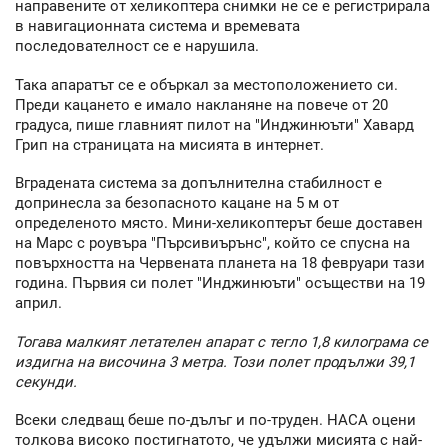
направените от хеликоптера снимки не се е регистрирала
в навигационната система и времевата
последователност се е нарушила.
Така апаратът се е объркал за местоположението си.
Преди кацането е имало накланяне на повече от 20
градуса, пише главният пилот на "Инджинюъти" Хавард
Грип на страницата на мисията в интернет.
Вградената система за допълнителна стабилност е
допринесла за безопасното кацане на 5 м от
определеното място. Мини-хеликоптерът беше доставен
на Марс с роувъра "Пърсивиърънс", който се спусна на
повърхността на Червената планета на 18 февруари тази
година. Първия си полет "Инджинюъти" осъществи на 19
април.
Тогава малкият летателен апарат с тегло 1,8 килограма се
издигна на височина 3 метра. Този полет продължи 39,1
секунди.
Всеки следващ беше по-дълъг и по-труден. НАСА оцени
толкова високо постигнатото, че удължи мисията с най-