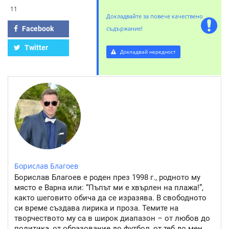
11
Докладвайте за повече качествено
Facebook
съдържание!
Twitter
Докладвай нередност
Борислав Благоев
Борислав Благоев е роден през 1998 г., родното му
място е Варна или: “Пъпът ми е хвърлен на плажа!”,
както шеговито обича да се изразява. В свободното
си време създава лирика и проза. Темите на
творчеството му са в широк диапазон – от любов до
политика, от образование до футбол, от теб до мен.