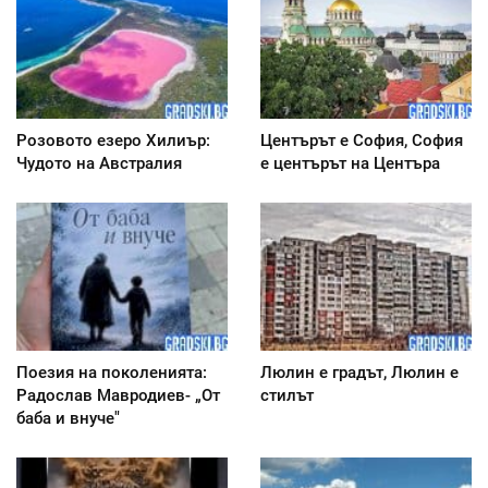
Розовото езеро Хилиър:
Центърът е София, София
Чудото на Австралия
е центърът на Центъра
Поезия на поколенията:
Люлин е градът, Люлин е
Радослав Мавродиев- „От
стилът
баба и внуче"