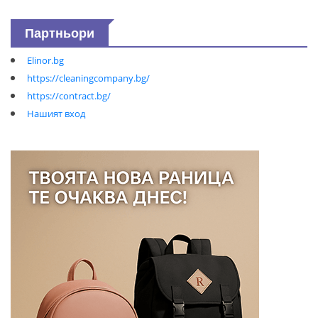
Партньори
Elinor.bg
https://cleaningcompany.bg/
https://contract.bg/
Нашият вход