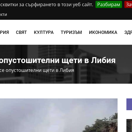
квитки за сърфирането в този уеб сайт.
Разбирам
За
кти
АРИЯ
СВЯТ
КУЛТУРА
ТУРИЗЪМ
ИКОНОМИКА
ЗД
 опустошителни щети в Либия
есе опустошителни щети в Либия