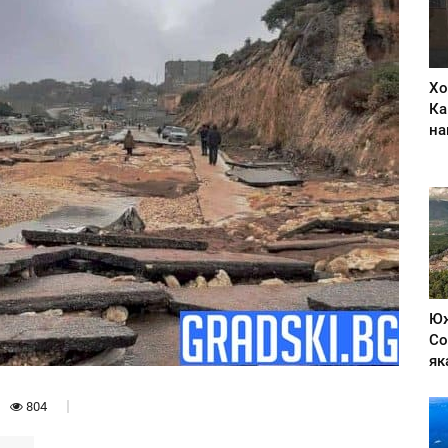
Хо
Ка
на
Юж
Со
як
804