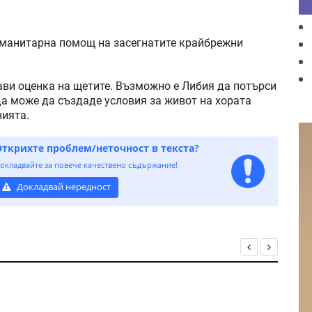
хуманитарна помощ на засегнатите крайбрежни
рави оценка на щетите. Възможно е Либия да потърси
а може да създаде условия за живот на хората
нията.
Открихте проблем/неточност в текста?
окладвайте за повече качествено съдържание!
Докладвай нередност