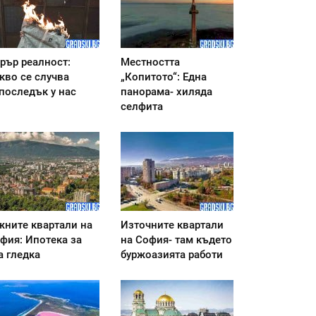
рър реалност:
Местността
кво се случва
„Копитото“: Една
последък у нас
панорама- хиляда
селфита
ните квартали на
Източните квартали
фия: Ипотека за
на София- там където
а гледка
буржоазията работи