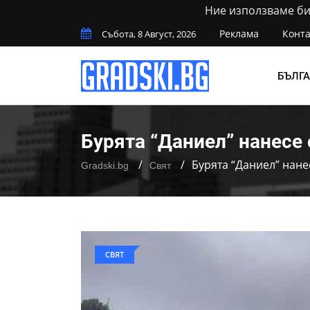
Ние използваме бис
Реклама
Конта
Събота, 8 Август, 2026
БЪЛГ
Бурята “Даниел” нанесе
Бурята “Даниел” нан
Gradski.bg
Свят
СВЯТ