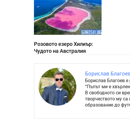
Розовото езеро Хилиър:
Чудото на Австралия
Борислав Благое
Борислав Благоев е 
“Пъпът ми е хвърлен
В свободното си вре
творчеството му са 
образование до футб