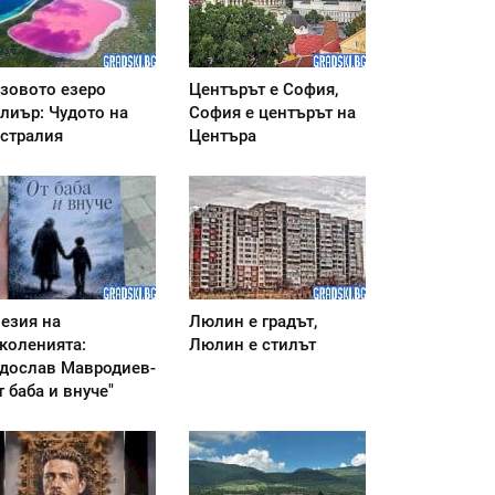
зовото езеро
Центърът е София,
лиър: Чудото на
София е центърът на
стралия
Центъра
езия на
Люлин е градът,
коленията:
Люлин е стилът
дослав Мавродиев-
т баба и внуче"