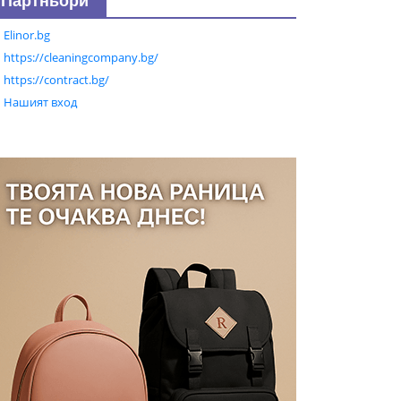
Партньори
Elinor.bg
https://cleaningcompany.bg/
https://contract.bg/
Нашият вход