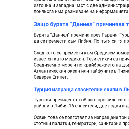
източна и западна част с две администраци
понякога има размиване на информацията
Защо бурята “Даниел” причинява 
Бурята “Даниел” премина през Гърция, Тур
да се премести към Либия. По пътя си тя 
След като се премести към Средиземномори
известен като медикан. Тези стихии са при
Средиземно море и по крайбрежието на дър
Атлантическия океан или тайфуните в Тихия
Северен Египет.
Турция изпраща спасителни екипи в Л
Турския президент съобщи в профила си в 
райони в Либия 16 спасители, две лодки и 
Освен това се подготвят за изпращане три
стотици палатки, генератори, санитарни про