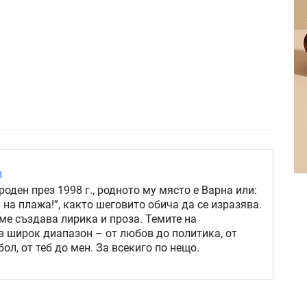
в
роден през 1998 г., родното му място е Варна или:
 на плажа!”, както шеговито обича да се изразява.
ме създава лирика и проза. Темите на
в широк диапазон – от любов до политика, от
ол, от теб до мен. За всекиго по нещо.