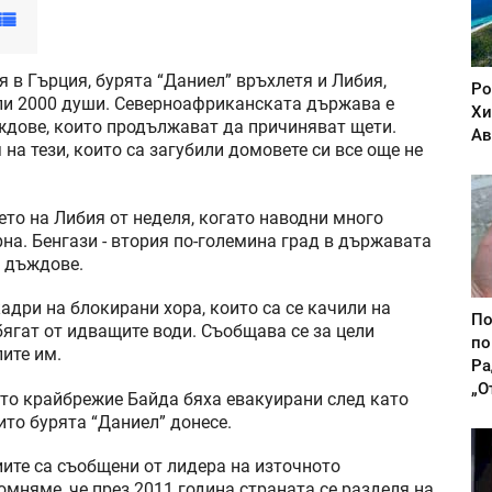
 в Гърция, бурята “Даниел” връхлетя и Либия,
Ро
ли 2000 души. Северноафриканската държава е
Хи
ждове, които продължават да причиняват щети.
Ав
 на тези, които са загубили домовете си все още не
ето на Либия от неделя, когато наводни много
рна. Бенгази - втория по-големина град в държавата
и дъждове.
адри на блокирани хора, които са се качили на
По
бягат от идващите води. Съобщава се за цели
по
лите им.
Ра
„О
ото крайбрежие Байда бяха евакуирани след като
ито бурята “Даниел” донесе.
иите са съобщени от лидера на източното
мняме, че през 2011 година страната се разделя на