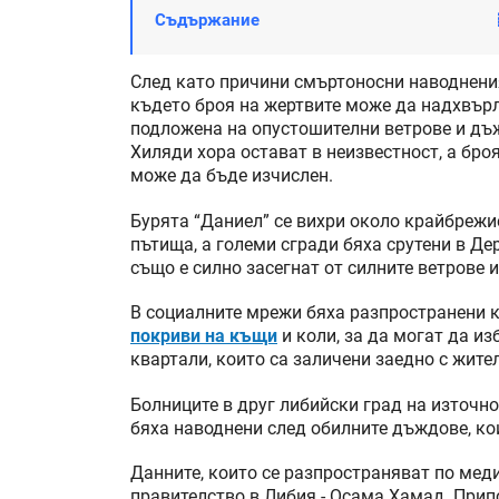
Съдържание
След като причини смъртоносни наводнения
където броя на жертвите може да надхвър
подложена на опустошителни ветрове и дъ
Хиляди хора остават в неизвестност, а броя
може да бъде изчислен.
Бурята “Даниел” се вихри около крайбрежи
пътища, а големи сгради бяха срутени в Де
също е силно засегнат от силните ветрове 
В социалните мрежи бяха разпространени к
покриви на къщи
и коли, за да могат да из
квартали, които са заличени заедно с жите
Болниците в друг либийски град на източн
бяха наводнени след обилните дъждове, ко
Данните, които се разпространяват по мед
правителство в Либия - Осама Хамад. Припо