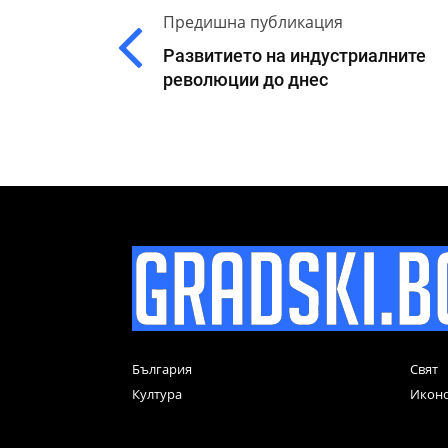
Предишна публикация
Развитието на индустриалните
революции до днес
България
Свят
Култура
Икон