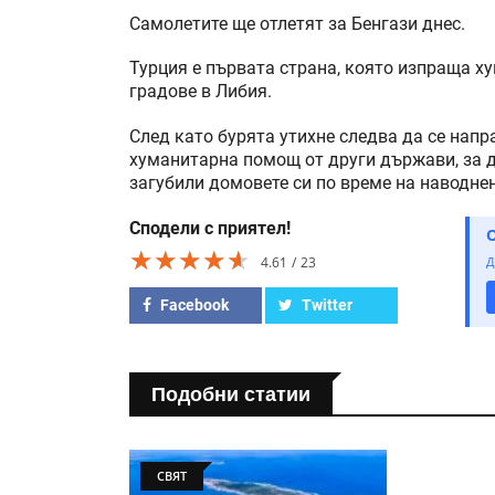
Самолетите ще отлетят за Бенгази днес.
Турция е първата страна, която изпраща 
градове в Либия.
След като бурята утихне следва да се нап
хуманитарна помощ от други държави, за д
загубили домовете си по време на наводне
Сподели с приятел!
★★★★★
★★★★★
★★★★★
4.61
23
Д
Facebook
Twitter
Подобни статии
СВЯТ