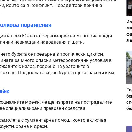
и, които са в конфликт. Поради тази причина
.
Из
толкова поражения
ми
фи
ция и през Южното Черноморие на България преди
Ле
причини невиждани наводнения и щети.
ето бурята се превърна в тропически циклон,
чината за много опасни метеорологични условия в
жавите с излаз, подобно на ураганите в
 океан. Предполага се, че бурята ще се насочи към
Ел
ибия
бе
социалните мрежи, че ще изпрати на пострадалите
сп
две специализирани превозни средства.
бю
 самолета с хуманитарна помощ, която включва
дукти, храна и дрехи.