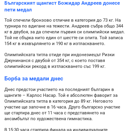
Българският щангист Божидар Андреев донесе
пети медал
Той спечели бронзово отличие в категория до 73 кг. На
турнира по вдигане на тежести. Андреев събра общо 344
кг в двубоя, за да спечели първия си олимпийски медал.
Той не сбърка нито един от шестте си опита. Той записа
154 кг в изхвърлянето и 190 кг в изтласкването.
Олимпийската титла отиде при индонезиецът Ризки
Джунинанся с двубой от 354 кг, с което поставя
олимпийски рекорд в изтласкването със 199 кг.
Борба за медали днес
Днес предстои участието на последният българин в
щангите – Карлос Насар. Той е абсолютен фаворит за
Олимпийската титла в категория до 89 кг. Неговото
участие ще започне в 16 часа. Друго българско участие
ще стартира днес от 11 часа с представянето на
ансамбълът по художествена гимнастика.
В 15:30 часа стартира финала на индивидуалните