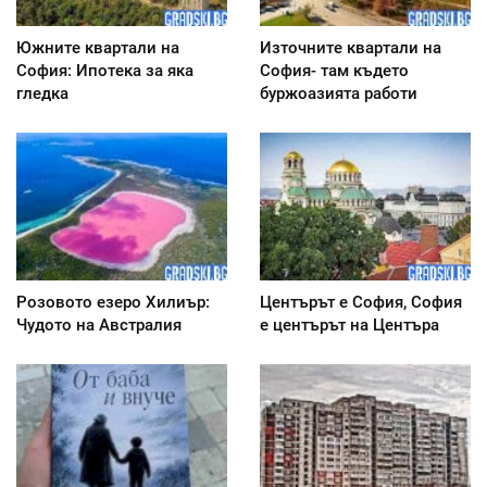
Южните квартали на
Източните квартали на
София: Ипотека за яка
София- там където
гледка
буржоазията работи
Розовото езеро Хилиър:
Центърът е София, София
Чудото на Австралия
е центърът на Центъра