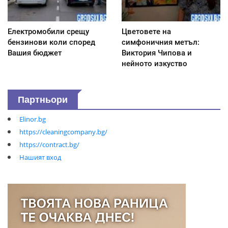
Електромобили срещу
Цветовете на
бензинови коли според
симфоничния метъл:
Вашия бюджет
Виктория Чипова и
нейното изкуство
Партньори
Elinor.bg
https://cleaningcompany.bg/
https://contract.bg/
Нашият вход