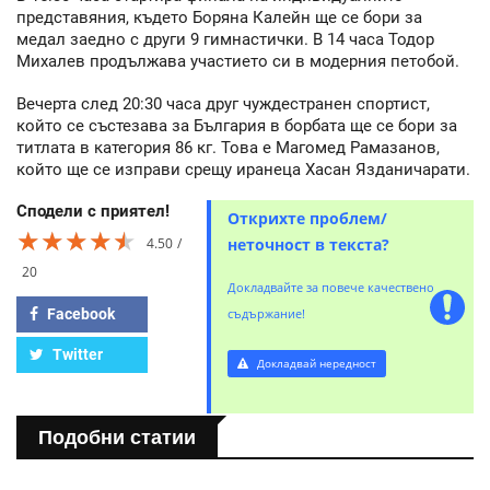
представяния, където Боряна Калейн ще се бори за
медал заедно с други 9 гимнастички. В 14 часа Тодор
Михалев продължава участието си в модерния петобой.
Вечерта след 20:30 часа друг чуждестранен спортист,
който се състезава за България в борбата ще се бори за
титлата в категория 86 кг. Това е Магомед Рамазанов,
който ще се изправи срещу иранеца Хасан Язданичарати.
Сподели с приятел!
Открихте проблем/
★★★★★
★★★★★
★★★★★
4.50
неточност в текста?
20
Докладвайте за повече качествено
Facebook
съдържание!
Twitter
Докладвай нередност
Подобни статии