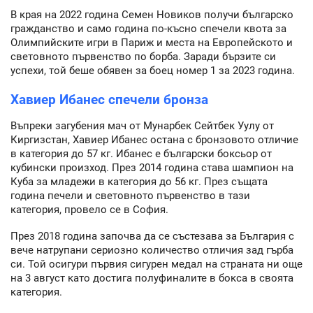
В края на 2022 година Семен Новиков получи българско
гражданство и само година по-късно спечели квота за
Олимпийските игри в Париж и места на Европейското и
световното първенство по борба. Заради бързите си
успехи, той беше обявен за боец номер 1 за 2023 година.
Хавиер Ибанес спечели бронза
Въпреки загубения мач от Мунарбек Сейтбек Уулу от
Киргизстан, Хавиер Ибанес остана с бронзовото отличие
в категория до 57 кг. Ибанес е български боксьор от
кубински произход. През 2014 година става шампион на
Куба за младежи в категория до 56 кг. През същата
година печели и световното първенство в тази
категория, провело се в София.
През 2018 година започва да се състезава за България с
вече натрупани сериозно количество отличия зад гърба
си. Той осигури първия сигурен медал на страната ни още
на 3 август като достига полуфиналите в бокса в своята
категория.