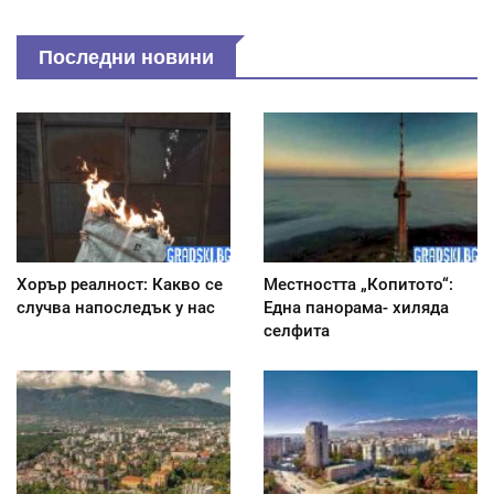
Последни новини
Хорър реалност: Какво се
Местността „Копитото“:
случва напоследък у нас
Една панорама- хиляда
селфита