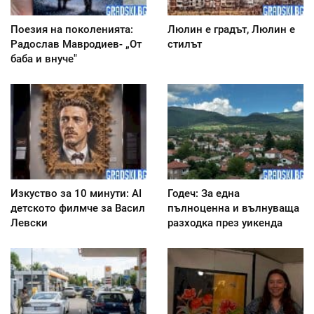
Поезия на поколенията:
Люлин е градът, Люлин е
Радослав Мавродиев- „От
стилът
баба и внуче"
Изкуство за 10 минути: AI
Годеч: За една
детското филмче за Васил
пълноценна и вълнуваща
Левски
разходка през уикенда