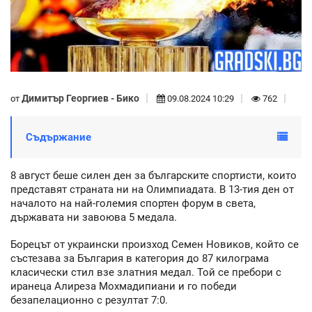
Димитър Георгиев - Бико
от
09.08.2024 10:29
762
Съдържание
8 август беше силен ден за българските спортисти, които
представят страната ни на Олимпиадата. В 13-тия ден от
началото на най-големия спортен форум в света,
държавата ни завоюва 5 медала.
Борецът от украински произход Семен Новиков, който се
състезава за България в категория до 87 килограма
класически стил взе златния медал. Той се пребори с
иранеца Алиреза Мохмадипиани и го победи
безапелационно с резултат 7:0.