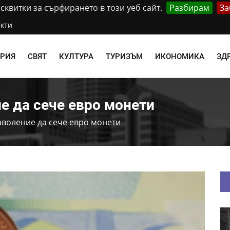
квитки за сърфирането в този уеб сайт.
Разбирам
За
кти
АРИЯ
СВЯТ
КУЛТУРА
ТУРИЗЪМ
ИКОНОМИКА
ЗД
е да сече евро монети
зволение да сече евро монети