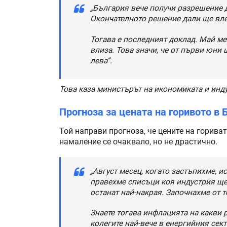
„България вече получи разрешение д
Окончателното решение дали ще вле
Тогава е последният доклад. Май мес
влиза. Това значи, че от първи юни 
лева”.
Това каза министърът на икономиката и инд
Прогноза за цената на горивото в 
Той направи прогноза, че цените на гориват
намаление се очаквало, но не драстично.
„Август месец, когато застъпихме, и
правехме списъци коя индустрия ще 
останат най-накрая. Започнахме от т
Знаете тогава инфлацията на какви 
колегите най-вече в енергийния сект