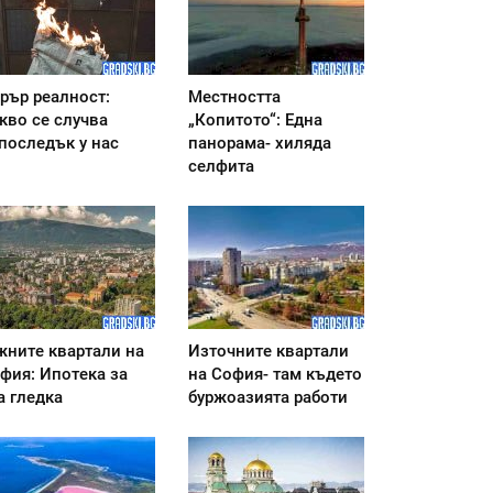
рър реалност:
Местността
кво се случва
„Копитото“: Една
последък у нас
панорама- хиляда
селфита
ните квартали на
Източните квартали
фия: Ипотека за
на София- там където
а гледка
буржоазията работи