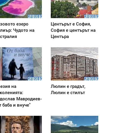
зовото езеро
Центърът е София,
лиър: Чудото на
София е центърът на
стралия
Центъра
езия на
Люлин е градът,
коленията:
Люлин е стилът
дослав Мавродиев-
т баба и внуче"