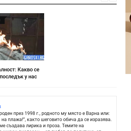
Я
лност: Какво се
последък у нас
в
роден през 1998 г., родното му място е Варна или:
 на плажа!”, както шеговито обича да се изразява.
ме създава лирика и проза. Темите на