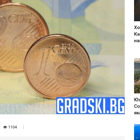
Хо
Ка
на
Юж
Со
як
1104