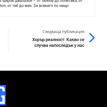
в широк диапазон – от любов до политика, от
ол, от теб до мен. За всекиго по нещо.
Следваща публикация
Хорър реалност: Какво се
случва напоследък у нас