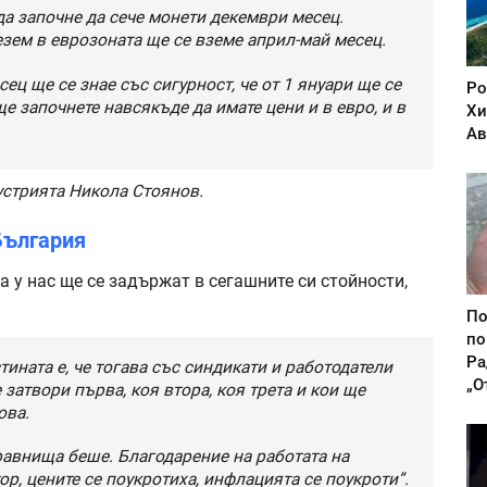
а започне да сече монети декември месец.
зем в еврозоната ще се вземе април-май месец.
ец ще се знае със сигурност, че от 1 януари ще се
Ро
ще започнете навсякъде да имате цени и в евро, и в
Хи
Ав
устрията Никола Стоянов.
България
а у нас ще се задържат в сегашните си стойности,
По
по
Ра
стината е, че тогава със синдикати и работодатели
„О
затвори първа, коя втора, коя трета и кои ще
ова.
равнища беше. Благодарение на работата на
ор, цените се поукротиха, инфлацията се поукроти”.