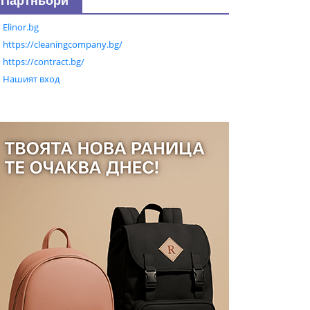
Партньори
Elinor.bg
https://cleaningcompany.bg/
https://contract.bg/
Нашият вход