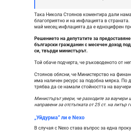
Така Никола Стоянов коментира дали намал
благоприятно и на инфлацията в страната.
май месец инфлацията да е едноцифрен пр
Решението на депутатите за предоставяне 
български гражданин с месечен доход под 
си, твърди министърът.
Той обаче подчерта, че ръководеното от не
Стоянов обясни, че Министерство на финан
има наличен ресурс за подобна мярка. По ду
трябва да се намали стойността на ваучерит
Министърът увери, че разходите за ваучери щ
направени за отстъпката от 25 ст. на литър г
„Уйдурма“ ли е Nexo
В случая с Nexo става въпрос за една прок