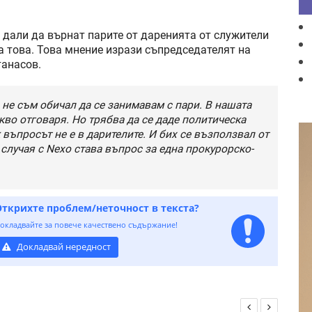
 дали да върнат парите от даренията от служители
а това. Това мнение изрази съпредседателят на
танасов.
 не съм обичал да се занимавам с пари. В нашата
кво отговаря. Но трябва да се даде политическа
 въпросът не е в дарителите. И бих се възползвал от
 случая с Nexo става въпрос за една прокурорско-
Открихте проблем/неточност в текста?
окладвайте за повече качествено съдържание!
Докладвай нередност