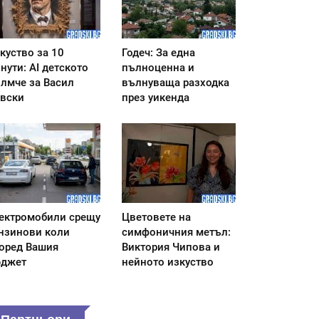
куство за 10
Годеч: За една
нути: AI детското
пълноценна и
лмче за Васил
вълнуваща разходка
вски
през уикенда
ектромобили срещу
Цветовете на
нзинови коли
симфоничния метъл:
оред Вашия
Виктория Чипова и
джет
нейното изкуство