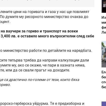
ените цени на горивата и газа у нас ще повлияят
 По думите му ресорното министерство очаква до
Из
оцент.
ми
фи
на ваучери за гориво и транспорт на всеки
Ле
3,400 лв. е оставило много въпросителни след себе
го министерство работи по детайлите на наредбата.
сите тепърва трябва да направи калкулации дали
мите му, ако се окаже, че пари в хазната няма,
е, или да се свали прагът на доходите.
Ел
бе
е са драстично по-големи от тези, които бяха
сп
ориво.
бю
урорско-герберска уйдурма. Тя е предизборна и