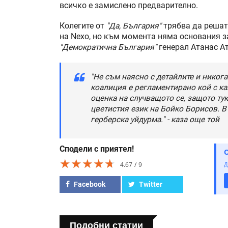
всичко е замислено предварително.
Колегите от
"Да, България"
трябва да решат
на Nexo, но към момента няма основания з
"Демократична България"
генерал Атанас А
"Не съм наясно с детайлите и никога
коалиция е регламентирано кой с ка
оценка на случващото се, защото тук
цветистия език на Бойко Борисов. В
герберска уйдурма." - каза още той
Сподели с приятел!
★★★★★
★★★★★
★★★★★
4.67
9
Д
Facebook
Twitter
Подобни статии