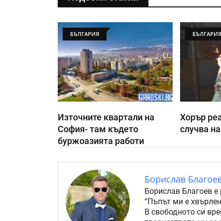
БЪЛГАРИЯ
БЪЛГАРИ
Източните квартали на
Хорър реа
София- там където
случва на
буржоазията работи
Борислав Благое
Борислав Благоев е 
“Пъпът ми е хвърлен
В свободното си вре