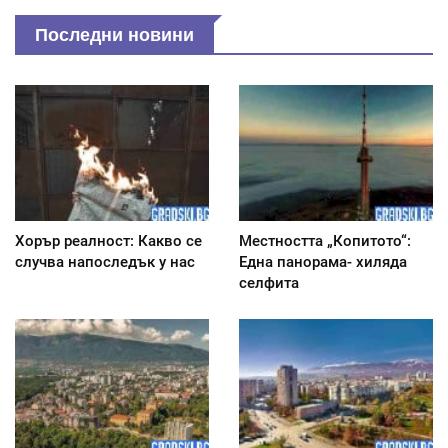
Последни новини
Хорър реалност: Какво се
Местността „Копитото“:
случва напоследък у нас
Една панорама- хиляда
селфита