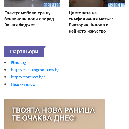
Електромобили срещу
Цветовете на
бензинови коли според
симфоничния метъл:
Вашия бюджет
Виктория Чипова и
нейното изкуство
Партньори
Elinor.bg
https://cleaningcompany.bg/
https://contract.bg/
Нашият вход