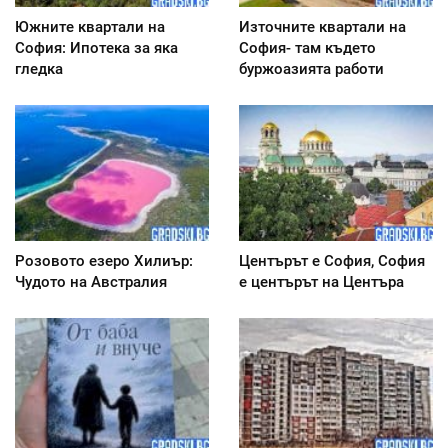
Южните квартали на
Източните квартали на
София: Ипотека за яка
София- там където
гледка
буржоазията работи
Розовото езеро Хилиър:
Центърът е София, София
Чудото на Австралия
е центърът на Центъра