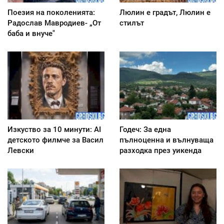
Поезия на поколенията:
Люлин е градът, Люлин е
Радослав Мавродиев- „От
стилът
баба и внуче"
Изкуство за 10 минути: AI
Годеч: За една
детското филмче за Васил
пълноценна и вълнуваща
Левски
разходка през уикенда