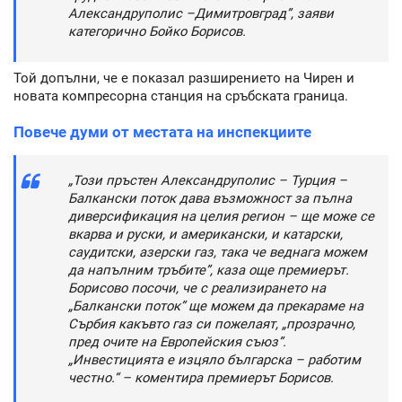
Александруполис –Димитровград”, заяви
категорично Бойко Борисов.
Той допълни, че е показал разширението на Чирен и
новата компресорна станция на сръбската граница.
Повече думи от местата на инспекциите
„Този пръстен Александруполис – Турция –
Балкански поток дава възможност за пълна
диверсификация на целия регион – ще може се
вкарва и руски, и американски, и катарски,
саудитски, азерски газ, така че веднага можем
да напълним тръбите”, каза още премиерът.
Борисово посочи, че с реализирането на
„Балкански поток” ще можем да прекараме на
Сърбия какъвто газ си пожелаят, „прозрачно,
пред очите на Европейския съюз”.
„Инвестицията е изцяло българска – работим
честно.“ – коментира премиерът Борисов.