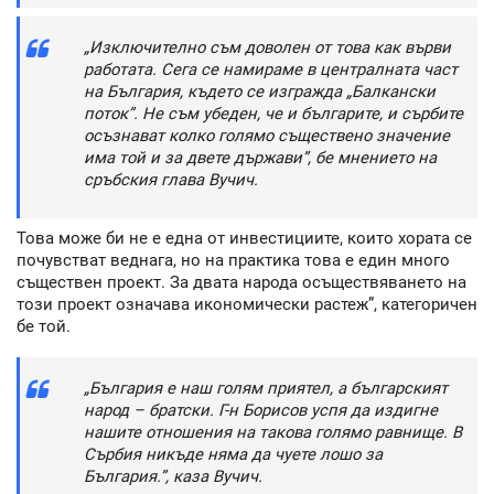
„Изключително съм доволен от това как върви
работата. Сега се намираме в централната част
на България, където се изгражда „Балкански
поток”. Не съм убеден, че и българите, и сърбите
осъзнават колко голямо съществено значение
има той и за двете държави”, бе мнението на
сръбския глава Вучич.
Това може би не е една от инвестициите, които хората се
почувстват веднага, но на практика това е един много
съществен проект. За двата народа осъществяването на
този проект означава икономически растеж”, категоричен
бе той.
„България е наш голям приятел, а българският
народ – братски. Г-н Борисов успя да издигне
нашите отношения на такова голямо равнище. В
Сърбия никъде няма да чуете лошо за
България.”, каза Вучич.