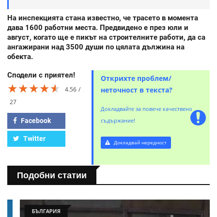
На инспекцията стана известно, че трасето в момента
дава 1600 работни места. Предвидено е през юли и
август, когато ще е пикът на строителните работи, да са
ангажирани над 3500 души по цялата дължина на
обекта.
Сподели с приятел!
Открихте проблем/
★★★★★
★★★★★
★★★★★
4.56
неточност в текста?
27
Докладвайте за повече качествено
Facebook
съдържание!
Twitter
Докладвай нередност
Подобни статии
БЪЛГАРИЯ