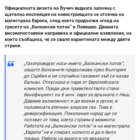
Официалната визита на Вучич веднага започна с
щателна инспекция на новостроящата се отсечка на
магистрала Европа, след което продължи оглед на
трасето на „Балкански поток” в Ловешко. Двамата
високопоставени направиха и официални изявления, на
които съобщиха, че се сваля карантината между двете
страни.
„Газопроводът носи името „Балкански поток”,
защото Балканите продължава през България
до Сърбия и не случайно газовият хъб се казва
Балкан. Отпуснаха и пари от Европейската
комисия. Преди дни правителството стана
бенефициент на 6 млн. евро за връзката с Ниш.
Даваме възможност и да возим и руски, и
половината втечнен азерски газ. Това е
диверсификация. Поколения наред ще се
ползват от това, което строим в момента.
Работата на „Балкански поток” и на магистрала
„Европа” не е спирал, колкото и да е било
трудно. Работи се много и по връзката