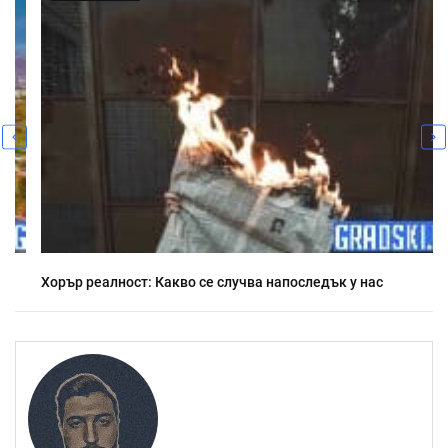
Хорър реалност: Какво се случва напоследък у нас