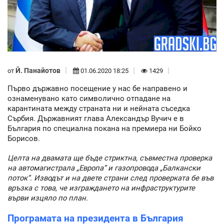
Й. Панайотов
от
01.06.2020 18:25
1429
Първо държавно посещение у нас бе направено и
ознаменувано като символично отпадане на
карантината между страната ни и нейната съседка
Сърбия. Държавният глава Александър Вучич е в
България по специална покана на премиера ни Бойко
Борисов.
Целта на двамата ще бъде стриктна, съвместна проверка
на автомагистрала „Европа” и газопровода „Балкански
поток”. Изводът и на двете страни след проверката бе във
връзка с това, че изграждането на инфраструктурите
върви изцяло по план.
Програмата на президента в България