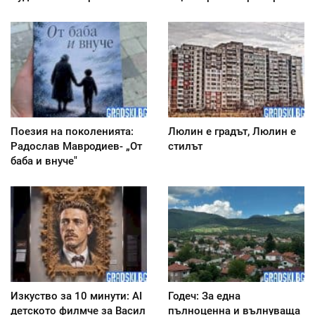
Поезия на поколенията:
Люлин е градът, Люлин е
Радослав Мавродиев- „От
стилът
баба и внуче"
Изкуство за 10 минути: AI
Годеч: За една
детското филмче за Васил
пълноценна и вълнуваща