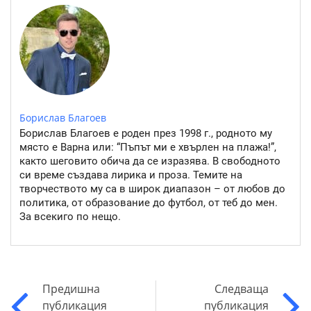
Борислав Благоев
Борислав Благоев е роден през 1998 г., родното му
място е Варна или: “Пъпът ми е хвърлен на плажа!”,
както шеговито обича да се изразява. В свободното
си време създава лирика и проза. Темите на
творчеството му са в широк диапазон – от любов до
политика, от образование до футбол, от теб до мен.
За всекиго по нещо.
Предишна
Следваща
публикация
публикация