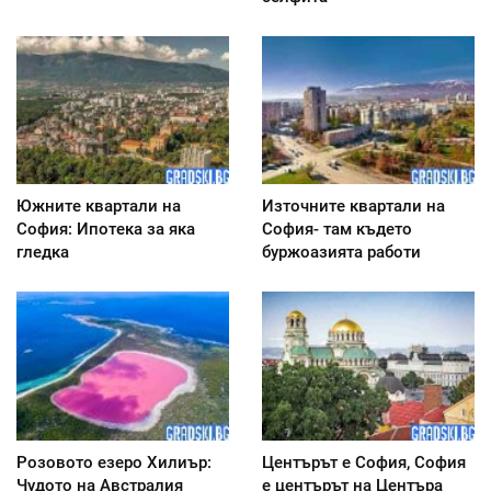
Южните квартали на
Източните квартали на
София: Ипотека за яка
София- там където
гледка
буржоазията работи
Розовото езеро Хилиър:
Центърът е София, София
Чудото на Австралия
е центърът на Центъра