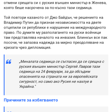
отмени срещата си с руския външен министър в Женева,
която беше насрочена за по-късно тази седмица.
Той повтори казаното от Джо Байдън, че решението на
Владимир Путин да признае независимостта на двете
отцепили се републики е нарушение на международното
право. По думите му разполагането на руски войници
там представлява началото на инвазия. Блинкън все пак
посочи, че запазва надежда за мирно преодоляване на
кризата чрез дипломация.
„Миналата седмица се съгласих да се срещна с
руския външен министър Сергей Лавров тази
седмица на 24 февруари, за да обсъдим
опасенията на страната ни за европейската
сигурност, но само ако Русия не нахлуе в
Украйна."
Причините за избягването