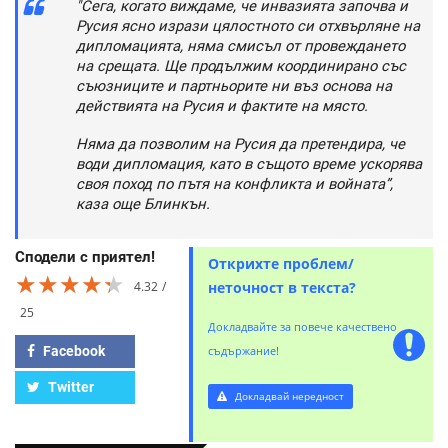
"Сега, когато виждаме, че инвазията започва и
Русия ясно изрази цялостното си отхвърляне на
дипломацията, няма смисъл от провеждането
на срещата. Ще продължим координирано със
съюзниците и партньорите ни въз основа на
действията на Русия и фактите на място.
Няма да позволим на Русия да претендира, че
води дипломация, като в същото време ускорява
своя поход по пътя на конфликта и войната”,
каза още Блинкън.
Сподели с приятел!
Открихте проблем/
★★★★★
★★★★★
★★★★★
4.32
неточност в текста?
25
Докладвайте за повече качествено
Facebook
съдържание!
Twitter
Докладвай нередност