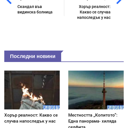
Скандал във
Хорър реалност:
видинска болница
Какво се случва
напоследък у нас
Последни новини
Хорър реалност: Какво се
Местността „Копитото“:
случва напоследък у нас
Една панорама- хиляда
селфита