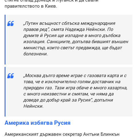
правителството в Киев.
„Путин всъщност сблъска международния
правов ред”, смята Надежда Нейнски. По
думите й Русия ще изпадне в много дълбока
изолация. Санкциите, допълва бившият външен
министър, които светът предвижда, ще бъдат
болезнени.
„Москва дълго време играе с газовата карта и с
това, че е изключително голям доставчик на
природен газ. Тази игра обаче е много хазартна,
с много неизвестни и смятам, че няма да
доведе до добър край за Русия”, допълни
Нейнски.
Америка избягва Русия
Американският държавен секретар Антъни Блинкън