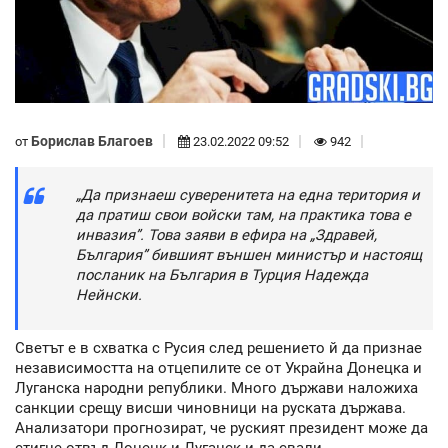
Борислав Благоев
от
23.02.2022 09:52
942
„Да признаеш суверенитета на една територия и
да пратиш свои войски там, на практика това е
инвазия”. Това заяви в ефира на „Здравей,
България” бившият външен министър и настоящ
посланик на България в Турция Надежда
Нейнски.
Светът е в схватка с Русия след решението й да признае
независимостта на отцепилите се от Украйна Донецка и
Луганска народни републики. Много държави наложиха
санкции срещу висши чиновници на руската държава.
Анализатори прогнозират, че руският президент може да
стигне отвъд Донецк и Луганск и да свали