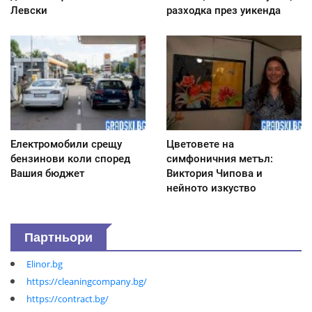
Левски
разходка през уикенда
Електромобили срещу
Цветовете на
бензинови коли според
симфоничния метъл:
Вашия бюджет
Виктория Чипова и
нейното изкуство
Партньори
Elinor.bg
https://cleaningcompany.bg/
https://contract.bg/