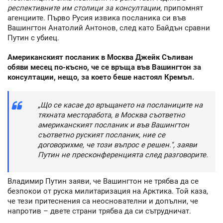
респективните им столици за консултации
, припомнят
агенциите. Първо Русия извика посланика си във
Вашингтон Анатолий Антонов, след като Байдън сравни
Путин с убиец.
Американският посланик в Москва Джейк Съливан
обяви месец по-късно, че се връща във Вашингтон за
консултации, нещо, за което беше настоял Кремъл.
„Що се касае до връщането на посланиците на
тяхната месторабота, в Москва съответно
американският посланик и във Вашингтон
съответно руският посланик, ние се
договорихме, че този въпрос е решен.", заяви
Путин не пресконференцията след разговорите.
Владимир Путин заяви, че Вашингтон не трябва да се
безпокои от руска милитаризация на Арктика. Той каза,
че тези притеснения са неоснователни и допълни, че
напротив – двете страни трябва да си сътрудничат.