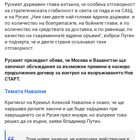
Руският държавен глава изтъкна, че особена отговорност
за стратегическата стабилност в света се пада и на САЩ,
и на Русия. „Ние сме двете най-големи ядрени държави: и
по количество на боеприпасите, на бойните глави, и по
количество на средствата за доставка, и по равнище, по
качество на съвременните ядрени оръжия", изброи Путин
и подчерта, че и двете страни осъзнават тази
отговорност.
Руският президент обяви, че Москва и Вашингтон ще
започнат обсъждания за възможни промени в наскоро
продължения договор за контрол на въоръжаването Нов
СТАРТ.
Темата Навални
Критикът на Кремъл Алексей Навални е знаел, че ще
нарушава руските закони и ще бъде задържан при
завръщането си в Русия през януари, но въпреки това
решил да се върне, заяви Владимир Путин.
„Този човек знаеше, че нарушава действащия в