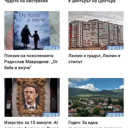
Чудото на Австралия
е центърът на Центъра
Поезия на поколенията:
Люлин е градът, Люлин е
Радослав Мавродиев- „От
стилът
баба и внуче"
Изкуство за 10 минути: AI
Годеч: За една