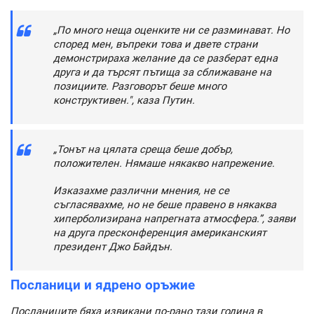
„По много неща оценките ни се разминават. Но
според мен, въпреки това и двете страни
демонстрираха желание да се разберат една
друга и да търсят пътища за сближаване на
позициите. Разговорът беше много
конструктивен.", каза Путин.
„Тонът на цялата среща беше добър,
положителен. Нямаше някакво напрежение.
Изказахме различни мнения, не се
съгласявахме, но не беше правено в някаква
хиперболизирана напрегната атмосфера.”, заяви
на друга пресконференция американският
президент Джо Байдън.
Посланици и ядрено оръжие
Посланиците бяха извикани по-рано тази година в