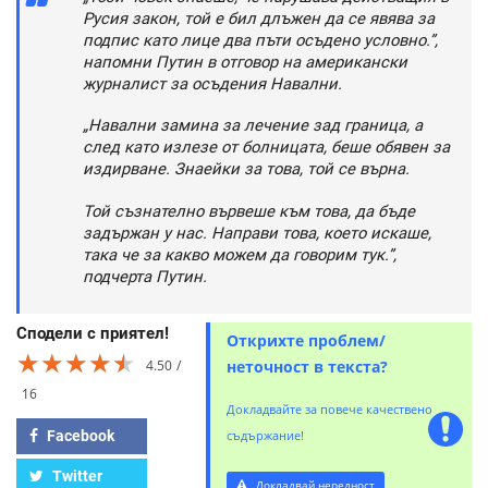
Русия закон, той е бил длъжен да се явява за
подпис като лице два пъти осъдено условно.”,
напомни Путин в отговор на американски
журналист за осъдения Навални.
„Навални замина за лечение зад граница, а
след като излезе от болницата, беше обявен за
издирване. Знаейки за това, той се върна.
Той съзнателно вървеше към това, да бъде
задържан у нас. Направи това, което искаше,
така че за какво можем да говорим тук.”,
подчерта Путин.
Сподели с приятел!
Открихте проблем/
★★★★★
★★★★★
★★★★★
4.50
неточност в текста?
16
Докладвайте за повече качествено
Facebook
съдържание!
Twitter
Докладвай нередност