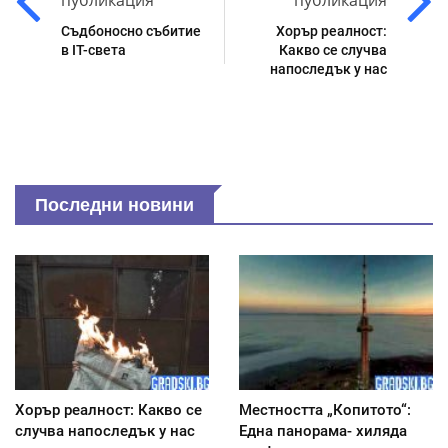
Съдбоносно събитие
Хорър реалност:
в IT-света
Какво се случва
напоследък у нас
Последни новини
Хорър реалност: Какво се
Местността „Копитото“:
случва напоследък у нас
Една панорама- хиляда