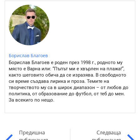
Борислав Благоев
Борислав Благоев е роден през 1998 г., родното му
място е Варна или: “Пъпът ми е хвърлен на плажа!”,
както шеговито обича да се изразява. В свободното
си време създава лирика и проза. Темите на
творчеството му са в широк диапазон – от любов до
политика, от образование до футбол, от теб до мен.
За всекиго по нещо.
Предишна
Следваща
публикация
публикация