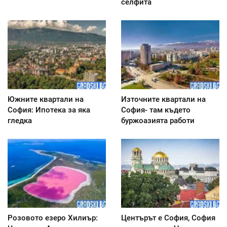
селфита
Южните квартали на
Източните квартали на
София: Ипотека за яка
София- там където
гледка
буржоазията работи
Розовото езеро Хилиър:
Центърът е София, София