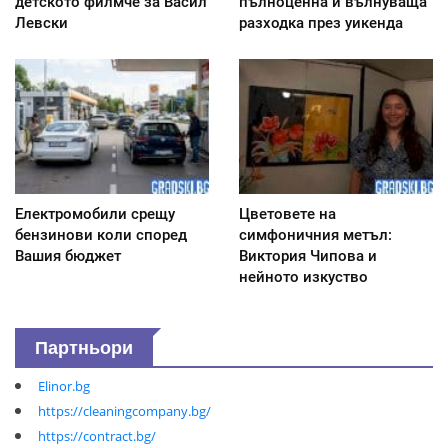
детското филмче за Васил
пълноценна и вълнуваща
Левски
разходка през уикенда
Електромобили срещу
Цветовете на
бензинови коли според
симфоничния метъл:
Вашия бюджет
Виктория Чипова и
нейното изкуство
Партньори
Elinor.bg
https://cleaningcompany.bg/
https://contract.bg/