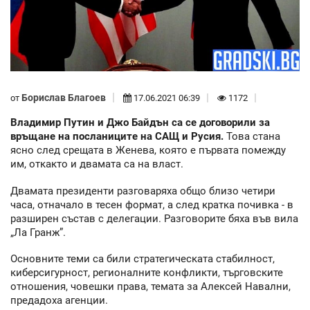
Борислав Благоев
от
17.06.2021 06:39
1172
Владимир Путин и Джо Байдън са се договорили за
връщане на посланиците на САЩ и Русия.
Това стана
ясно след срещата в Женева, която е първата помежду
им, откакто и двамата са на власт.
Двамата президенти разговаряха общо близо четири
часа, отначало в тесен формат, а след кратка почивка - в
разширен състав с делегации. Разговорите бяха във вила
„Ла Гранж”.
Основните теми са били стратегическата стабилност,
киберсигурност, регионалните конфликти, търговските
отношения, човешки права, темата за Алексей Навални,
предадоха агенции.