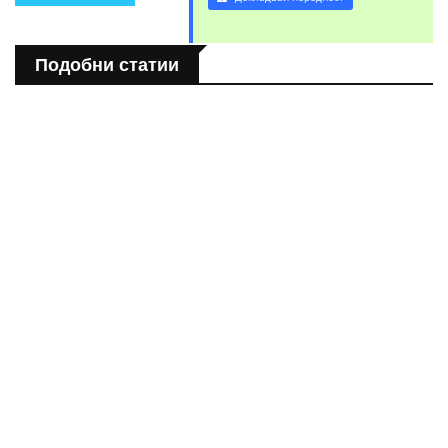
Подобни статии
СВЯТ
Розовото езеро Хилиър: Чудото на Австралия
СВЯТ