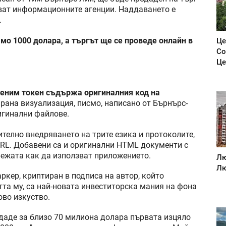
ават информационните агенции. Наддаването е
.
мо 1000 долара, а търгът ще се проведе онлайн в
Це
Со
Це
меним токен съдържа оригиналния код на
ирана визуализация, писмо, написано от Бърнърс-
игинални файлове.
телно внедряването на трите езика и протоколите,
URL. Добавени са и оригинални HTML документи с
режата как да използват приложението.
Лю
Лю
ркер, криптиран в подписа на автор, който
та му, са най-новата инвеститорска мания на фона
ово изкуство.
даде за близо 70 милиона долара първата изцяло