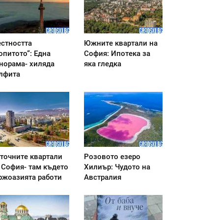
стността
Южните квартали на
опитото“: Една
София: Ипотека за
норама- хиляда
яка гледка
лфита
точните квартали
Розовото езеро
 София- там където
Хилиър: Чудото на
ржоазията работи
Австралия