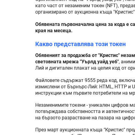
като част от незаменим токен (NFT), пред
организирано от аукционна къща "Кристис"
Обявената първоначална цена за кода е са
края на месеца.
Какво представлява този токен
Обявеният за продажба от "Кристис" неза
световната мрежа "Уърлд уайд уеб"
, аним
Лий и дигитален плакат на целия код от ор
Файловете съдържат 9555 реда код, включи
измислени от Бърнърс-Лий: HTML, HTTP и 
инструкции към първите потребители на м
Незаменимите токени - уникален цифров ма
потвърждава собствеността и автентичност
на бързото разрастване на пазара на цифр
През март аукционната къща "Кристис" про