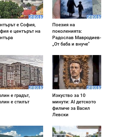
нтърът е София,
Поезия на
фия е центърът на
поколенията:
нтъра
Радослав Мавродиев-
„От баба и внуче"
лин е градът,
Изкуство за 10
лин е стилът
минути: AI детското
филмче за Васил
Левски