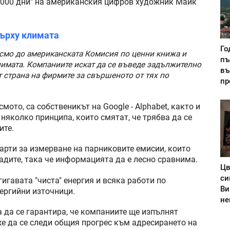
 5000 дни" на американския цифров художник Майк
върху климата
Го
писмо до американската Комисия по ценни книжа и
пъ
лимата. Компаниите искат да се въведе задължително
въ
 страна на фирмите за свършеното от тях по
пр
мото, са собственикът на Google - Alphabet, както и
т няколко принципа, които смятат, че трябва да се
ите.
арти за измерване на парниковите емисии, които
адите, така че информацията да е лесно сравнима.
Цв
си
гигавата "чиста" енергия и всяка работи по
Ви
ергийни източници.
не
 да се гарантира, че компаниите ще изпълнят
е да се следи общия прогрес към адресирането на