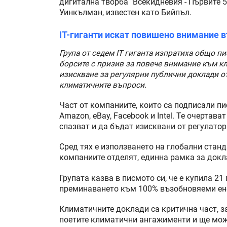
дигитална творба "Всекидневия - Първите
Уинкълман, известен като Бийпъл.
IT-гиганти искат повишено внимание 
Група от седем IT гиганта изпратиха общо 
борсите с призив за повече внимание към к
изискване за регулярни публични доклади от
климатичните въпроси.
Част от компаниите, които са подписали пис
Amazon, eBay, Facebook и Intel. Те очертава
спазват и да бъдат изисквани от регулатор
Сред тях е използването на глобални станд
компаниите отделят, единна рамка за докл
Групата казва в писмото си, че е купила 21 
преминаването към 100% възобновяеми ен
Климатичните доклади са критична част, за
поетите климатични ангажименти и ще мож