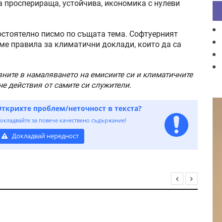
а просперираща, устойчива, икономика с нулеви
остоятелно писмо по същата тема. Софтуерният
ме правила за климатични доклади, които да са
вните в намаляването на емисиите си и климатичните
че действия от самите си служители.
Открихте проблем/неточност в текста?
окладвайте за повече качествено съдържание!
Докладвай нередност