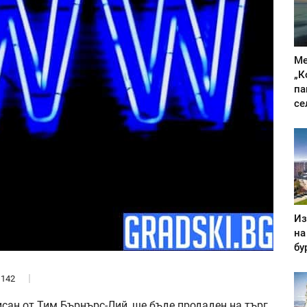
Ме
„К
па
се
Из
на
бу
142
исан от Тим Бърнърс-Лий, ще бъде продаден на търг