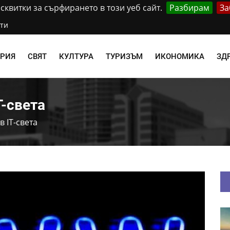
квитки за сърфирането в този уеб сайт.
Разбирам
За
ти
АРИЯ
СВЯТ
КУЛТУРА
ТУРИЗЪМ
ИКОНОМИКА
ЗД
T-света
 IT-света