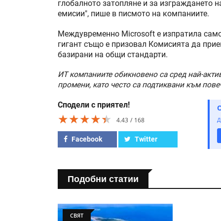
глобалното затопляне и за изграждането н
емисии", пише в писмото на компаниите.
Междувременно Microsoft е изпратила сам
гигант също е призовал Комисията да прие
базирани на общи стандарти.
ИТ компаниите обикновено са сред най-акти
промени, като често са подтиквани към пове
Сподели с приятел!
★★★★★
★★★★★
★★★★★
4.43
168
Д
Facebook
Twitter
Подобни статии
СВЯТ