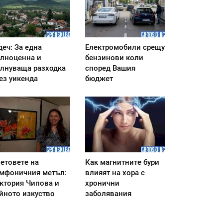
деч: За една
Електромобили срещу
лноценна и
бензинови коли
лнуваща разходка
според Вашия
ез уикенда
бюджет
етовете на
Как магнитните бури
мфоничния метъл:
влияят на хора с
ктория Чипова и
хронични
йното изкуство
заболявания