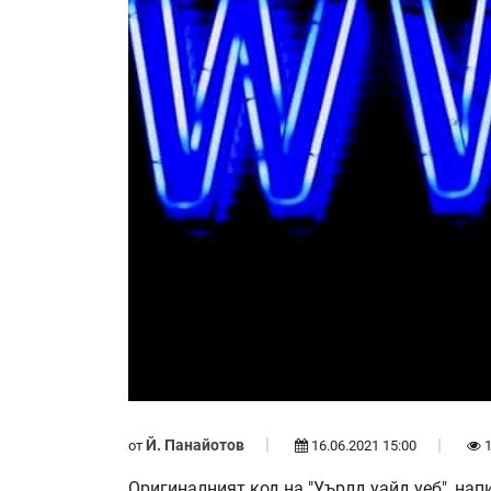
Й. Панайотов
от
16.06.2021 15:00
1
Оригиналният код на "Уърлд уайд уеб", нап