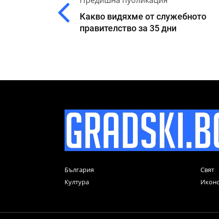
Предишна публикация
Какво видяхме от служебното
правителство за 35 дни
България
Свят
Култура
Икон