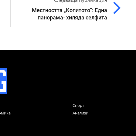
Следваща публикация
Местността „Копитото“: Една
панорама- хиляда селфита
Спорт
омика
Анализи