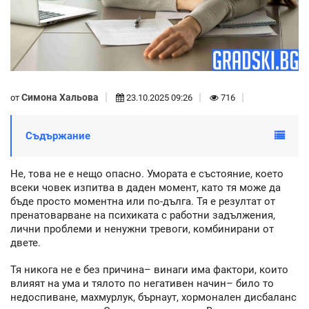
Симона Хальова
от
23.10.2025 09:26
716
Съдържание
Не, това не е нещо опасно. Умората е състояние, което
всеки човек изпитва в даден момент, като тя може да
бъде просто моментна или по-дълга. Тя е резултат от
пренатоварване на психиката с работни задължения,
лични проблеми и ненужни тревоги, комбинирани от
двете.
Тя никога не е без причина– винаги има фактори, които
влияят на ума и тялото по негативен начин– било то
недоспиване, махмурлук, бърнаут, хормонален дисбаланс