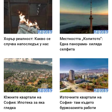
Хорър реалност: Какво се
Местността „Копитото“:
случва напоследък у нас
Една панорама- хиляда
селфита
Южните квартали на
Източните квартали на
София: Ипотека за яка
София- там където
гледка
буржоазията работи