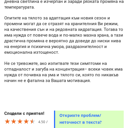
дневна светлина е изчерпан и заради рязката промяна на
температурата.
Опитите на тялото за адаптация към новия сезон и
промени могат да се отразят на хранителния Ви режим,
на качествения сън и на редовната хидратация. Тогава то
има нужда от повече вода и по-малко мазна храна, а тази
драстична промяна е вероятно да доведе до ниски нива
на енергия и психична умора, раздразнителност и
емоционална изтощеност.
Не се тревожете, ако изпитвате тези симптоми на
отпадналост и загуба на концентрация– всеки човек има
нужда от почивка на ума и тялото си, която по никакъв
начин не е фатална за Вашата мотивация.
Сподели с приятел!
Открихте проблем/
★★★★★
★★★★★
★★★★★
4.50
неточност в текста?