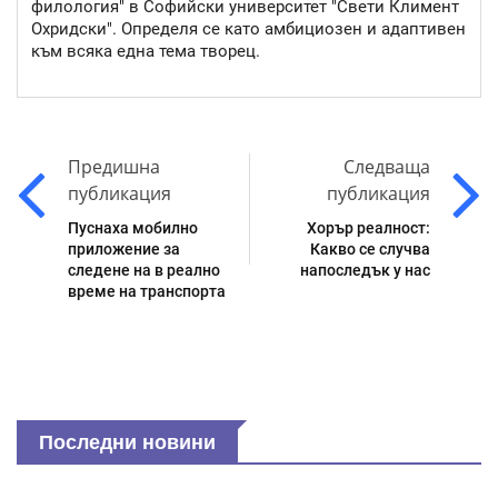
филология" в Софийски университет "Свети Климент
Охридски". Определя се като амбициозен и адаптивен
към всяка една тема творец.
Предишна
Следваща
публикация
публикация
Пуснаха мобилно
Хорър реалност:
приложение за
Какво се случва
следене на в реално
напоследък у нас
време на транспорта
Последни новини