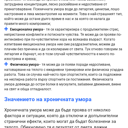
затруднена концентрация, лесно разсейване и недоспиване от
пренатоварване. Психичната умора води до летаргия, цинизъм, лошо
настроение и лека мизантропия на моменти. Това е най-страшният тип,
който може да остане дълго време в нас и за която се налага да
правите много компромиси;
Емоционална умора
– тя се характеризира с продължителен стрес,
непрестанни конфликти и потиснати чувства. Тя може да се прояви по-
интензивно при по-чувствителни хора на всякаква възраст. Когато
изпитваме емоционална умора ние сме раздразнителни, можем да
плачем без причина и да се изолираме от света. Тук отново говорим за
летаргия и бърнаут, но в този случай чувствителността е много по-
изострена и крехка;
Физическа умора
– тя може да се появи поради недоспиване,
натоварване на тялото с ежедневни тренировки или физическа усърдна
работа. Това се случва най-често при спортистите, които са подложени
на неспирна работа върху спортните си постижения. Физическата
умора довежда до остри болки в мускулите, забавени движения, виене
на свят и обща отпадналост.
Значението на хроничната умора
Хроничната умора може да бъде проява от няколко
фактора и ситуации, която да отключи и допълнителни
странични ефекти, които могат да бъдат болезнени за
тялото. Обикновено тя е резултат от диета, важни