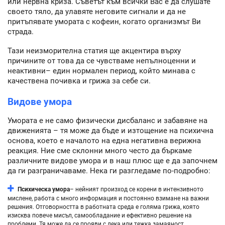
или нервна криза. Съветът към всички Вас е да слушате
своето тяло, да улавяте неговите сигнали и да не
притъпявате умората с кофеин, когато организмът Ви
страда.
Тази неизморителна статия ще акцентира върху
причините от това да се чувстваме непълноценни и
неактивни– един нормален период, който минава с
качествена почивка и грижа за себе си.
Видове умора
Умората е не само физически дисбаланс и забавяне на
движенията – тя може да бъде и изтощение на психична
основа, което е началото на една негативна верижна
реакция. Ние сме склонни много често да бъркаме
различните видове умора и в наш плюс ще е да започнем
да ги разграничаваме. Нека ги разгледаме по-подробно:
Психическа умора
– нейният произход се корени в интензивното
мислене, работа с много информация и постоянно взимане на важни
решения. Отговорността в работната среда е голяма грижа, която
изисква повече мисъл, самообладание и ефективно решение на
проблеми. Тя може да се прояви с лека или тежка замаяност,