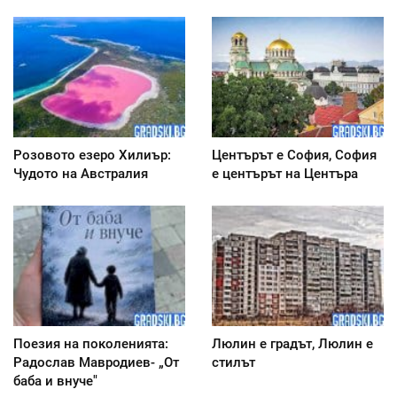
Розовото езеро Хилиър:
Центърът е София, София
Чудото на Австралия
е центърът на Центъра
Поезия на поколенията:
Люлин е градът, Люлин е
Радослав Мавродиев- „От
стилът
баба и внуче"