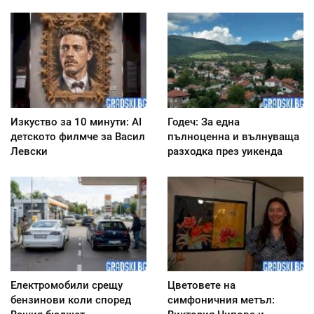
Изкуство за 10 минути: AI
Годеч: За една
детското филмче за Васил
пълноценна и вълнуваща
Левски
разходка през уикенда
Електромобили срещу
Цветовете на
бензинови коли според
симфоничния метъл: