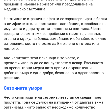
промени в начина на живот или преодоляване на
медицинско състояние.
Негативните странични ефекти се характеризират с болки
в лимфните възли, постоянно главоболие, отслабване на
имунитета и дори чувствителност към светлина. Често
срещаните симптоми са проблеми с паметта, лош сън,
ставна и мускулна болка, замайване и обичайното силно
изтощение, което не може да Ви отлепи от стола или
леглото.
Ако изпитвате тези признаци и то често, е
препоръчително да се консултирате с лекар. Вземането
на превантивни мерки като прием на хранителни
добавки също е едно добро, безопасно и здравословно
решение.
Сезонната умора
Често симптомите на сезонна летаргия се срещат през
пролетта. Това се дължи на изтощения от дългата зима
организъм, чийто запас от необходимо количество