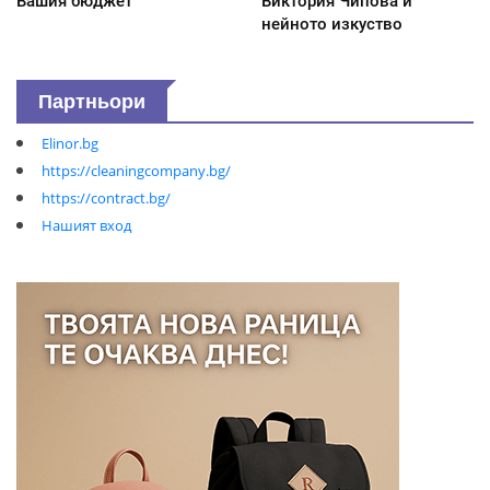
Вашия бюджет
Виктория Чипова и
нейното изкуство
Партньори
Elinor.bg
https://cleaningcompany.bg/
https://contract.bg/
Нашият вход