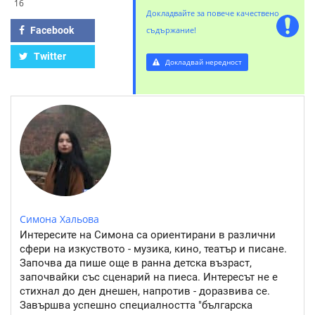
16
Докладвайте за повече качествено
Facebook
съдържание!
Twitter
Докладвай нередност
Симона Хальова
Интересите на Симона са ориентирани в различни
сфери на изкуството - музика, кино, театър и писане.
Започва да пише още в ранна детска възраст,
започвайки със сценарий на пиеса. Интересът не е
стихнал до ден днешен, напротив - доразвива се.
Завършва успешно специалността "българска