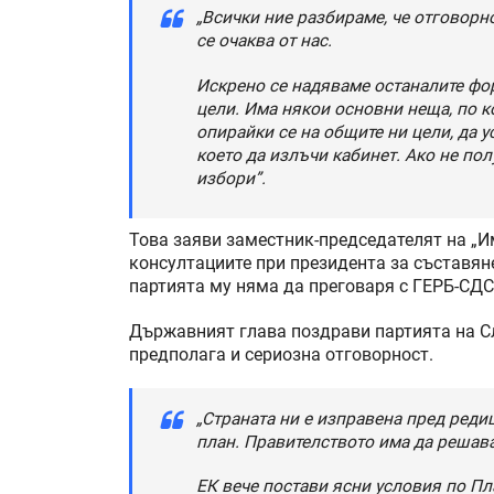
„Всички ние разбираме, че отговорн
се очаква от нас.
Искрено се надяваме останалите фо
цели. Има някои основни неща, по к
опирайки се на общите ни цели, да 
което да излъчи кабинет. Ако не по
избори”.
Това заяви заместник-председателят на „И
консултациите при президента за съставяне
партията му няма да преговаря с ГЕРБ-СДС
Държавният глава поздрави партията на Сл
предполага и сериозна отговорност.
„Страната ни е изправена пред реди
план. Правителството има да решава
ЕК вече постави ясни условия по Пл