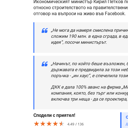
Икономическият министър Кирил Петков пос
относно строителството на правителствения
отговор на въпроси на живо във Facebook.
„Не мога да намеря смислена причин
сложим 190 млн. в една сграда, в е
идея”, посочи министърът.
„Начинът, по който беше възложен, б
държавата е предвидила за този неб
поръчка - „ин хаус”, е спечелила този
ДКК е дала 100% аванс на фирма „Мо
компания, която, без търг или конкур
включва три неща - да се проектира, 
Сподели с приятел!
★★★★★
★★★★★
★★★★★
4.49
136
Д