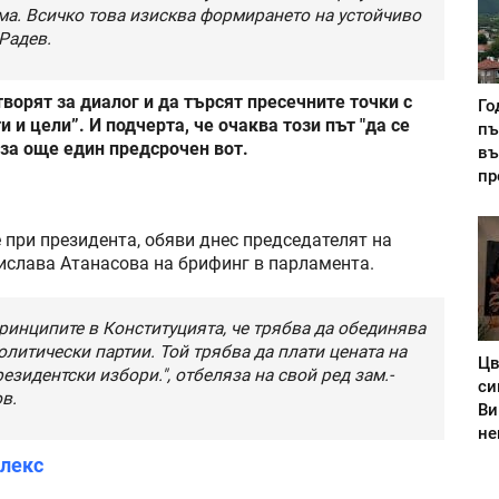
ма. Всичко това изисква формирането на устойчиво
Радев.
ворят за диалог и да търсят пресечните точки с
Го
 и цели”. И подчерта, че очаква този път "да се
пъ
 за още един предсрочен вот.
въ
пр
 при президента, обяви днес председателят на
ислава Атанасова на брифинг в парламента.
ринципите в Конституцията, че трябва да обединява
олитически партии. Той трябва да плати цената на
Цв
зидентски избори.", отбеляза на свой ред зам.-
си
в.
Ви
не
плекс