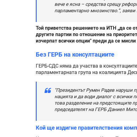
вече е ясна – средства срещу рефор
парламентарно мнозинство.”, заяви 
Той приветства решението на ИТН „да се от
другите партии по отношение на приоритети
изчерпат всички опции" преди да се мисли
Без ГЕРБ на консултациите
ГЕРБ-СДС няма да участва в консултациите
парламентарната група на коалицията Дес
"Президентът Румен Радев наруши п
нацията и да води диалог с всички п
това разделение на предстоящите пре
председателят на ГЕРБ Даниел Мито
Кой ще издигне правителствения ком