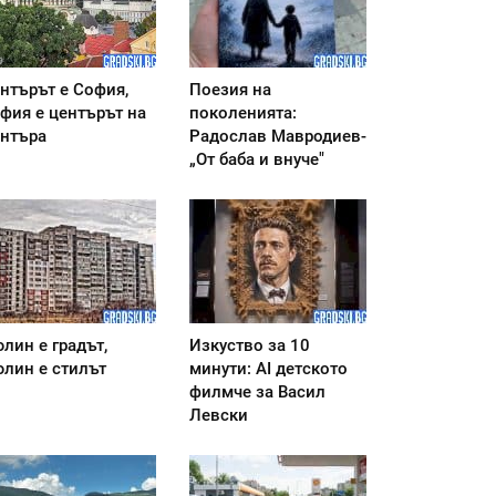
нтърът е София,
Поезия на
фия е центърът на
поколенията:
нтъра
Радослав Мавродиев-
„От баба и внуче"
лин е градът,
Изкуство за 10
лин е стилът
минути: AI детското
филмче за Васил
Левски