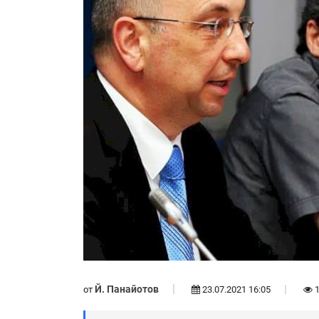
Й. Панайотов
от
23.07.2021 16:05
1