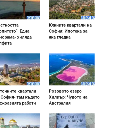
стността
Южните квартали на
опитото“: Една
София: Ипотека за
норама- хиляда
яка гледка
лфита
точните квартали
Розовото езеро
 София- там където
Хилиър: Чудото на
ржоазията работи
Австралия