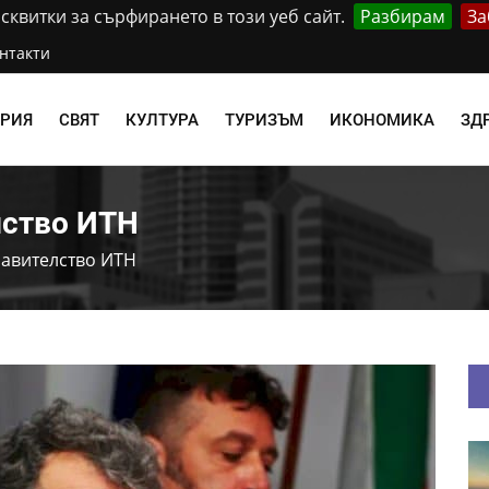
квитки за сърфирането в този уеб сайт.
Разбирам
За
нтакти
АРИЯ
СВЯТ
КУЛТУРА
ТУРИЗЪМ
ИКОНОМИКА
ЗД
лство ИТН
равителство ИТН