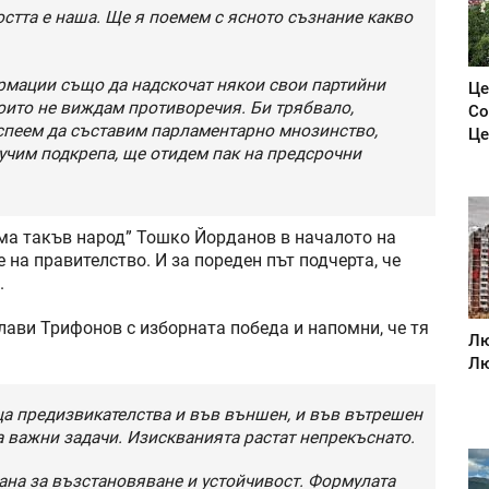
остта е наша. Ще я поемем с ясното съзнание какво
рмации също да надскочат някои свои партийни
Це
оито не виждам противоречия. Би трябвало,
Со
успеем да съставим парламентарно мнозинство,
Це
лучим подкрепа, ще отидем пак на предсрочни
ма такъв народ” Тошко Йорданов в началото на
 на правителство. И за пореден път подчерта, че
.
ави Трифонов с изборната победа и напомни, че тя
Лю
Лю
ца предизвикателства и във външен, и във вътрешен
 важни задачи. Изискванията растат непрекъснато.
ана за възстановяване и устойчивост. Формулата