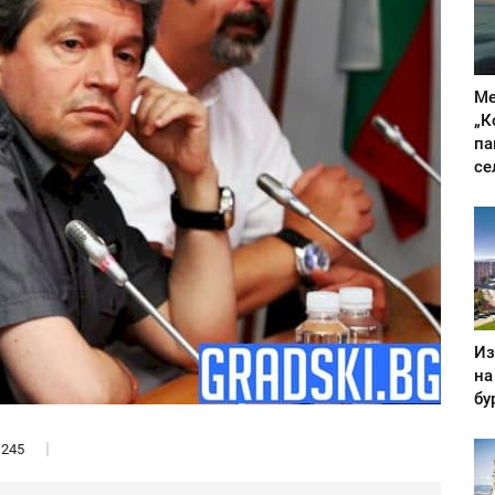
Ме
„К
па
се
Из
на
бу
245