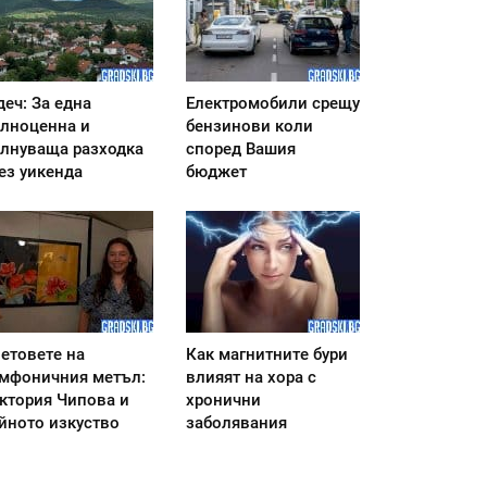
деч: За една
Електромобили срещу
лноценна и
бензинови коли
лнуваща разходка
според Вашия
ез уикенда
бюджет
етовете на
Как магнитните бури
мфоничния метъл:
влияят на хора с
ктория Чипова и
хронични
йното изкуство
заболявания