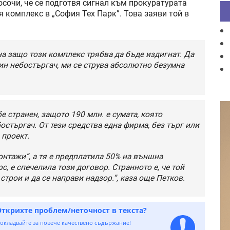
очи, че се подготвя сигнал към прокуратурата
 комплекс в „София Тех Парк”. Това заяви той в
а защо този комплекс трябва да бъде издигнат. Да
дин небостъргач, ми се струва абсолютно безумна
е странен, защото 190 млн. е сумата, която
остъргач. От тези средства една фирма, без търг или
 проект.
нтажи”, а тя е предплатила 50% на външна
с, е спечелила този договор. Странното е, че той
строи и да се направи надзор.”, каза още Петков.
Открихте проблем/неточност в текста?
окладвайте за повече качествено съдържание!