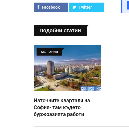
Facebook
Twitter
Подобни статии
БЪЛГАРИЯ
Източните квартали на
София- там където
буржоазията работи