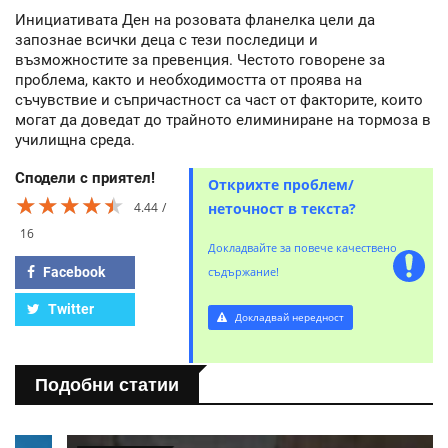
Инициативата Ден на розовата фланелка цели да
запознае всички деца с тези последици и
възможностите за превенция. Честото говорене за
проблема, както и необходимостта от проява на
съчувствие и съпричастност са част от факторите, които
могат да доведат до трайното елиминиране на тормоза в
училищна среда.
Сподели с приятел!
Открихте проблем/
★★★★★
★★★★★
★★★★★
4.44
неточност в текста?
16
Докладвайте за повече качествено
Facebook
съдържание!
Twitter
Докладвай нередност
Подобни статии