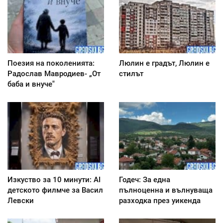
Поезия на поколенията:
Люлин е градът, Люлин е
Радослав Мавродиев- „От
стилът
баба и внуче"
Изкуство за 10 минути: AI
Годеч: За една
детското филмче за Васил
пълноценна и вълнуваща
Левски
разходка през уикенда