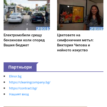
Електромобили срещу
Цветовете на
бензинови коли според
симфоничния метъл:
Вашия бюджет
Виктория Чипова и
нейното изкуство
Партньори
Elinor.bg
https://cleaningcompany.bg/
https://contract.bg/
Нашият вход