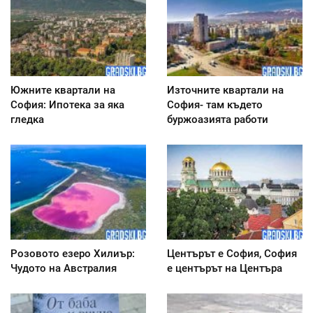
Южните квартали на
Източните квартали на
София: Ипотека за яка
София- там където
гледка
буржоазията работи
Розовото езеро Хилиър:
Центърът е София, София
Чудото на Австралия
е центърът на Центъра