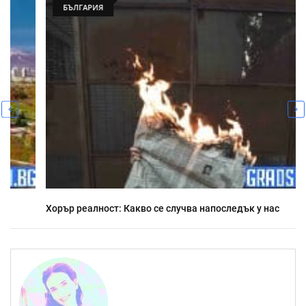
БЪЛГАРИЯ
Хорър реалност: Какво се случва напоследък у нас