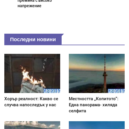
премина с високо
напрежение
Последни новини
Хорър реалност: Какво се
Местността „Копитото“:
случва напоследък у нас
Една панорама- хиляда
селфита