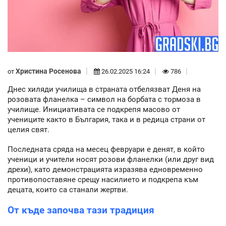
Христина Росенова
от
26.02.2025 16:24
786
Днес хиляди училища в страната отбелязват Деня на
розовата фланелка – символ на борбата с тормоза в
училище. Инициативата се подкрепя масово от
учениците както в България, така и в редица страни от
целия свят.
Последната сряда на месец февруари е денят, в който
ученици и учители носят розови фланелки (или друг вид
дрехи), като демонстрацията изразява едновременно
противопоставяне срещу насилието и подкрепа към
децата, които са станали жертви.
От къде започва тази традиция