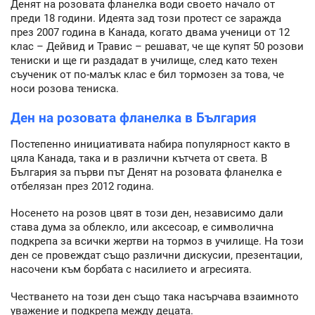
Денят на розовата фланелка води своето начало от
преди 18 години. Идеята зад този протест се заражда
през 2007 година в Канада, когато двама ученици от 12
клас – Дейвид и Травис – решават, че ще купят 50 розови
тениски и ще ги раздадат в училище, след като техен
съученик от по-малък клас е бил тормозен за това, че
носи розова тениска.
Ден на розовата фланелка в България
Постепенно инициативата набира популярност както в
цяла Канада, така и в различни кътчета от света. В
България за първи път Денят на розовата фланелка е
отбелязан през 2012 година.
Носенето на розов цвят в този ден, независимо дали
става дума за облекло, или аксесоар, е символична
подкрепа за всички жертви на тормоз в училище. На този
ден се провеждат също различни дискусии, презентации,
насочени към борбата с насилието и агресията.
Честването на този ден също така насърчава взаимното
уважение и подкрепа между децата.