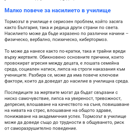
Малко повече за насилието в училище
Тормозът в училище е сериозен проблем, който засяга
както България, така и редица други страни по света.
Насилието може да бъде изразено по различни начини –
физическо, вербално, психическо, кибертормоз.
То може да нанесе както по-кратки, така и трайни вреди
върху жертвите. Обикновено основните причини, които
провокират агресия между децата, е лошата семейна
среда, социален натиск, липса на строги наказания към
учениците. Разбира се, може да има повече ключови
фактори, които да доведат до насилие в училищна среда.
Последиците за жертвите могат да бъдат свързани с
ниско самочувствие, липса на увереност, тревожност,
депресия, влошаване на качеството на съня, повишаване
на нивата на стрес, влошаване на общото здраве,
понижаване на академичния успех. Тормозът в училище
може да доведе също до трудности в общуването, риск
от саморазрушително поведение.