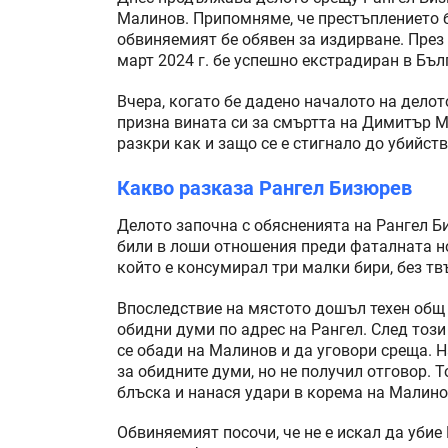
Малинов. Припомняме, че престъплението 
обвиняемият бе обявен за издирване. През 
март 2024 г. бе успешно екстрадиран в Бъл
Вчера, когато бе дадено началото на делот
призна вината си за смъртта на Димитър М
разкри как и защо се е стигнало до убийств
Какво разказа Рангел Бизюрев
Делото започна с обясненията на Рангел Б
били в лоши отношения преди фаталната но
който е консумирал три малки бири, без тв
Впоследствие на мястото дошъл техен общ 
обидни думи по адрес на Рангел. След тоз
се обади на Малинов и да уговори среща. 
за обидните думи, но не получил отговор. 
блъска и нанася удари в корема на Малино
Обвиняемият посочи, че не е искал да убие 