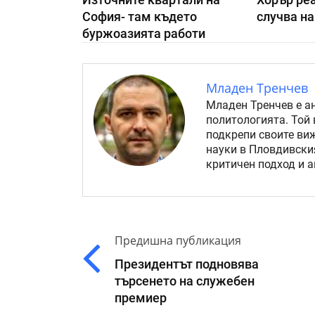
София- там където
случва на
буржоазията работи
Младен Тренчев
Младен Тренчев е а
политологията. Той 
подкрепи своите ви
науки в Пловдивския
критичен подход и 
Предишна публикация
Президентът подновява
търсенето на служебен
премиер