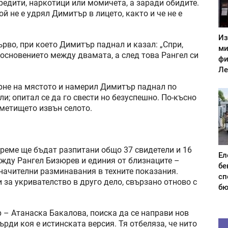
редити, наркотици или момичета, а заради обидите.
й не е удрял Димитър в лицето, както и че не е
Из
рво, при което Димитър паднал и казал: „Спри,
ми
основението между двамата, а след това Рангел си
фи
Ле
рне на мястото и намерил Димитър паднал по
и; опитал се да го свести но безуспешно. По-късно
сметището извън селото.
време ще бъдат разпитани общо 37 свидетели и 16
Ел
ежду Рангел Бизюрев и единия от близнаците –
бе
значителни разминавания в техните показания.
сп
за укривателство в друго дело, свързано отново с
бю
– Атанаска Бакалова, поиска да се направи нов
ърди коя е истинската версия. Тя отбеляза, че нито