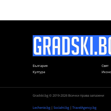
България
Свят
Култура
Икон
Gradski.bg © 2019-2026 Всички права запазени
Lechenie.bg
|
Socialni.bg
|
TravelAgency.bg