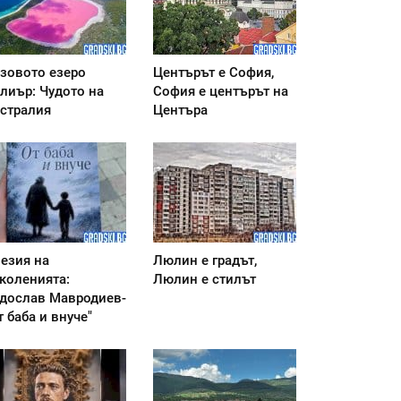
зовото езеро
Центърът е София,
лиър: Чудото на
София е центърът на
стралия
Центъра
езия на
Люлин е градът,
коленията:
Люлин е стилът
дослав Мавродиев-
т баба и внуче"