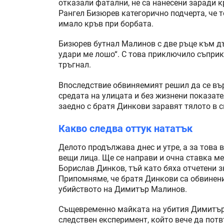
отказали фатални, не са нанесени заради к
Рангел Бизюрев категорично подчерта, че то
имало кръв при борбата.
Бизюрев бутнал Малинов с две ръце към дъ
удари ме лошо“. С това приключило съприк
тръгнал.
Впоследствие обвиняемият решил да се въ
средата на улицата и без жизнени показател
заедно с братя Динкови заравят тялото в 
Какво следва оттук нататък
Делото продължава днес и утре, а за това 
вещи лица. Ще се направи и очна ставка м
Борислав Динков, тъй като бяха отчетени 
Припомняме, че братя Динкови са обвинени 
убийството на Димитър Малинов.
Същевременно майката на убития Димитър 
следствен експеримент, който вече да потв