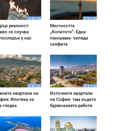
рър реалност:
Местността
кво се случва
„Копитото“: Една
последък у нас
панорама- хиляда
селфита
ните квартали на
Източните квартали
фия: Ипотека за
на София- там където
а гледка
буржоазията работи