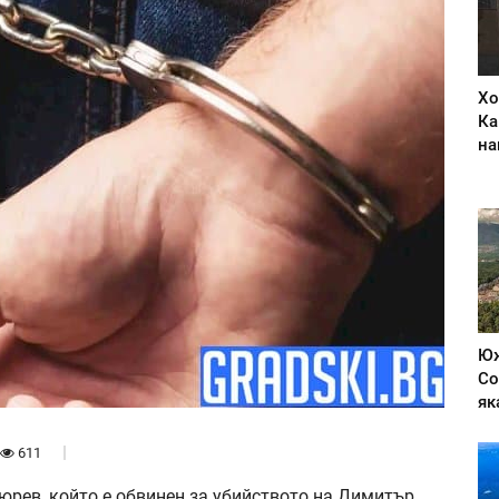
Хо
Ка
на
Юж
Со
як
611
рев, който е обвинен за убийството на Димитър