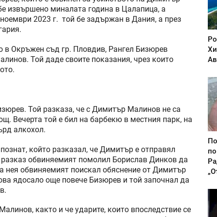
бе извършено миналата година в Цалапица, а
ноември 2023 г. той бе задържан в Дания, а през
гария.
Ро
о в Окръжен съд гр. Пловдив, Рангел Бизюрев
Хи
алинов. Той даде своите показания, чрез които
Ав
ото.
изюрев. Той разказа, че с Димитър Малинов не са
щ. Вечерта той е бил на барбекю в местния парк, на
ърд алкохол.
По
познат, който разказал, че Димитър е отправял
по
и разказ обвиняемият помолил Борислав Динков да
Ра
На нея обвиняемият поискал обяснение от Димитър
„О
Това ядосало още повече Бизюрев и той започнал да
в.
Малинов, както и че ударите, които впоследствие се