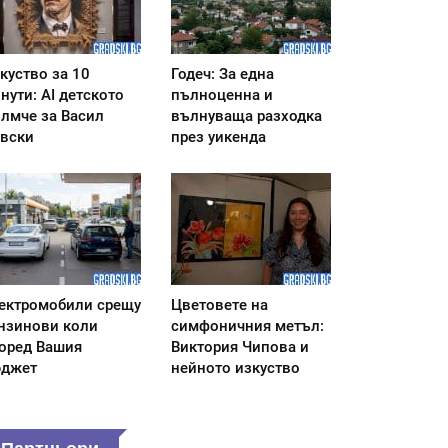
куство за 10
Годеч: За една
нути: AI детското
пълноценна и
лмче за Васил
вълнуваща разходка
вски
през уикенда
ектромобили срещу
Цветовете на
нзинови коли
симфоничния метъл:
оред Вашия
Виктория Чипова и
джет
нейното изкуство