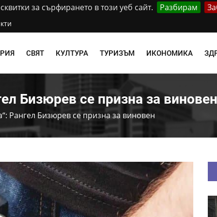
квитки за сърфирането в този уеб сайт.
Разбирам
За
кти
АРИЯ
СВЯТ
КУЛТУРА
ТУРИЗЪМ
ИКОНОМИКА
ЗД
гел Бизюрев се призна за винове
“: Рангел Бизюрев се призна за виновен