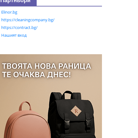
Партньори
Elinor.bg
https://cleaningcompany.bg/
https://contract.bg/
Нашият вход