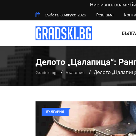
Ние използваме бис
Реклама
Конта
Събота, 8 Август, 2026
БЪЛГ
Делото „Цалапица“: Ран
Делото „Цалапица
Gradski.bg
България
БЪЛГАРИЯ