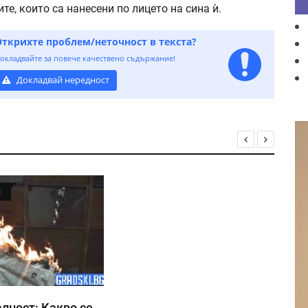
те, които са нанесени по лицето на сина ѝ.
Открихте проблем/неточност в текста?
окладвайте за повече качествено съдържание!
Докладвай нередност
Я
лност: Какво се