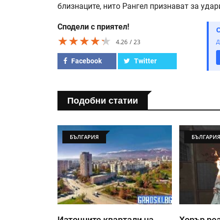
близнаците, нито Рангел признават за удари
Сподели с приятел!
★★★★★
★★★★★
★★★★★
4.26
23
Д
Facebook
Twitter
Подобни статии
БЪЛГАРИЯ
БЪЛГАРИ
Източните квартали на
Хорър реа