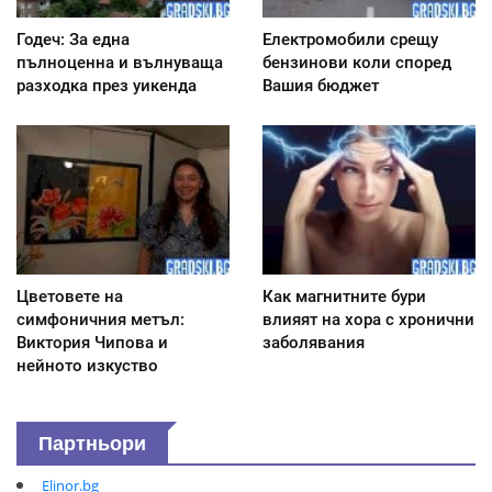
Годеч: За една
Електромобили срещу
пълноценна и вълнуваща
бензинови коли според
разходка през уикенда
Вашия бюджет
Цветовете на
Как магнитните бури
симфоничния метъл:
влияят на хора с хронични
Виктория Чипова и
заболявания
нейното изкуство
Партньори
Elinor.bg