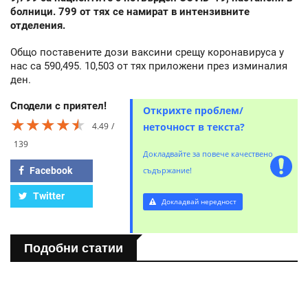
болници. 799 от тях се намират в интензивните
отделения.
Общо поставените дози ваксини срещу коронавируса у
нас са 590,495. 10,503 от тях приложени през изминалия
ден.
Сподели с приятел!
Открихте проблем/
★★★★★
★★★★★
★★★★★
4.49
неточност в текста?
139
Докладвайте за повече качествено
Facebook
съдържание!
Twitter
Докладвай нередност
Подобни статии
БЪЛГАРИЯ