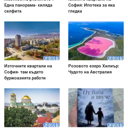
Една панорама- хиляда
София: Ипотека за яка
селфита
гледка
Източните квартали на
Розовото езеро Хилиър:
София- там където
Чудото на Австралия
буржоазията работи