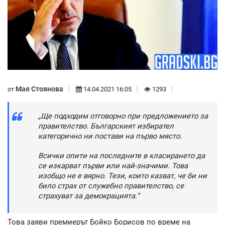
Мая Стоянова
от
14.04.2021 16:05
1293
„Ще подходим отговорно при предложението за
правителство. Българският избирател
категорично ни постави на първо място.
Всички опити на последните в класирането да
се изкарват първи или най-значими. Това
изобщо не е вярно. Тези, които казват, че би ни
било страх от служебно правителство, се
страхуват за демокрацията.”
Това заяви премиерът Бойко Борисов по време на