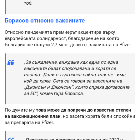
той.
Борисов относно ваксините
Относно пандемията премиерът акцентира върху
европейската солидарност, благодарение на която
България ще получи 2,7 млн. дози от ваксината на Pfizer.
„За съжаление, виждаме как една по една
ваксините биват опорочавани и хората се
плашат. Дали е търговска война, или не - има
кой да каже. Сега се говори за ваксините на
„Джонсън и Джонсън”, които спряха договорите
за ЕС”, коментира Борисов.
По думите му
това може да попречи до известна степен
на ваксинационния план
, но засега хората били спокойни
за препарата на Pfizer.