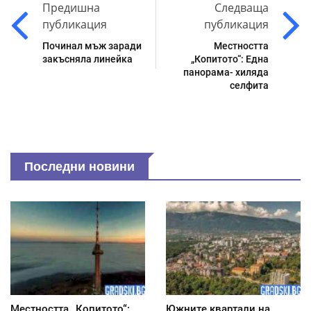
Предишна
Следваща
публикация
публикация
Починал мъж заради
Местността
закъсняла линейка
„Копитото“: Една
панорама- хиляда
селфита
Последни новини
Местността „Копитото“:
Южните квартали на