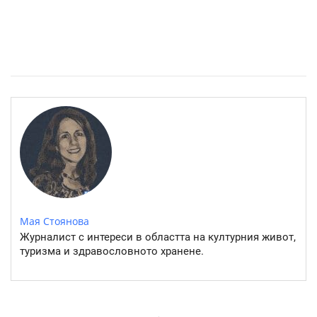
Източните квартали на София- там където буржоазията
работи
Мая Стоянова
Журналист с интереси в областта на културния живот,
туризма и здравословното хранене.