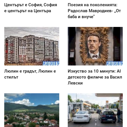
Центърът е София, София
Поезия на поколенията:
е центърът на Центъра
Радослав Мавродиев- „От
баба и внуче"
Люлин е градът, Люлин е
Изкуство за 10 минути: AI
стилът
детското филмче за Васил
Левски