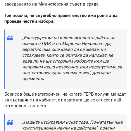
заседанеито на Министерския съвет в сряда.
Той посочи, че служебно правителство има ролята да
проведе честни избори.
„Благодарение на изключителната работа на
всички в ЦИК и на Марияна Николова - да,
вероятно има още какво да се желае, но
страховете, които се опитаха да наложат, че
едва ли не ще опорочим изборите или ще
направим нещо незаконно, или недопустимо за
нас, останаха една голяма лъжа”, допълни
премиерът.
Борисов беше категоричен, че когато ГЕРБ получи мандат
за съставяне на кабинет, от партията ще се отнесат най-
отговорно към него.
„Нашите избиратели искат това. По-нататък има
конституционен начин на действие”, поясни