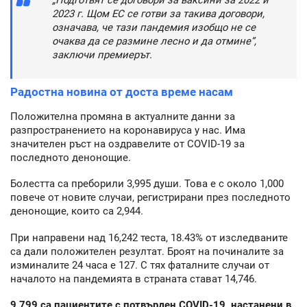
„Подготвят се договори за ваксини за 2022 и
2023 г. Щом ЕС се готви за такива договори,
означава, че тази пандемия изобщо не се
очаква да се размине лесно и да отмине”,
заключи премиерът.
Радостна новина от доста време насам
Положителна промяна в актуалните данни за
разпространението на коронавируса у нас. Има
значителен ръст на оздравелите от COVID-19 за
последното денонощие.
Болестта са преборили 3,995 души. Това е с около 1,000
повече от новите случаи, регистрирани през последното
денонощие, които са 2,944.
При направени над 16,242 теста, 18.43% от изследваните
са дали положителен резултат. Броят на починалите за
изминалите 24 часа е 127. С тях фаталните случаи от
началото на пандемията в страната стават 14,746.
9,799 са пациентите с потвърден COVID-19, настанени в