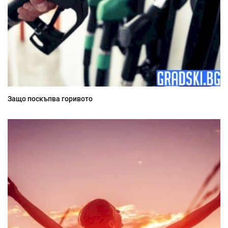
Защо поскъпва горивото