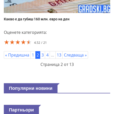
Какво е да губиш 160 млн. евро на ден
Оценете категорията:
★★★★★
★★★★★
★★★★★
4.52
21
« Предишна
1
2
3
4
…
13
Следваща »
Страница 2 от 13
Популярни новини
Партньори