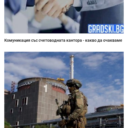
Комуникация със счетоводната кантора - какво да очакваме