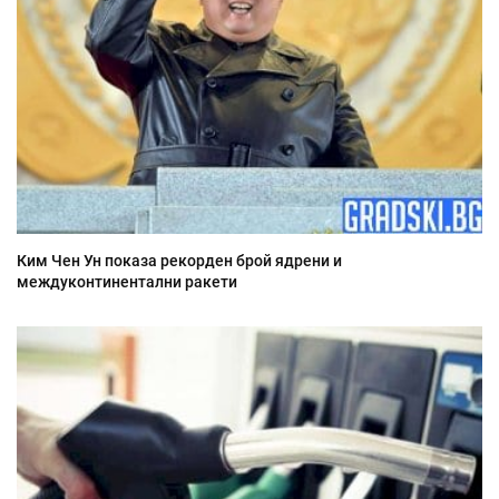
Ким Чен Ун показа рекорден брой ядрени и
междуконтинентални ракети