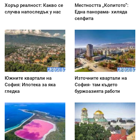
Хорър реалност: Какво се
Местността „Копитото“:
случва напоследък у нас
Една панорама- хиляда
селфита
Южните квартали на
Източните квартали на
София: Ипотека за яка
София- там където
гледка
буржоазията работи