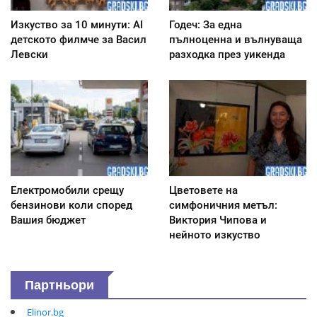
Изкуство за 10 минути: AI
Годеч: За една
детското филмче за Васил
пълноценна и вълнуваща
Левски
разходка през уикенда
Електромобили срещу
Цветовете на
бензинови коли според
симфоничния метъл:
Вашия бюджет
Виктория Чипова и
нейното изкуство
Партньори
Elinor.bg