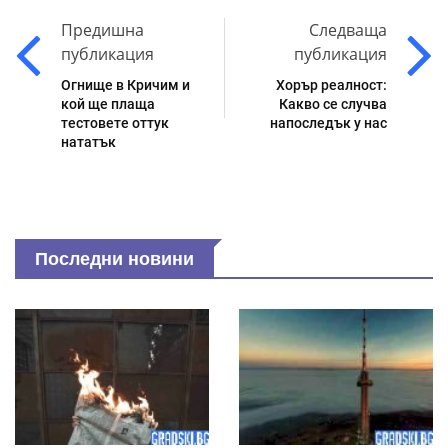
Предишна
Следваща
публикация
публикация
Огнище в Кричим и
Хорър реалност:
кой ще плаща
Какво се случва
тестовете оттук
напоследък у нас
нататък
Последни новини