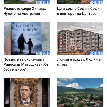
Розовото езеро Хилиър:
Центърът е София, София
Чудото на Австралия
е центърът на Центъра
Поезия на поколенията:
Люлин е градът, Люлин е
Радослав Мавродиев- „От
стилът
баба и внуче"