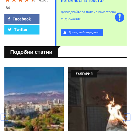
4.50
неточност в текста?
84
Докладвайте за повече качествено
Facebook
съдържание!
Twitter
Докладвай нередност
Подобни статии
БЪЛГАРИЯ