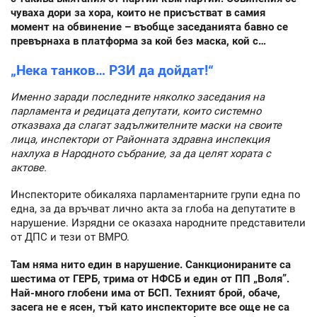
чуваха дори за хора, които не присъстват в самия
момент на обвинение – въобще заседанията бавно се
превърнаха в платформа за кой без маска, кой с…
„Нека танков… РЗИ да дойдат!“
Именно заради последните няколко заседания на
парламента и редицата депутати, които системно
отказваха да слагат задължителните маски на своите
лица, инспектори от Районната здравна инспекция
нахлуха в Народното събрание, за да целят хората с
актове.
Инспекторите обикаляха парламентарните групи една по
една, за да връчват лично акта за глоба на депутатите в
нарушение. Изрядни се оказаха народните представители
от ДПС и тези от ВМРО.
Там няма нито един в нарушение. Санкционираните са
шестима от ГЕРБ, трима от НФСБ и един от ПП „Воля”.
Най-много глобени има от БСП. Техният брой, обаче,
засега не е ясен, тъй като инспекторите все още не са