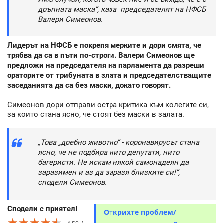
дръпната маска”, каза председателят на НФСБ
Валери Симеонов.
Лидерът на НФСБ е покрепя мерките и дори смята, че
трябва да са в пъти по-строги. Валери Симеонов ще
предложи на председателя на парламента да разреши
ораторите от трибуната в злата и председателстващите
заседанията да са без маски, докато говорят.
Симеонов дори отправи остра критика към колегите си,
за които стана ясно, че стоят без маски в залата.
„Това „дребно животно” - коронавирусът стана
ясно, че не подбира нито депутати, нито
багеристи. Не искам някой самонадеян да
заразимен и аз да заразя близките си!”,
сподели Симеонов.
Сподели с приятел!
Открихте проблем/
★★★★★
★★★★★
★★★★★