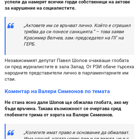
успели да намерят всички горди собственици на актове
за нарушение на социалистите.
„Актовете им се връчват лично. Който е сгрешил
трябва да си понесе санкцията.” – това заяви
Красимир Велчев, зам.-председател на ПГ на
ГЕРБ.
Независимият депутат Павел Шопов очакваше глобата
си пред журналистите в зала Запад. От РЗИ обаче търсеха
народните представители лично в парламентарните им
стаи.
Коментар на Валери Симеонов по темата
Не стана ясно дали Шопов ще обжалва глобата, ако му
бъде връчена. Такава възможност се очертава сред
глобените трима от хората на Валери Симеонов.
„Колегите имат право и основание да обжалват.
Има случай, когато човек пие и се вижда, че е с