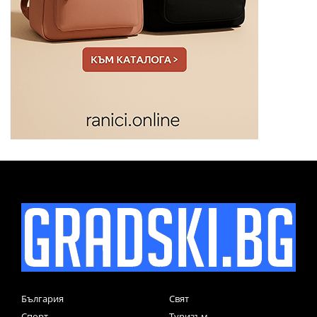
България
Свят
Спорт
Туризъм