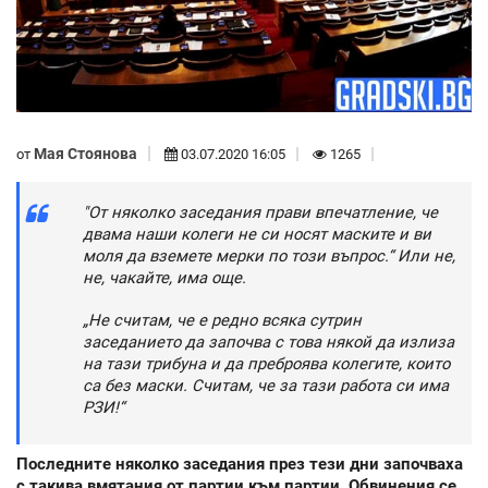
Мая Стоянова
от
03.07.2020 16:05
1265
"От няколко заседания прави впечатление, че
двама наши колеги не си носят маските и ви
моля да вземете мерки по този въпрос.“ Или не,
не, чакайте, има още.
„Не считам, че е редно всяка сутрин
заседанието да започва с това някой да излиза
на тази трибуна и да преброява колегите, които
са без маски. Считам, че за тази работа си има
РЗИ!“
Последните няколко заседания през тези дни започваха
с такива вмятания от партии към партии. Обвинения се