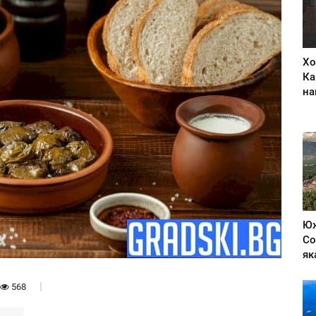
Хо
Ка
на
Юж
Со
як
568