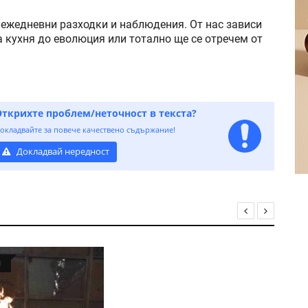
а ежедневни разходки и наблюдения. От нас зависи
 кухня до еволюция или тотално ще се отречем от
Открихте проблем/неточност в текста?
окладвайте за повече качествено съдържание!
Докладвай нередност
Я