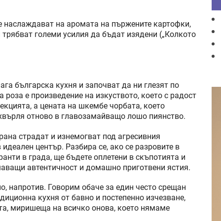
се наслаждават на аромата на пържените картофки,
и трябват големи усилия да бъдат изядени („Колкото
ага българска кухня и започват да ни глезят по
 роза е произведение на изкуството, което с радост
секцията, а цената на шкембе чорбата, което
 хвърля отново в главозамайващо лошо пиянство.
рана страдат и изнемогват под агресивния
идеален център. Разбира се, ако се разровите в
анти в града, ще бъдете оплетени в скъпотията и
шаващи автентичност и домашно приготвени ястия.
но, напротив. Говорим обаче за един често срещан
диционна кухня от бавно и постепенно изчезване,
та, миришеща на всичко онова, което нямаме