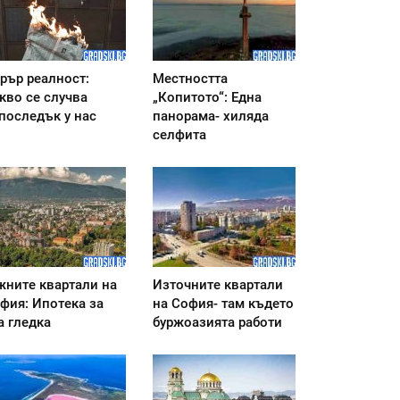
рър реалност:
Местността
кво се случва
„Копитото“: Една
последък у нас
панорама- хиляда
селфита
ните квартали на
Източните квартали
фия: Ипотека за
на София- там където
а гледка
буржоазията работи