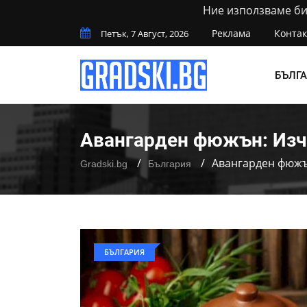
Ние използваме бис
Реклама
Контак
Петък, 7 Август, 2026
БЪЛГ
Авангарден фюжън: Изче
Авангарден фюжъ
Gradski.bg
България
БЪЛГАРИЯ