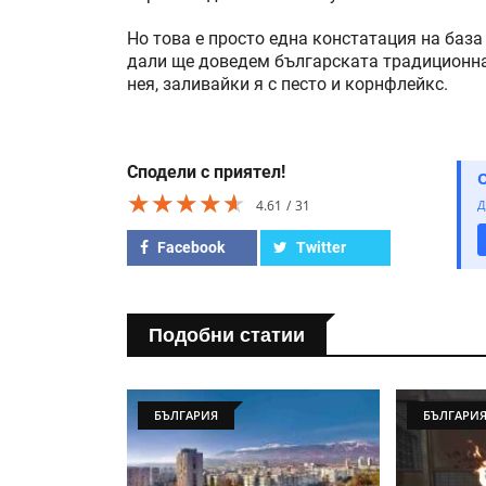
Но това е просто една констатация на баз
дали ще доведем българската традиционна
нея, заливайки я с песто и корнфлейкс.
Сподели с приятел!
★★★★★
★★★★★
★★★★★
4.61
31
Д
Facebook
Twitter
Подобни статии
БЪЛГАРИЯ
БЪЛГАРИ