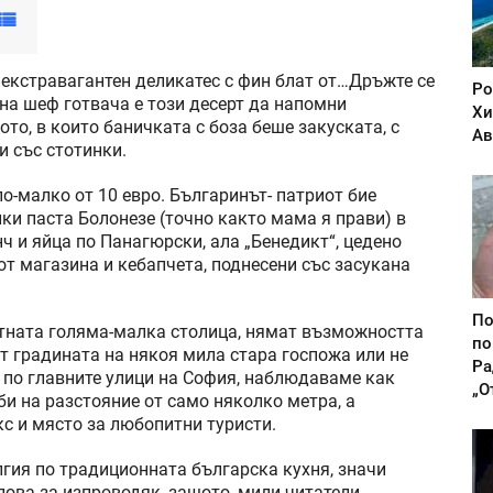
е екстравагантен деликатес с фин блат от…Дръжте се
Ро
 на шеф готвача е този десерт да напомни
Хи
ото, в които баничката с боза беше закуската, с
Ав
и със стотинки.
по-малко от 10 евро. Българинът- патриот бие
ки паста Болонезе (точно както мама я прави) в
ч и яйца по Панагюрски, ала „Бенедикт“, цедено
от магазина и кебапчета, поднесени със засукана
По
ятната голяма-малка столица, нямат възможността
по
т градината на някоя мила стара госпожа или не
Ра
е по главните улици на София, наблюдаваме как
„О
би на разстояние от само няколко метра, а
кс и място за любопитни туристи.
алгия по традиционната българска кухня, значи
лова за изпроводяк, защото, мили читатели,