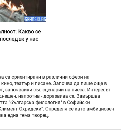
лност: Какво се
последък у нас
на са ориентирани в различни сфери на
, кино, театър и писане. Започва да пише още в
т, започвайки със сценарий на пиеса. Интересът
 днешен, напротив - доразвива се. Завършва
тта "българска филология" в Софийски
 Климент Охридски". Определя се като амбициозен
ка една тема творец.