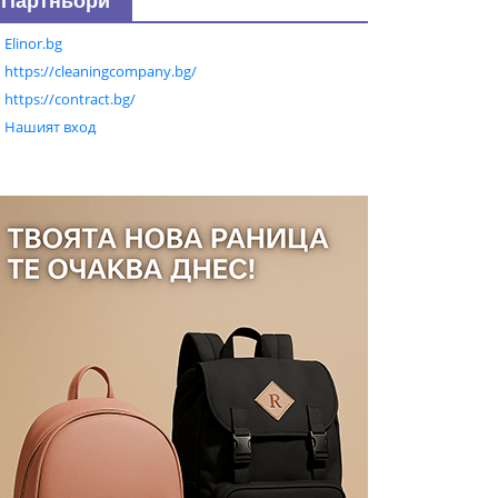
Партньори
Elinor.bg
https://cleaningcompany.bg/
https://contract.bg/
Нашият вход