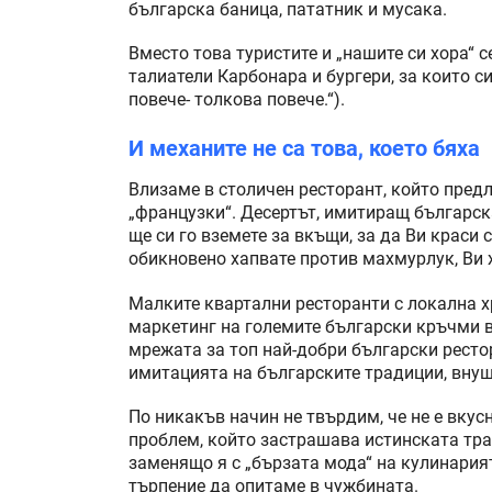
българска баница, пататник и мусака.
Вместо това туристите и „нашите си хора“ 
талиатели Карбонара и бургери, за които с
повече- толкова повече.“).
И механите не са това, което бяха
Влизаме в столичен ресторант, който предл
„французки“. Десертът, имитиращ българска
ще си го вземете за вкъщи, за да Ви краси 
обикновено хапвате против махмурлук, Ви
Малките квартални ресторанти с локална х
маркетинг на големите български кръчми в 
мрежата за топ най-добри български рестор
имитацията на българските традиции, вну
По никакъв начин не твърдим, че не е вкус
проблем, който застрашава истинската тра
заменящо я с „бързата мода“ на кулинария
търпение да опитаме в чужбината.