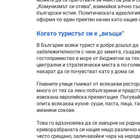
„Комунизмът си отива“, взимайки алчно съ
български ястия. Политическата идеология 
оформя по един приятен начин като нация 
Когато туристът си е „вкъщи“
В България всеки турист е добре дошъл да
забележителности с чене до земята, създ
гостоприемство е море от бюджетни за тях 
централни и стратегически места в по-голе
накарат да се почувстват като у дома си.
Главните улици гъмжат от всякакви рестор
много от тях са леко побългарени и предс
изискана европейска презентация. Пътувай
опита всякаква кухня- суши, паста, пица, т
жизнени сокове.
Това го вдъхновява да се завърне на родна
криворазбраната си нация нещо различно и
често срещано, заличавайки чара на народ