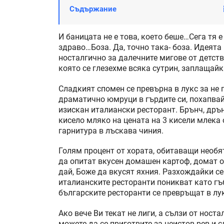
Съдържание
И баницата не е това, което беше…Сега тя 
здраво…Боза. Да, точно така- боза. Идеята
носталгично за далечните мигове от детств
която се глезехме всяка сутрин, заплащайк
Сладкият спомен се превърна в лукс за не 
драматично юмруци в гърдите си, похапвай
изискан италиански ресторант. Брънч, дрън
кисело мляко на цената на 3 кисели млека 
гарнитура в лъскава чиния.
Голям процент от хората, обитаващи необ
да опитат вкусен домашен картоф, домат о
дай, Боже да вкусят яхния. Разхождайки с
италианските ресторанти поникват като гъ
българските ресторанти се превръщат в лу
Ако вече Ви текат не лиги, а сълзи от ност
можете да се приготвите за неистов рев и с