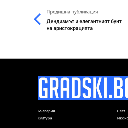
Предишна публикация
Дендизмът и елегантният бунт
на аристокрацията
България
Свят
Култура
Икон