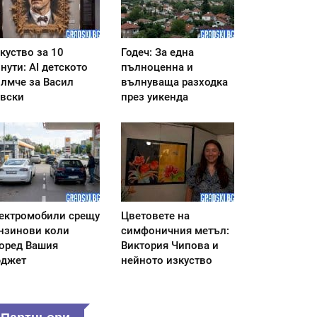
куство за 10
Годеч: За една
нути: AI детското
пълноценна и
лмче за Васил
вълнуваща разходка
вски
през уикенда
ектромобили срещу
Цветовете на
нзинови коли
симфоничния метъл:
оред Вашия
Виктория Чипова и
джет
нейното изкуство