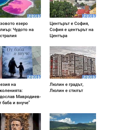
зовото езеро
Центърът е София,
лиър: Чудото на
София е центърът на
стралия
Центъра
езия на
Люлин е градът,
коленията:
Люлин е стилът
дослав Мавродиев-
т баба и внуче"