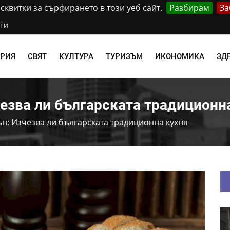
квитки за сърфирането в този уеб сайт.
Разбирам
За
ти
АРИЯ
СВЯТ
КУЛТУРА
ТУРИЗЪМ
ИКОНОМИКА
ЗД
зва ли българската традиционн
н: Изчезва ли българската традиционна кухня