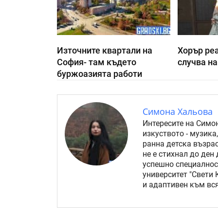
Източните квартали на
Хорър реа
София- там където
случва на
буржоазията работи
Симона Хальова
Интересите на Симо
изкуството - музика
ранна детска възрас
не е стихнал до ден
успешно специалнос
университет "Свети
и адаптивен към вся