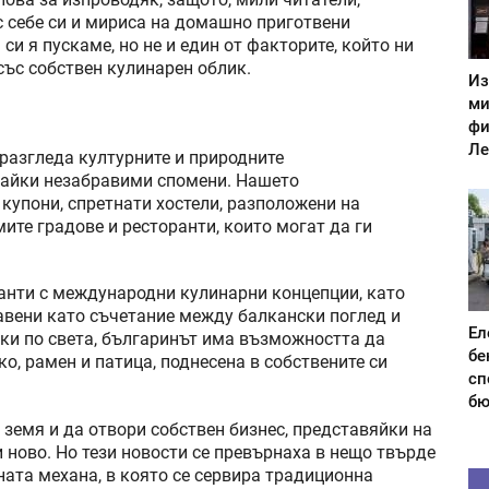
с себе си и мириса на домашно приготвени
си я пускаме, но не и един от факторите, който ни
със собствен кулинарен облик.
Из
ми
фи
Ле
 разгледа културните и природните
авайки незабравими спомени. Нашето
купони, спретнати хостели, разположени на
мите градове и ресторанти, които могат да ги
анти с международни кулинарни концепции, като
тавени като съчетание между балкански поглед и
Ел
ки по света, българинът има възможността да
бе
ако, рамен и патица, поднесена в собствените си
сп
бю
 земя и да отвори собствен бизнес, представяйки на
 ново. Но тези новости се превърнаха в нещо твърде
ната механа, в която се сервира традиционна