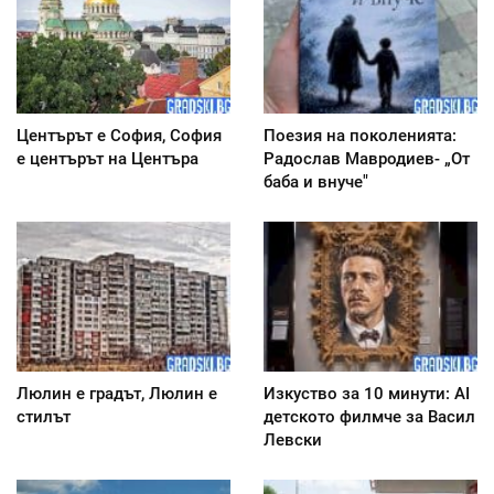
Центърът е София, София
Поезия на поколенията:
е центърът на Центъра
Радослав Мавродиев- „От
баба и внуче"
Люлин е градът, Люлин е
Изкуство за 10 минути: AI
стилът
детското филмче за Васил
Левски