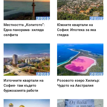
Местността „Копитото“:
Южните квартали на
Една панорама- хиляда
София: Ипотека за яка
селфита
гледка
Източните квартали на
Розовото езеро Хилиър:
София- там където
Чудото на Австралия
буржоазията работи