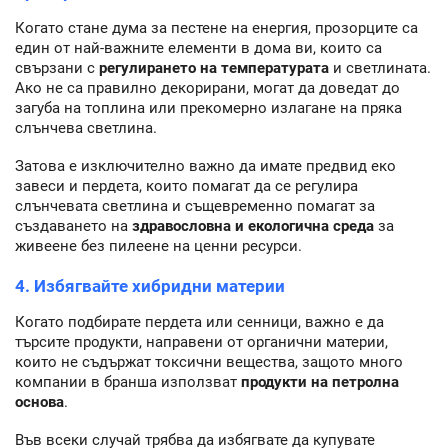
Когато стане дума за пестене на енергия, прозорците са
един от най-важните елементи в дома ви, които са
свързани с
регулирането на температурата
и светлината.
Ако не са правилно декорирани, могат да доведат до
загуба на топлина или прекомерно излагане на пряка
слънчева светлина.
Затова е изключително важно да имате предвид еко
завеси и пердета, които помагат да се регулира
слънчевата светлина и същевременно помагат за
създаването на
здравословна и екологична среда
за
живеене без пилеене на ценни ресурси.
4. Избягвайте хибридни материи
Когато подбирате пердета или сенници, важно е да
търсите продукти, направени от органични материи,
които не съдържат токсични вещества, защото много
компании в бранша използват
продукти на петролна
основа
.
Във всеки случай трябва да избягвате да купувате