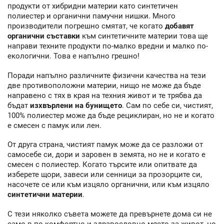
продукти от хибридни материи като синтетичен
полиестер и органични памучни нишки. Много
производители погрешно смятат, че когато
добавят
органични съставки
към синтетичните материи това ще
направи техните продукти по-малко вредни и малко по-
екологични. Това е напълно грешно!
Поради напълно различните физични качества на тези
две противоположни материи, нищо не може да бъде
направено с тях в края на техния живот и те трябва да
бъдат
изхвърлени на бунището
. Сам по себе си, чистият,
100% полиестер може да бъде рециклиран, но не и когато
е смесен с памук или лен.
От друга страна, чистият памук може да се разложи от
самосебе си, дори и заровен в земята, но не и когато е
смесен с полиестер. Когато търсите или опитвате да
изберете щори, завеси или сенници за прозорците си,
насочете се или към изцяло органични, или към изцяло
синтетични материи
.
С тези няколко съвета можете да превърнете дома си не
само в по-комфортно и здравословно място за живот, но