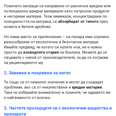
Повечето матраци са направени от различни вредни или
потенциално вредни материали като петролни продукти
и негорими материи. Тези химикали, концентрирани по
повърхността на матрака, се
абсорбират от тялото
през
кожата и белите дробове.
Но няма място за притеснение – на пазара има огромно
разнообразие от екологични и безопасни матраци.
Имайте предвид, че когато си купите нов, не е нужно
просто да
изхвърляте стария
на боклука. Можете да се
свържете с някой от производителите, за да се погрижи
за рециклирането му.
2. Завивки и покривки за легло
Те също са от немалко значение и могат да създадат
проблеми, ако са от некачествени и
вредни материи
.
Така че избирайте внимателно и помнете, че здравето ви
е най-важното от всичко.
3. Чистете прозорците си с екологични вещества и
препарати