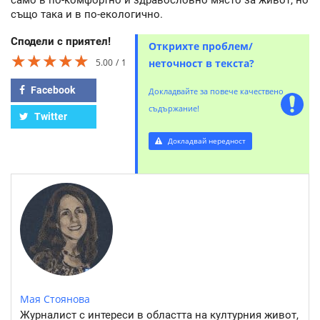
също така и в по-екологично.
Сподели с приятел!
Открихте проблем/
★★★★★
★★★★★
★★★★★
5.00
1
неточност в текста?
Facebook
Докладвайте за повече качествено
съдържание!
Twitter
Докладвай нередност
Мая Стоянова
Журналист с интереси в областта на културния живот,