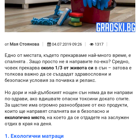
Мая Стоянова
от
04.07.2019 09:26
1317
Едно от местата, където прекарваме най-много време, е
спалнята . Защо просто не я направите по-еко? Средно,
човек прекарва
около 1/3 от живота си
в сън – затова е
толкова важно да се създадат здравословни и
безопасни условия за почивка и релакс.
Но дори и най-дълбокият нощен сън няма да ви направи
по-здрави, ако вдишвате опасни токсини докато спите.
За щастие има огромно разнообразие от еко продукти,
които ще направят спалнята ви в безопасно и
екологично място
, на което да се отдадете на заслужен
отдих в края на деня.
1. Екологични матраци