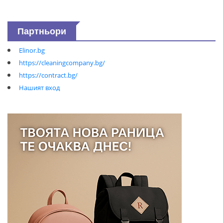
Партньори
Elinor.bg
https://cleaningcompany.bg/
https://contract.bg/
Нашият вход