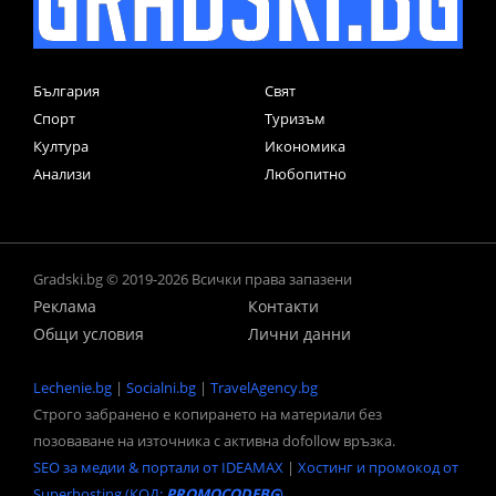
България
Свят
Спорт
Туризъм
Култура
Икономика
Анализи
Любопитно
Gradski.bg © 2019-2026 Всички права запазени
Реклама
Контакти
Общи условия
Лични данни
Lechenie.bg
|
Socialni.bg
|
TravelAgency.bg
Строго забранено е копирането на материали без
позоваване на източника с активна dofollow връзка.
SEO за медии & портали от IDEAMAX
|
Хостинг и промокод от
Superhosting (КОД:
PROMOCODEBG
)