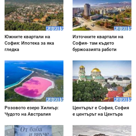
Южните квартали на
Източните квартали на
София: Ипотека за яка
София- там където
гледка
буржоазията работи
Розовото езеро Хилиър:
Центърът е София, София
Чудото на Австралия
е центърът на Центъра