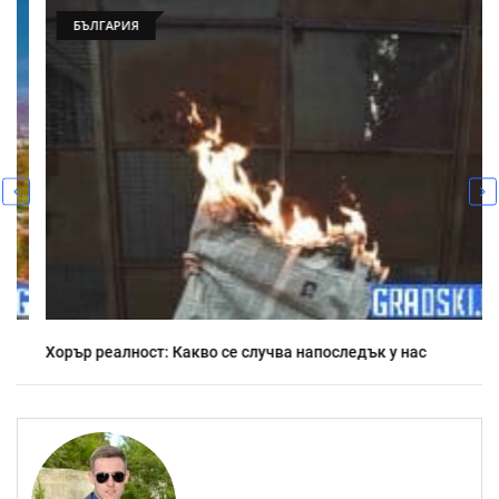
БЪЛГАРИЯ
Хорър реалност: Какво се случва напоследък у нас