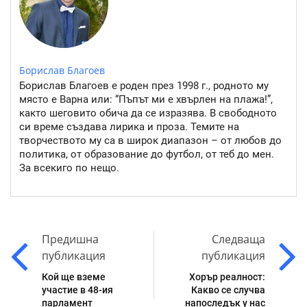
Борислав Благоев
Борислав Благоев е роден през 1998 г., родното му
място е Варна или: “Пъпът ми е хвърлен на плажа!”,
както шеговито обича да се изразява. В свободното
си време създава лирика и проза. Темите на
творчеството му са в широк диапазон – от любов до
политика, от образование до футбол, от теб до мен.
За всекиго по нещо.
Предишна
Следваща
публикация
публикация
Кой ще вземе
Хорър реалност:
участие в 48-ия
Какво се случва
парламент
напоследък у нас