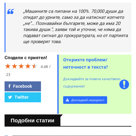
„Машините са пипани на 100%. 70,000 души да
отидат до урните, само за да натиснат копчето
„не”… Познавайки българите, може да има 20
такива души.”, заяви той и уточни, че няма да
подават сигнал до прокуратурата, но от партията
ще проверят това.
Сподели с приятел!
Открихте проблем/
★★★★★
★★★★★
★★★★★
4.48
неточност в текста?
23
Докладвайте за повече качествено
Facebook
съдържание!
Twitter
Докладвай нередност
Подобни статии