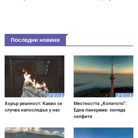
Последни новини
Хорър реалност: Какво се
Местността „Копитото“:
случва напоследък у нас
Една панорама- хиляда
селфита