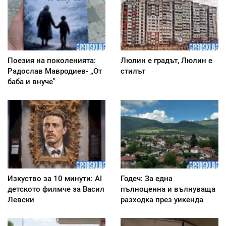
Поезия на поколенията:
Люлин е градът, Люлин е
Радослав Мавродиев- „От
стилът
баба и внуче"
Изкуство за 10 минути: AI
Годеч: За една
детското филмче за Васил
пълноценна и вълнуваща
Левски
разходка през уикенда