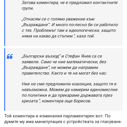
Затова коментира, че е предложил контактните
групи.
„Отнасям се с голямо уважение към
„Възраждане”. И много по-лесно би се работило
с тях. Проблемът там е идеологически, защото
няма на какво да стъпим.”, каза той.
„Български възход” и Стефан Янев са се
заявили. Само че ние математически, без
„Възраждане”, не можем да направим
правителство. Както и те не могат без нас.
Ние не сме предложили коалиция, защото тя е
невъзможна. Можем да намерим единомислие
по политики и да прекараме държавата през
кризата.”, коментира още Борисов.
Той коментира и изминалия парламентарен вот. По
думите му има манипулация с устройствата за гласуване.