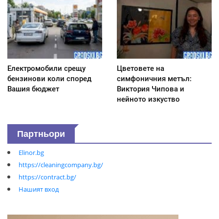
Електромобили срещу
Цветовете на
бензинови коли според
симфоничния метъл:
Вашия бюджет
Виктория Чипова и
нейното изкуство
Партньори
Elinor.bg
https://cleaningcompany.bg/
https://contract.bg/
Нашият вход