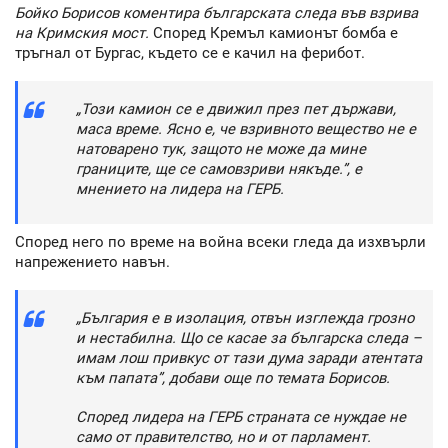
Бойко Борисов коментира българската следа във взрива
на Кримския мост.
Според Кремъл камионът бомба е
тръгнал от Бургас, където се е качил на ферибот.
„Този камион се е движил през пет държави,
маса време. Ясно е, че взривното вещество не е
натоварено тук, защото не може да мине
границите, ще се самовзриви някъде.”, е
мнението на лидера на ГЕРБ.
Според него по време на война всеки гледа да изхвърли
напрежението навън.
„България е в изолация, отвън изглежда грозно
и нестабилна. Що се касае за българска следа –
имам лош привкус от тази дума заради атентата
към папата”, добави още по темата Борисов.
Според лидера на ГЕРБ страната се нуждае не
само от правителство, но и от парламент.