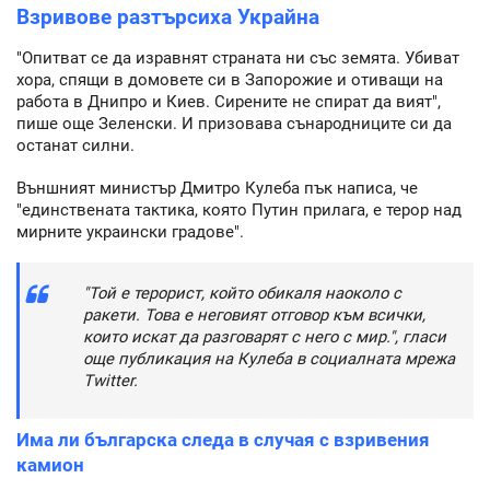
Взривове разтърсиха Украйна
"Опитват се да изравнят страната ни със земята. Убиват
хора, спящи в домовете си в Запорожие и отиващи на
работа в Днипро и Киев. Сирените не спират да вият",
пише още Зеленски. И призовава сънародниците си да
останат силни.
Външният министър Дмитро Кулеба пък написа, че
"единствената тактика, която Путин прилага, е терор над
мирните украински градове".
"Той е терорист, който обикаля наоколо с
ракети. Това е неговият отговор към всички,
които искат да разговарят с него с мир.", гласи
още публикация на Кулеба в социалната мрежа
Twitter.
Има ли българска следа в случая с взривения
камион