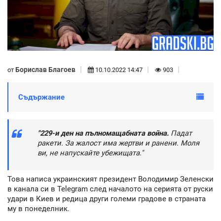
Борислав Благоев
от
10.10.2022 14:47
903
Съдържание
"229-и ден на пълномащабната война.
Падат
ракети.
За жалост има жертви и ранени. Моля
ви, не напускайте убежищата."
Това написа украинският президент Володимир Зеленски
в канала си в Telegram след началото на серията от руски
удари в Киев и редица други големи градове в страната
му в понеделник.